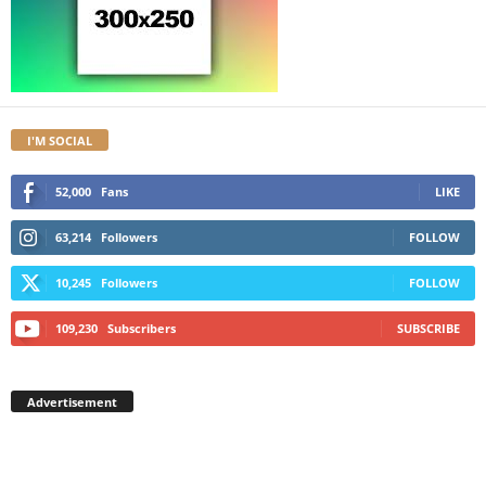
I'M SOCIAL
52,000
Fans
LIKE
63,214
Followers
FOLLOW
10,245
Followers
FOLLOW
109,230
Subscribers
SUBSCRIBE
Advertisement