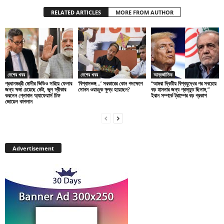
RELATED ARTICLES
MORE FROM AUTHOR
দেশের খবর
দেশের খবর
আন্তর্জাতিক
প্রধানমন্ত্রী মোদীর ভিডিও সরিয়ে ফেলার
‘বিশ্বাসভঙ্গ…’ সরকারের কোন পদক্ষেপে
“আমরা দ্বিতীয় বিশ্বযুদ্ধের পর সবচেয়ে
জন্য ক্ষমা চেয়েছে মেটা, ভুল স্বীকার
সোনম ওয়াংচুক ক্ষুব্ধ হয়েছেন?
বড় হামলার জন্য প্রস্তুত ছিলাম,”
করলেন গ্লোবাল অ্যাফেয়ার্স চিফ
ইরান সম্পর্কে ট্রাম্পের বড় প্রকাশ
জোয়েল কাপলান
Advertisement