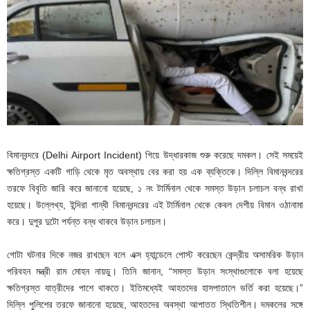
বিমানবন্দরে (Delhi Airport Incident) গিয়ে উদ্ধারকাজ শুরু করেছে দমকল। সেই সময়েই
ক্ষতিগ্রস্ত একটি গাড়ি থেকে মৃত অবস্থায় বের করা হয় এক ব্যক্তিকে। দিল্লি বিমানবন্দরের
তরফে বিবৃতি জারি করে জানানো হয়েছে, ১ নং টার্মিনাল থেকে সমস্ত উড়ান চলাচল বন্ধ রাখা
হয়েছে। উল্লেখ্য, ইন্দিরা গান্ধী বিমানবন্দরের এই টার্মিনাল থেকে কেবল দেশীয় বিমান ওঠানামা
করে। দুপুর দুটো পর্যন্ত বন্ধ থাকবে উড়ান চলাচল।
গোটা ঘটনার দিকে নজর রাখছেন বলে এক্স হ্যান্ডেলে পোস্ট করেছেন কেন্দ্রীয় অসামরিক উড়ান
পরিবহন মন্ত্রী রাম মোহন নায়ডু। তিনি জানান, “সমস্ত উড়ান সংস্থাগুলোকে বলা হয়েছে
ক্ষতিগ্রস্ত যাত্রীদের পাশে থাকতে। ইতিমধ্যেই আহতদের হাসপাতালে ভর্তি করা হয়েছে।”
দিল্লি পুলিশের তরফে জানানো হয়েছে, আহতদের অবস্থা আপাতত স্থিতিশীল। দমকলের সঙ্গে