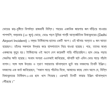
ভোরের ঝড়-বৃষ্টিতে বিপর্যস্ত রাজধানী দিল্লি। শহরের একাধিক জায়গায় জল দাঁড়িয়ে যাওয়ার
পাশপাশি, শুক্রবার (২৮ জুন) ভোরে, ভেঙে পড়ল ইন্দিরা গান্ধী আন্তর্জাতিক বিমানবন্দরের (Delhi
Airport Incident) ১ নম্বর টার্মিনালের ছাদের একটি অংশ। এই ঘটনায় অন্তত ৬ জন আহত
হয়েছেন। তাঁদের সকলকে উদ্ধার করে হাসপাতালে নিয়ে যাওয়া হয়েছে। পরে, তাদের মধ্যে
একজনের মৃত্যু হয়। টার্মিনালের ওই অংশে বেশ কয়েকটি গাড়ি দাঁড়িয়েছিল। ছাদ ভেঙে পড়ায়
সেগুলির ক্ষতি হয়েছে। সংবাদ সংস্থা এএনআই জানিয়েছে, ঘটনাটি ঘটে এদিন ভোর সাড়ে পাঁচটা
নাগাদ। সঙ্গে সঙ্গে উদ্ধার ও ত্রাণ সহায়তায় ঘটনাস্থলে ছুটে যায় দমকলের তিনটি ইঞ্জিন।
দমকলের এক কর্তা জানিয়েছেন, “সকাল সাড়ে পাঁচটার দিকে, আমাদের কাছে ফোন আসে যে, দিল্লি
বিমানবন্দরের টার্মিনাল-১-এর ছাদ ধসে গিয়েছে। এরপরই তিনটি ফায়ার ইঞ্জিন ঘটনাস্থলে
পৌঁছেছে।”