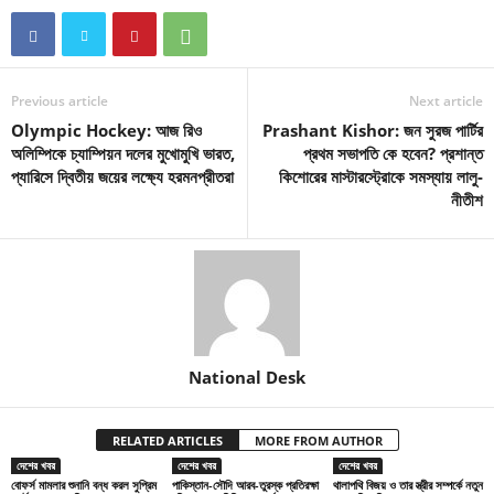
Previous article
Next article
Olympic Hockey: আজ রিও
Prashant Kishor: জন সুরজ পার্টির
অলিম্পিকে চ্যাম্পিয়ন দলের মুখোমুখি ভারত,
প্রথম সভাপতি কে হবেন? প্রশান্ত
প্যারিসে দ্বিতীয় জয়ের লক্ষ্যে হরমনপ্রীতরা
কিশোরের মাস্টারস্ট্রোকে সমস্যায় লালু-
নীতীশ
National Desk
RELATED ARTICLES
MORE FROM AUTHOR
দেশের খবর
দেশের খবর
দেশের খবর
বোফর্স মামলার শুনানি বন্ধ করল সুপ্রিম
পাকিস্তান-সৌদি আরব-তুরস্ক প্রতিরক্ষা
থালাপথি বিজয় ও তার স্ত্রীর সম্পর্কে নতুন