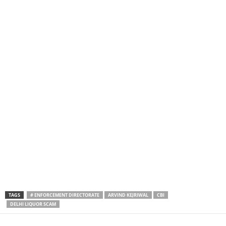
TAGS
# ENFORCEMENT DIRECTORATE
ARVIND KEJRIWAL
CBI
DELHI LIQUOR SCAM