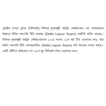
কেন্দ্রীয় তদন্ত ব্যুরো (সিবিআই) দিল্লির মুখ্যমন্ত্রী অরবিন্দ কেজরিওয়াল এবং অন্যান্যদের
বিরুদ্ধে দিল্লি আবগারি নীতি মামলায় (Delhi Liquor Scam) চার্জশিট দাখিল করেছে।
দিল্লির মুখ্যমন্ত্রী অরবিন্দ কেজ্রিওয়ালকে ২০২৪ সালের ২১শে মার্চ ইডি গ্রেপ্তার করে, যারা
কথিত আবগারি নীতি কেলেঙ্কারিতে (Delhi Liquor Scam) অর্থ পাচারের তদন্ত করছে।
একটি দুর্নীতির অভিযোগে গত ২৬শে জুন সিবিআই তাঁকে গ্রেফতার করে।