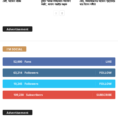
কোর্ট, আবেদন খারিজ
চুক্তি ‘আমরা নিবিড়ভাবে পর্যবেক্ষণ
মোড়, বিবাহবিচ্ছেদের আবেদন প্রত্যাহার
করছি’, জানাল পররাষ্ট্র মন্ত্রক
করে নিলেন সঙ্গীতা
Advertisement
I'M SOCIAL
52,000
Fans
LIKE
63,214
Followers
FOLLOW
10,245
Followers
FOLLOW
109,230
Subscribers
SUBSCRIBE
Advertisement