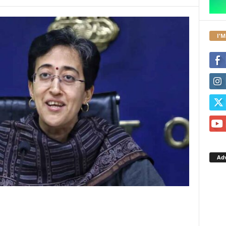
I'M
Ad