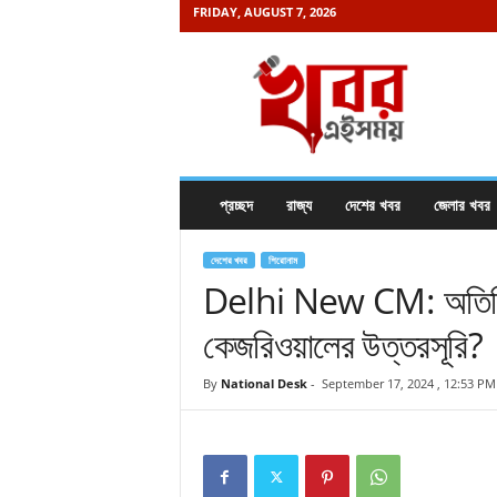
FRIDAY, AUGUST 7, 2026
K
h
a
b
o
r
e
প্রচ্ছদ
রাজ্য
দেশের খবর
জেলার খবর
i
s
a
দেশের খবর
শিরোনাম
m
Delhi New CM: অতিশি ক
a
কেজরিওয়ালের উত্তরসূরি?
y
.
c
By
National Desk
-
September 17, 2024 , 12:53 PM
o
m