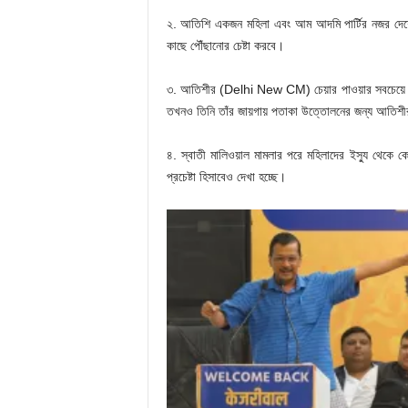
২. আতিশি একজন মহিলা এবং আম আদমি পার্টির নজর দেশে
কাছে পৌঁছানোর চেষ্টা করবে।
৩. আতিশীর (Delhi New CM) চেয়ার পাওয়ার সবচেয়ে ব
তখনও তিনি তাঁর জায়গায় পতাকা উত্তোলনের জন্য আতিশী
৪. স্বাতী মালিওয়াল মামলার পরে মহিলাদের ইস্যু থেকে ক
প্রচেষ্টা হিসাবেও দেখা হচ্ছে।