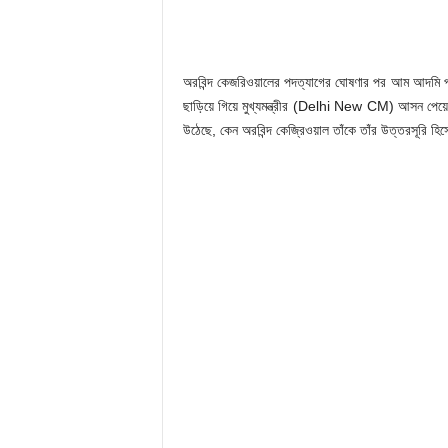
অরবিন্দ কেজরিওয়ালের পদত্যাগের ঘোষণার পর আম আদমি পার্ট
ছাড়িয়ে গিয়ে মুখ্যমন্ত্রীর (Delhi New CM) আসন পেয়েছ
উঠেছে, কেন অরবিন্দ কেজ্রিওয়াল তাঁকে তাঁর উত্তরসূরি হ