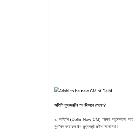
অতিশি মুখ্যমন্ত্রীর পদ কীভাবে পেলেন?
১. আতিশি (Delhi New CM) আন্না আন্দোলনের আগে থেকে
সুপারিশ করেছেন উপ-মুখ্যমন্ত্রী মণীশ সিসোদিয়া।