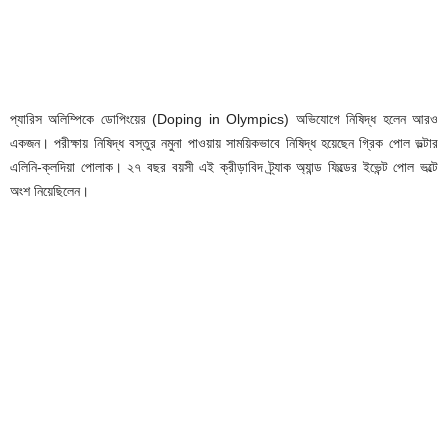
প্যারিস অলিম্পিকে ডোপিংয়ের (Doping in Olympics) অভিযোগে নিষিদ্ধ হলেন আরও
একজন। পরীক্ষায় নিষিদ্ধ বস্তুর নমুনা পাওয়ায় সাময়িকভাবে নিষিদ্ধ হয়েছেন গ্রিক পোল ভল্টার
এলিনি-ক্লদিয়া পোলাক। ২৭ বছর বয়সী এই ক্রীড়াবিদ ট্র্যাক অ্যান্ড ফিল্ডের ইভেন্ট পোল ভল্টে
অংশ নিয়েছিলেন।