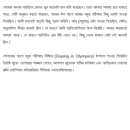
পোলাক অবশ্য প্যারিসে কোনও ভুল করেননি বলে দাবি করেছেন। তবে কোথায় সমস্যা হয়ে থাকতে
পারে, সেটি অনুমান করতে পারছেন, ‘কয়েক দিন আগে আমার নমুনা পরীক্ষায় কিছু একটা পাওয়া
গিয়েছিল। আমি কখনোই বাড়তি কিছু গ্রহণ করিনি। আর (নমুনায়) যেটা পাওয়া গিয়েছিল, সেটাও
অনুমোদিত সীমার মধ্যেই ছিল। যে কারণে আমি প্রতিযোগিতায় অংশ নিয়েছি। আমার আয়রনের
সমস্যা আছে। যে কারণে প্রতিদিন রেড মিট খেতে হয়। কিছু থেকে থাকলে সেটা ওই মাংসেই
ছিল।’
পোলাকের আগে নমুনা পরীক্ষায় নিষিদ্ধ (Doping in Olympics) উপাদান পাওয়া গিয়েছিল
ইরাকি জুডো খেলোয়াড় সাজ্জাদ শেহেন, আফগান জুডোকা শামিম ফাইজাদ এবং আফ্রিকান গেমসের
বক্সিং চ্যাম্পিয়ন নাইজেরিয়ার সিন্থিয়া ওগুনসেমিলোরের।