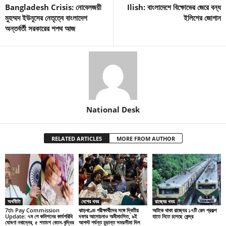
Bangladesh Crisis: নোবেলজয়ী
Ilish: বাংলাদেশে বিক্ষোভের জেরে বন্ধ
মুহম্মদ ইউনূসের নেতৃত্বে বাংলাদেশ
ইলিশের জোগান
অন্তর্বর্তী সরকারের শপথ আজ
National Desk
RELATED ARTICLES
MORE FROM AUTHOR
অর্থনীতি
দেশের খবর
রাজ্যের খবর
7th Pay Commission
ঝাড়খণ্ডে পরীক্ষার্থীদের সঙ্গে দ্বিতীয়
আটকে থাকা রাজ্যের ১৭টি রেল প্রকল্প
Update: ৭ম পে কমিশনের কার্যপরিধি
দফার আলোচনাও অমীমাংসিত, ৯ই
হাতে নিতে চলেছে কেন্দ্র
ঘোষণা নবান্নের, ৫ শতাংশ বেতন-বৃদ্ধির
আগস্ট পর্যন্ত চূড়ান্ত সময়সীমা দিল