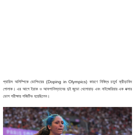
প্যারিস অলিম্পিকে ডোপিংয়ের (Doping in Olympics) কারণে নিষিদ্ধ চতুর্থ ক্রীড়াবিদ
পোলাক। এর আগে ইরাক ও আফগানিস্তানের দুই জুডো খেলোয়াড় এবং নাইজেরিয়ার এক বক্সার
ডোপ পরীক্ষায় পজিটিভ হয়েছিলেন।