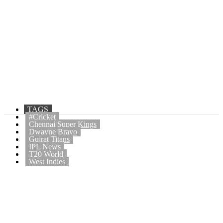
TAGS
#Cricket
Chennai Super Kings
Dwayne Bravo
Gujrat Titans
IPL News
T20 World
West Indies