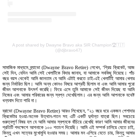
A post shared by Dwayne Bravo aka SIR Champion🏆🇹🇹
(@djbravo47)
সামাজিক মাধ্যমে ব্র্যাভো (Dwayne Bravo Retire) লেখেন, ‘প্রিয় ক্রিকেট, আজ
সেই দিন, যেদিন আমি সেই খেলাটিকে বিদায় জানাব, যা আমাকে সবকিছু দিয়েছে। পাঁচ
বছর বয়স থেকেই আমি জানতাম যে আমি এটাই করতে চাই-এই খেলাটিই আমার খেলার
জন্য নির্ধারিত ছিল। আমি অন্য কোনও বিষয়ে আগ্রহী ছিলাম না এবং আমি আমার পুরো
জীবন আপনাকে উৎসর্গ করেছি। ফিরে এসে তুমি আমাকে সেই জীবন দিয়েছ যা আমি
নিজের এবং আমার পরিবারের জন্য স্বপ্ন দেখেছিলাম। এর জন্য আমি আপনাকে যথেষ্ট
ধন্যবাদ দিতে পারি না।
ব্রাভো (Dwayne Bravo Retire) আরও লিখেছেন, “২১ বছর ধরে একজন পেশাদার
ক্রিকেটার হওয়া-অনেক উত্থান-পতন সহ এটি একটি দুর্দান্ত যাত্রা ছিল। সবচেয়ে
গুরুত্বপূর্ণ বিষয় হল যে আমি আমার স্বপ্নকে বাঁচিয়ে রেখেছি কারণ আমি আমার জীবনের
প্রতিটি পদক্ষেপে আপনাকে ১০০ শতাংশ দিয়েছি। আমি এই সম্পর্ক চালিয়ে যেতে চাই,
কিন্তু এখন সত্যের মুখোমুখি হওয়ার সময়। আমার মন এগিয়ে যেতে চায়, কিন্তু আমার