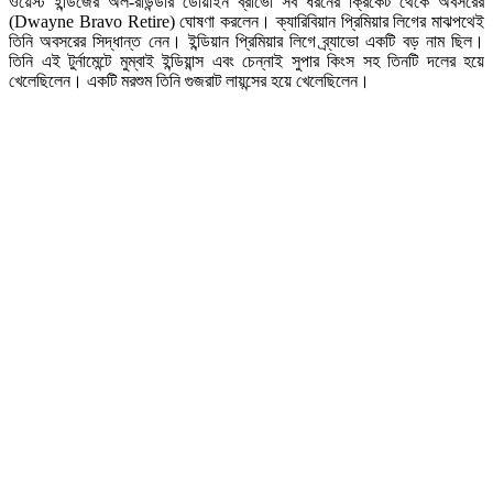
ওয়েস্ট ইন্ডিজের অল-রাউন্ডার ডোয়াইন ব্রাভো সব ধরনের ক্রিকেট থেকে অবসরের
(Dwayne Bravo Retire) ঘোষণা করলেন। ক্যারিবিয়ান প্রিমিয়ার লিগের মাঝপথেই
তিনি অবসরের সিদ্ধান্ত নেন। ইন্ডিয়ান প্রিমিয়ার লিগে ব্র্যাভো একটি বড় নাম ছিল।
তিনি এই টুর্নামেন্টে মুম্বাই ইন্ডিয়ান্স এবং চেন্নাই সুপার কিংস সহ তিনটি দলের হয়ে
খেলেছিলেন। একটি মরশুম তিনি গুজরাট লায়ন্সের হয়ে খেলেছিলেন।