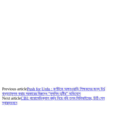
Previous article
Push for Urdu : কর্ণাটকে অঙ্গনওয়াড়ি শিক্ষকদের জন্য উর্দু
বাধ্যতামূলক করায় সরকারের বিরুদ্ধে “মুসলিম তুষ্টির” অভিযোগ
Next article
CBI: বায়োমেডিক্যাল বর্জ্য নিয়ে নথি তলব সিবিআইয়ের, চিঠি গেল
স্বাস্থ্যভবনে