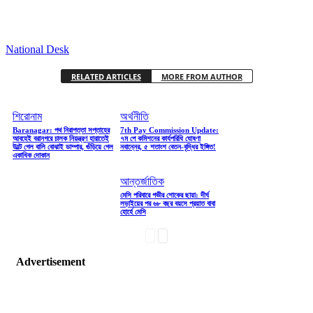
National Desk
RELATED ARTICLES
MORE FROM AUTHOR
শিরোনাম
অর্থনীতি
Baranagar: পথ নিরাপত্তা সপ্তাহের
7th Pay Commission Update:
আবহেই বরানগরে চালক নিয়ন্ত্রণ হারাতেই
৭ম পে কমিশনের কার্যপরিধি ঘোষণা
উল্টে গেল বালি বোঝাই ডাম্পার, গুঁড়িয়ে গেল
নবান্নের, ৫ শতাংশ বেতন-বৃদ্ধির ইঙ্গিত!
একাধিক দোকান
আন্তর্জাতিক
মেসি পরিবারে গভীর শোকের ছায়া: দীর্ঘ
লড়াইয়ের পর ৬৮ বছর বয়সে প্রয়াত বাবা
হোর্হে মেসি
Advertisement