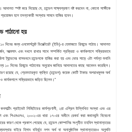
ালত স্পষ্ট করে দিয়েছে যে, চান্ডেল সাক্ষ্যপ্রমাণ নষ্ট করবেন না, কোনো সাক্ষীকে
ং প্রয়োজন হলে তদন্তকারী সংস্থার সামনে হাজির হবেন।
ে পাঠানো হয়
 দিনের জন্য এনফোর্সমেন্ট ডিরেক্টরেট (ইডি)-র হেফাজতে রিমান্ডে পাঠায়। আদালত
ন, আত্মসাৎ এবং দখলে রাখার সাথে সম্পর্কিত প্রক্রিয়া ও কার্যকলাপে সক্রিয়ভাবে
লা ট্যান্ডনের বাসভবনে চান্ডেলকে হাজির করা হয় এবং ভোর সাড়ে ৩টা পর্যন্ত শুনানি
র জন্য ১০ দিনের রিমান্ডে পাঠানোর অনুরোধ জানিয়ে আদালতের কাছে আবেদন করেছিল।
রণ রয়েছে যে, গ্রেফতারকৃত ব্যক্তি (চান্ডেল) কয়েক কোটি টাকার অপরাধমূলক অর্থ
া ও কার্যকলাপে সক্রিয়ভাবে জড়িত ছিলেন।”
ন
ক কনসাল্টিং প্রাইভেট লিমিটেডের কার্যপ্রণালী, ২রা এপ্রিল উল্লিখিত সংস্থা এবং এর
্লাশি এবং পিএমএলএ, ২০০২-এর ধারা ১৭-এর অধীনে রেকর্ড করা জবানবন্দি বিবেচনা
ারের কারণ থেকে প্রকাশ পেয়েছে যে, চান্ডেল কোম্পানির সংগৃহীত তহবিল স্থানান্তরের
্যবস্থার বাইরে হিসাব বহির্ভূত নগদ অর্থ বা অনানুষ্ঠানিক স্থানান্তরেরও অনুমতি