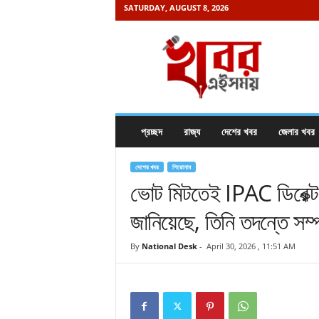
SATURDAY, AUGUST 8, 2026
K
h
a
b
o
r
e
প্রচ্ছদ
রাজ্য
দেশের খবর
জেলার খবর
i
s
a
দেশের খবর
শিরোনাম
m
ভোট মিটতেই IPAC ডিরেক্টর
a
জানিয়েছে, তিনি তদন্তে সম্
y
.
c
By
National Desk
-
April 30, 2026 , 11:51 AM
o
m