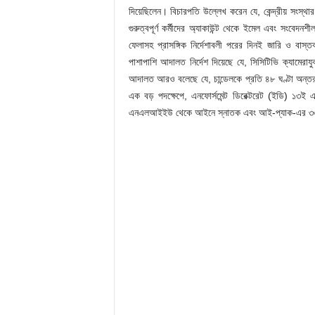
দিয়েছিলেন। বিচারপতি উল্লেখ করেন যে, কেন্দ্রীয় সংস্থ
গুরুত্বপূর্ণ কর্মীদের অ্যাকাউন্ট থেকে ইমেল এবং সংবেদনশ
ফেলাসহ প্রাসঙ্গিক নির্দেশাবলী পরের দিনই জারি ও বাস্তব
পাশাপাশি আদালত নির্দেশ দিয়েছে যে, সিসিটিভি ক্যামেরা
আদালত আরও বলেছে যে, চান্ডেলকে প্রতি ৪৮ ঘণ্টা অন্তর ডা
এক বড় পদক্ষেপে, এনফোর্সমেন্ট ডিরেক্টরেট (ইডি) ১৩ই 
এনএলআইইউ থেকে আইনে স্নাতক এবং আই-প্যাক-এর ৩৩ শ