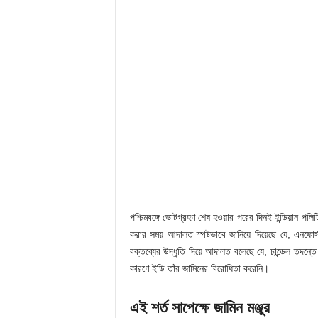
পশ্চিমবঙ্গে ভোটগ্রহণ শেষ হওয়ার পরের দিনই ইন্ডিয়ান পলিট
করার সময় আদালত স্পষ্টভাবে জানিয়ে দিয়েছে যে, এনফোর্স
বক্তব্যের উদ্ধৃতি দিয়ে আদালত বলেছে যে, চান্ডেল তদন্তে
কারণে ইডি তাঁর জামিনের বিরোধিতা করেনি।
এই শর্ত সাপেক্ষে জামিন মঞ্জুর