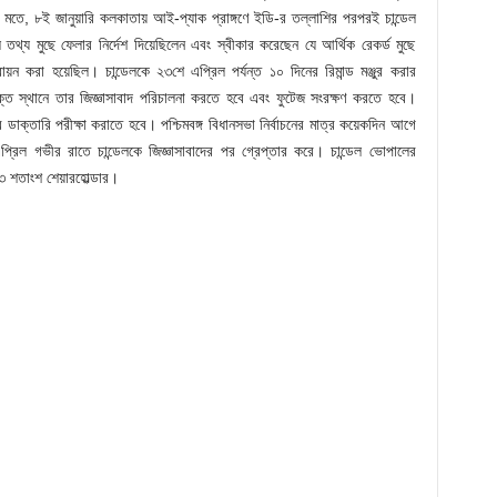
ার মতে, ৮ই জানুয়ারি কলকাতায় আই-প্যাক প্রাঙ্গণে ইডি-র তল্লাশির পরপরই চান্ডেল
ীল তথ্য মুছে ফেলার নির্দেশ দিয়েছিলেন এবং স্বীকার করেছেন যে আর্থিক রেকর্ড মুছে
ায়ন করা হয়েছিল। চান্ডেলকে ২৩শে এপ্রিল পর্যন্ত ১০ দিনের রিমান্ড মঞ্জুর করার
যুক্ত স্থানে তার জিজ্ঞাসাবাদ পরিচালনা করতে হবে এবং ফুটেজ সংরক্ষণ করতে হবে।
ক্তারি পরীক্ষা করাতে হবে। পশ্চিমবঙ্গ বিধানসভা নির্বাচনের মাত্র কয়েকদিন আগে
এপ্রিল গভীর রাতে চান্ডেলকে জিজ্ঞাসাবাদের পর গ্রেপ্তার করে। চান্ডেল ভোপালের
তাংশ শেয়ারহোল্ডার।