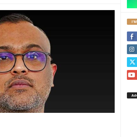
I'M
Ad