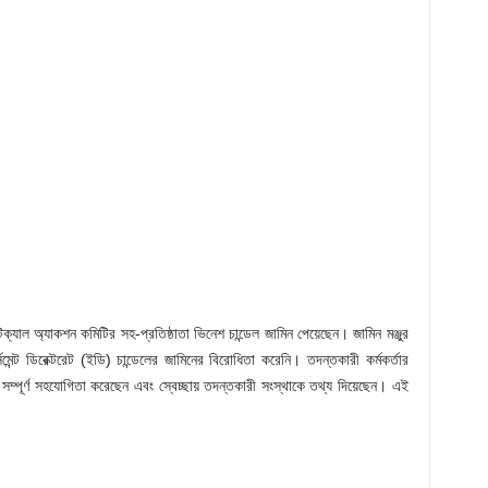
িক্যাল অ্যাকশন কমিটির সহ-প্রতিষ্ঠাতা ভিনেশ চান্ডেল জামিন পেয়েছেন। জামিন মঞ্জুর
মেন্ট ডিরেক্টরেট (ইডি) চান্ডেলের জামিনের বিরোধিতা করেনি। তদন্তকারী কর্মকর্তার
 সম্পূর্ণ সহযোগিতা করেছেন এবং স্বেচ্ছায় তদন্তকারী সংস্থাকে তথ্য দিয়েছেন। এই