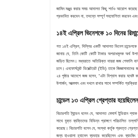
জামিন মঞ্জুর করার সময় আদালত কিছু শর্তও আরোপ করেছে। আদ
প্রভাবিত করবেন না, তদন্তে সম্পূর্ণ সহযোগিতা করবেন এব
১৪ই এপ্রিল ভিনেশকে ১০ দিনের রিমান্ড
গত ১৪ই এপ্রিল, দিল্লির একটি আদালত ভিনেশ চান্ডেলকে ১০
জানায় যে, তিনি কোটি কোটি টাকার অপরাধমূলক অর্থ উপার্জ
জড়িত ছিলেন। মধ্যরাতে অতিরিক্ত দায়রা জজ শেফালি বার্না
চলে। এনফোর্সমেন্ট ডিরেক্টরেট (ইডি) তাকে জিজ্ঞাসাবাদে
২৪ পৃষ্ঠার আদেশে জজ বলেন, “এটা বিশ্বাস করার যথেষ্ট কা
উপার্জন, আত্মসাৎ এবং দখলে রাখার সাথে সম্পর্কিত প্রক্রিয়
চান্ডেল ১৩ এপ্রিল গ্রেপ্তার হয়েছিলে
বিচারপতি ট্যান্ডন বলেন যে, আদালত মেসার্স ইন্ডিয়ান প্যা
সাথে যুক্ত ব্যক্তিদের বিভিন্ন প্রাঙ্গণে পরিচালিত তল
করেছে। বিচারপতি বলেন যে, সংস্থা কর্তৃক প্রদত্ত গ্রেপ্ত
জন্য হাওয়ালা চ্যানেল ব্যবহার করেছিলেন এবং ব্যাংকিং ব