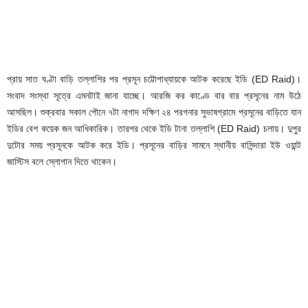
প্রায় সাত ঘণ্টা বাড়ি তল্লাশির পর প্রসূন চট্টোপাধ্যায়কে আটক করেছে ইডি (ED Raid)।
সংবাদ সংস্থা সূত্রে এমনটাই জানা যাচ্ছে। আরজি কর কাণ্ডে বার বার প্রসূনের নাম উঠে
আসছিল। শুক্রবার সকাল পৌনে ৭টা নাগাদ দক্ষিণ ২৪ পরগনার সুভাষগ্রামে প্রসূনের বাড়িতে যান
ইডির বেশ কয়েক জন আধিকারিক। তারপর থেকে ইডি টানা তল্লাশি (ED Raid) চলায়। দুপুর
দুটোর সময় প্রসূনকে আটক করে ইডি। প্রসূনের বাড়ির সামনে স্থানীয় বাসিন্দারা ইউ ওয়ান্ট
জাস্টিস বলে স্লোগান দিতে থাকেন।