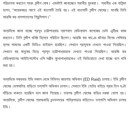
পরিচালনা করতেন স্বয়ং সন্দীপ ঘোষ। এমনটাই জানাচ্ছেন স্থানীয় যুবকরা। স্থানীয় এক বাসিন্দা
বলেন, “কয়েকবছর আগে এই বাংলোটি তৈরি হয়। এই বাংলোটি সন্দীপ ঘোষের। শুনেছি তিনি
আরজি কর হাসপাতালের প্রিন্সিপাল।”
অন্যদিকে জানা যাচ্ছে প্রসূন চট্টোপাধ্যায় ন্যাশনাল মেডিক্যাল কলেজের ডেটা এন্ট্রির কাজ
করতেন। তিনি সন্দীপ ঘনিষ্ঠ হিসেবে পরিচিত ছিলেন। আরজি কর কাণ্ডে ঘটনার দিনের সেমিনার
হলের সামনের একটি ভিডিও ভাইরাল হয়েছিল। সেখানে প্রসূনকে দেখতে পাওয়া গিয়েছিল।
সেখানে বহু মানুষের ভিড়ে প্রসূন চট্টোপাধ্যায়কে দেখতে পাওয়া গিয়েছিল। আরজি কর
মেডিক্যালের আউটপোস্টের ওসি সঞ্জীব মুখোপাধ্যায়কেও ওই ভিডিয়োতে দেখা যাচ্ছে বলে দাবি
করা হয়।
অন্যদিকে শুক্রবার ইডি সকাল থেকে বিভিন্ন জায়গায় অভিযান (ED Raid) চালায়। ইডি সন্দীপ
ঘোষের বেলাঘাটার বাড়িতে তল্লাশি অভিযান চালান। সেখানে ইডি গেটের বাইরে প্রায় তিন ঘণ্টা
দাঁড়িয়ে থাকতে হয়েছিল বলে জানা গিয়েছে। তারপর সন্দীপ ঘোষের বাড়ির দরজা খোলা হয়।
অন্যদিকে, সন্দীপ ঘোষের শ্বশুরবাড়ি চন্দননগরের পাদ্রিপাড়ার বাড়িতেও তল্লাশি অভিযান চালায়
ইডি।