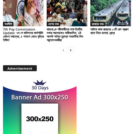
অর্থনীতি
দেশের খবর
রাজ্যের খবর
7th Pay Commission
ঝাড়খণ্ডে পরীক্ষার্থীদের সঙ্গে দ্বিতীয়
আটকে থাকা রাজ্যের ১৭টি রেল প্রকল্প
Update: ৭ম পে কমিশনের কার্যপরিধি
দফার আলোচনাও অমীমাংসিত, ৯ই
হাতে নিতে চলেছে কেন্দ্র
ঘোষণা নবান্নের, ৫ শতাংশ বেতন-বৃদ্ধির
আগস্ট পর্যন্ত চূড়ান্ত সময়সীমা দিল
ইঙ্গিত!
আন্দোলনকারীরা
Advertisement