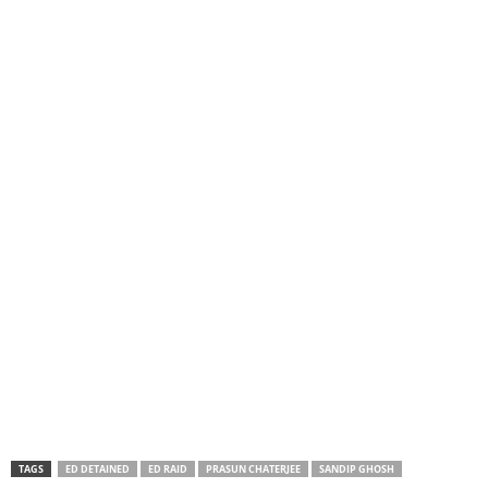
TAGS
ED DETAINED
ED RAID
PRASUN CHATERJEE
SANDIP GHOSH