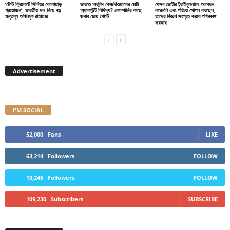
‘টেস্ট ক্রিকেটে সিনিয়র খেলোয়াড়
ভারতে অরবিন্দ কেজরিওয়ালের মেটা
যেসব ভোটার ট্রাইব্যুনালে আবেদন
প্রয়োজন’, ভারতীয় দল নিয়ে বড়
অ্যাকাউন্ট নিষিদ্ধ? কোম্পানির কাছে
করেননি এবং পরিচয় গোপন করছেন,
মন্তব্য অজিঙ্ক রাহানের
জবাব চেয়ে পোস্ট
তাদের বিবরণ সংগ্রহ করবে পশ্চিমবঙ্গ
সরকার
Advertisement
I'M SOCIAL
52,000
Fans
LIKE
63,214
Followers
FOLLOW
10,245
Followers
FOLLOW
109,230
Subscribers
SUBSCRIBE