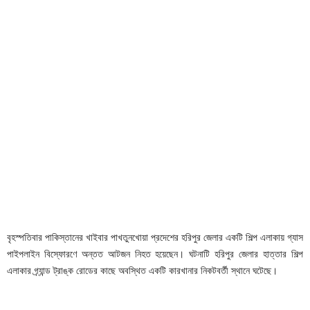
বৃহস্পতিবার পাকিস্তানের খাইবার পাখতুনখোয়া প্রদেশের হরিপুর জেলার একটি শিল্প এলাকায় গ্যাস
পাইপলাইন বিস্ফোরণে অন্তত আটজন নিহত হয়েছেন। ঘটনাটি হরিপুর জেলার হাত্তার শিল্প
এলাকার গ্র্যান্ড ট্রাঙ্ক রোডের কাছে অবস্থিত একটি কারখানার নিকটবর্তী স্থানে ঘটেছে।