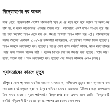
বিস্ফোরণের পর আগুন
জানা গেছে, বিস্ফোরণটি এতটাই শক্তিশালী ছিল যে এর ফলে সঙ্গে সঙ্গে ভয়াবহ অগ্নিকাণ্ডের
সৃষ্টি হয়, যা দ্রুত আশেপাশের এলাকায় ছড়িয়ে পড়ে। কাছাকাছি একটি বাড়িও আগুনে পুড়ে যায়,
যার ফলে ক্ষয়ক্ষতি আরও বেড়ে যায় এবং উদ্ধার অভিযান আরও জটিল হয়ে ওঠে। পাকিস্তানের
জরুরি পরিষেবা ‘রেসকিউ ১১২২’-এর কর্মকর্তারা জানিয়েছেন, এই দুর্ঘটনায় আটজন নিহত হয়েছেন।
আরও অনেকে গুরুতরভাবে দগ্ধ হয়েছেন। হরিপুর জেলা পুলিশ কর্মকর্তা জানান, আগুন দ্রুত ছড়িয়ে
পড়ার সময় অন্তত চারজন নারী ও ছয়জন শিশুকে নিরাপদে উদ্ধার করা হয়েছে। তিনি আরও
বলেন, অনেক নারী ও শিশু গুরুতরভাবে দগ্ধ হয়েছেন এবং উদ্ধার অভিযান এখনও চলছে।
শ্বাসরোধের কারণে মৃত্যু
হরিপুরের জেলা প্রশাসক ওয়াসিম আহমেদ বলেছেন যে, বেশিরভাগ মৃত্যুর কারণ শ্বাসরোধ বলে
মনে হচ্ছে। ঘটনাস্থলে ত্রাণ ও উদ্ধার অভিযান চলছে। আহতদের চিকিৎসার জন্য হাসপাতালে
নিয়ে যাওয়া হয়েছে। গ্যাস পাইপলাইন বিস্ফোরণের কারণ এখনও জানা যায়নি। বিস্ফোরণটি
এতটাই শক্তিশালী ছিল যে এর শব্দ আশেপাশের এলাকাতেও শোনা গেছে।