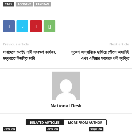
TAGS
ACCIDENT
PAKISTAN
Previous article
Next article
সারাদেশে ৩৩% নারী সংরক্ষণ কার্যকর,
মুকেশ আম্বানিকে ছাড়িয়ে গৌতম আদানিই
মধ্যরাতে বিজ্ঞপ্তি জারি
এখন এশিয়ার সবথেকে ধনী ব্যক্তি
National Desk
RELATED ARTICLES
MORE FROM AUTHOR
খেলার খবর
দেশের খবর
রাজ্যের খবর