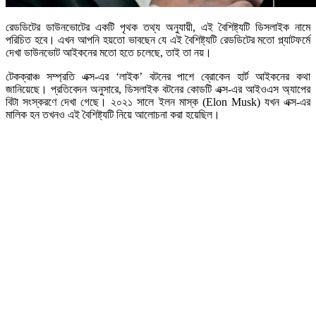
রেডডিটের ডাউনভোটের একটি পৃথক তথ্য অনুযায়ী, এই বৈশিষ্ট্যটি ডিসলাইক নামে
পরিচিত হবে। এখন আপনি হয়তো ভাবছেন যে এই বৈশিষ্ট্যটি রেডডিটের মতো প্ল্যাটফর্মে
দেখা ডাউনভোট আইকনের মতো হতে চলেছে, তাই তা নয়।
টেকক্রাঞ্চ সম্প্রতি এক্স-এর ‘লাইক’ বটনের পাশে ব্রোকেন হার্ট আইকনের কথা
জানিয়েছে। প্রতিবেদন অনুসারে, ডিসলাইক বটনের কোডটি এক্স-এর আইওএস অ্যাপের
বিটা সংস্করণে দেখা গেছে। ২০২১ সালে ইলন মাস্ক (Elon Musk) যখন এক্স-এর
মালিক হন তখনও এই বৈশিষ্ট্যটি নিয়ে আলোচনা করা হয়েছিল।