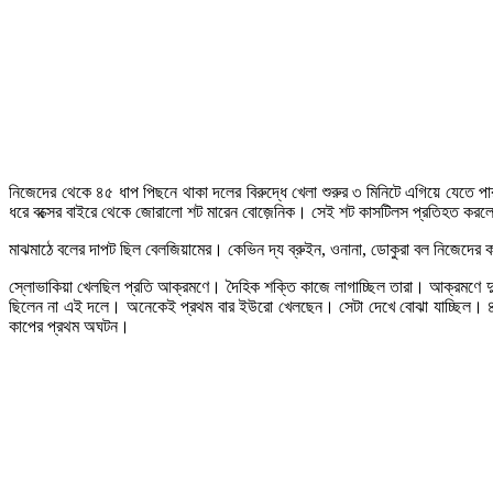
নিজেদের থেকে ৪৫ ধাপ পিছনে থাকা দলের বিরুদ্ধে খেলা শুরুর ৩ মিনিটে এগিয়ে যেতে পা
ধরে বক্সের বাইরে থেকে জোরালো শট মারেন বোজ়েনিক। সেই শট কাসটিলস প্রতিহত করলে
মাঝমাঠে বলের দাপট ছিল বেলজিয়ামের। কেভিন দ্য ব্রুইন, ওনানা, ডোকুরা বল নিজেদের ক
স্লোভাকিয়া খেলছিল প্রতি আক্রমণে। দৈহিক শক্তি কাজে লাগাচ্ছিল তারা। আক্রমণে 
ছিলেন না এই দলে। অনেকেই প্রথম বার ইউরো খেলছেন। সেটা দেখে বোঝা যাচ্ছিল। ৪
কাপের প্রথম অঘটন।