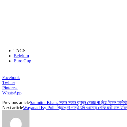
TAGS
Belgium
Euro Cup
Facebook
Twitter
Pinterest
WhatsApp
Previous article
Saumitra Khan: সকাল সকাল তৃণমূল নেতার পা ছুঁয়ে নিলেন আশীর্বা
Next article
Wayanad By Poll: প্রিয়াঙ্কা গান্ধী যদি ওয়ানাড় থেকে জয়ী হলে ইতিহ