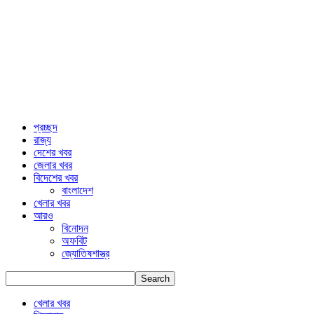
প্রচ্ছদ
রাজ্য
দেশের খবর
জেলার খবর
বিদেশের খবর
বাংলাদেশ
খেলার খবর
আরও
বিনোদন
অফবিট
জ্যোতিষশাস্ত্র
খেলার খবর