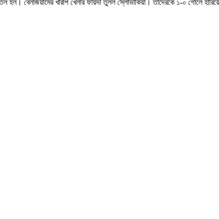
 বাতিল হল। বেলজিয়ামের খারাপ খেলার ফায়দা তুলল স্লোভাকিয়া। তাদেরকে ১-০ গোলে হার