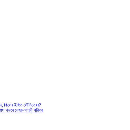
দ, কিসের ইঙ্গিত সৌমিত্রের?
াস গড়বে নেহরু-গান্ধী পরিবার