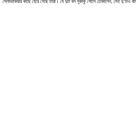
স্লোভাকিয়ার কাছে হেরে গেছে তারা। যে দুটি বল লুকাকু গোলে ঢোকালেন, সেই দু’টিও