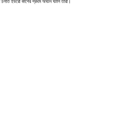
িয়ে চলতি ইউরো কাপের প্রথম অঘটন ঘটাল তারা।