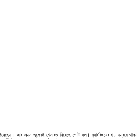
ুইয়েছেন। আর এমন ভুলেরই খেসারত দিয়েছে গোটা দল। র‍্যাংকিংয়ের ৪৮ নম্বরে থাকা