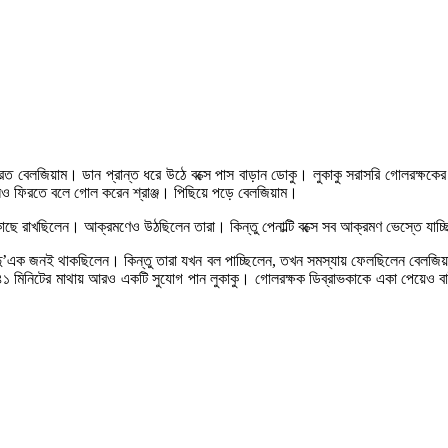
রত বেলজিয়াম। ডান প্রান্ত ধরে উঠে বক্সে পাস বাড়ান ডোকু। লুকাকু সরাসরি গোলরক্ষকে
ও ফিরতে বলে গোল করেন শ্রাঞ্জ। পিছিয়ে পড়ে বেলজিয়াম।
াছে রাখছিলেন। আক্রমণেও উঠছিলেন তারা। কিন্তু পেনাল্টি বক্সে সব আক্রমণ ভেস্তে যাচ
দু’এক জনই থাকছিলেন। কিন্তু তারা যখন বল পাচ্ছিলেন, তখন সমস্যায় ফেলছিলেন বেলজিয়
১ মিনিটের মাথায় আরও একটি সুযোগ পান লুকাকু। গোলরক্ষক ডিব্রাভকাকে একা পেয়েও ব