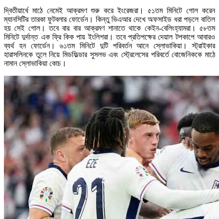
দ্বিতীয়ার্ধে মাঠে নেমেই আক্রমণ শুরু করে ইংরেজরা। ৫১তম মিনিটে গোল করেন
ম্যানসিটির তারকা ফুটবলার ফোর্ডেন। কিন্তু ভিএআর দেখে অফসাইড ধরা পড়লে বাতিল
হয় সেই গোল। তবে বার বার আক্রমণ শানাতে থাকে কেইন-বেলিংহ্যামরা। ৫৮তম
মিনিটে দুর্দান্ত এক ফ্রি কিক পায় ইংলিশরা। তবে প্রতিপক্ষের দেয়াল টপকাপে আবারও
ব্যর্থ হন ফোর্ডেন। ৬১তম মিনিটে দুটি পরিবর্তন আনে স্লোভাকিয়া। স্ট্রাইকার
হারাসলিনকে তুলে নিয়ে মিডফিল্ডার সুসলভ এবং স্ট্রেলেসের পরিবর্তে বোজেনিককে মাঠে
নামান স্লোভাকিয়া কোচ।