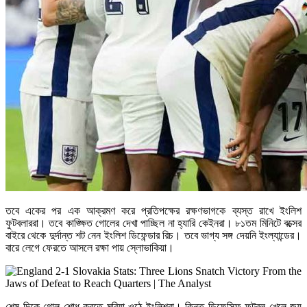
তবে একের পর এক আক্রমণ করে প্রতিপক্ষের রক্ষণভাগকে ব্যস্ত রাখে ইংলিশ
ফুটবলাররা। তবে কাঙ্ক্ষিত গোলের দেখা পাচ্ছিল না হ্যারি কেইনরা। ৮১তম মিনিটে বক্সের
বাইরে থেকে দুর্দান্ত শট নেন ইংলিশ ডিফেন্ডার রিচ। তবে ভাগ্য সঙ্গ দেয়নি ইংল্যান্ডের।
বারে লেগে ফেরতে আসলে রক্ষা পায় স্লোভাকিয়া।
শেষ দিকে গোল শোধ করতে মরিয়া ওঠে ইংলিশরা। কিন্তু ডিফেন্সিফ ফুটবল খেলে জয়