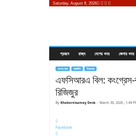
Saturday, August 8, 2026
K
h
a
b
o
r
e
প্রচ্ছদ
রাজ্য
দেশের খবর
জেলার খবর
i
s
a
দেশের খবর
রাজনীতি
শিরোনাম
m
এফসিআরএ বিল: কংগ্রেস-বা
a
রিজিজুর
y
.
c
By
Khaboreisamay Desk
-
March 30, 2026 , 1:49 
o
m
Facebook