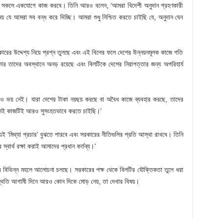
জে সকলে একযোগে কাজ করবে। তিনি আরও বলেন, ‘আমরা বিদেশী অনুদান গ্রহণকারী
নয় যে আমরা সব বন্ধ করে দিচ্ছি। আমরা শুধু নিশ্চিত করতে চাইছি যে, অনুদান যেন
রকারের উদ্দেশ্য নিয়ে প্রশ্ন তুলছে এবং এই বিলের ফলে দেশের উন্নয়নমূলক কাজে গতি
র তাদের অবস্থানে অনড় রয়েছে এবং বিলটিকে দেশের নিরাপত্তার জন্য অপরিহার্য
ও ভয় নেই। যারা দেশের টাকা নয়ছয় করছে বা অবৈধ কাজে ব্যবহার করছে, তাদের
া সেই কাজটিই আরও সুসংহতভাবে করতে চাইছি।’
া এই ‘মিথ্যা প্রচার’ বুঝতে পারবে এবং সরকারের নীতিগুলির প্রতি আস্থা রাখবে। তিনি
্বার্থ রক্ষা করাই আমাদের প্রধান কর্তব্য।’
শের বিভিন্ন মহলে আলোচনা চলছে। সরকারের পক্ষ থেকে বিলটির যৌক্তিকতা তুলে ধরা
িস্থিতি আগামী দিনে আরও কোন দিকে মোড় নেয়, তা দেখার বিষয়।