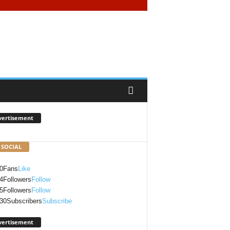
vertisement
 SOCIAL
0
Fans
Like
4
Followers
Follow
5
Followers
Follow
30
Subscribers
Subscribe
vertisement