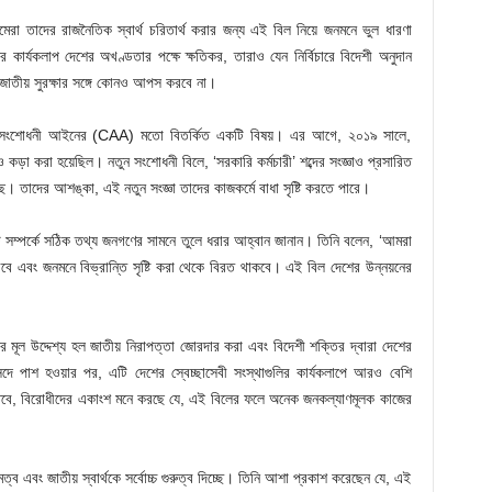
মেরা তাদের রাজনৈতিক স্বার্থ চরিতার্থ করার জন্য এই বিল নিয়ে জনমনে ভুল ধারণা
 কার্যকলাপ দেশের অখণ্ডতার পক্ষে ক্ষতিকর, তারাও যেন নির্বিচারে বিদেশী অনুদান
ং জাতীয় সুরক্ষার সঙ্গে কোনও আপস করবে না।
 সংশোধনী আইনের (CAA) মতো বিতর্কিত একটি বিষয়। এর আগে, ২০১৯ সালে,
 করা হয়েছিল। নতুন সংশোধনী বিলে, ‘সরকারি কর্মচারী’ শব্দের সংজ্ঞাও প্রসারিত
তাদের আশঙ্কা, এই নতুন সংজ্ঞা তাদের কাজকর্মে বাধা সৃষ্টি করতে পারে।
টি সম্পর্কে সঠিক তথ্য জনগণের সামনে তুলে ধরার আহ্বান জানান। তিনি বলেন, ‘আমরা
রবে এবং জনমনে বিভ্রান্তি সৃষ্টি করা থেকে বিরত থাকবে। এই বিল দেশের উন্নয়নের
 মূল উদ্দেশ্য হল জাতীয় নিরাপত্তা জোরদার করা এবং বিদেশী শক্তির দ্বারা দেশের
দে পাশ হওয়ার পর, এটি দেশের স্বেচ্ছাসেবী সংস্থাগুলির কার্যকলাপে আরও বেশি
। তবে, বিরোধীদের একাংশ মনে করছে যে, এই বিলের ফলে অনেক জনকল্যাণমূলক কাজের
মত্ব এবং জাতীয় স্বার্থকে সর্বোচ্চ গুরুত্ব দিচ্ছে। তিনি আশা প্রকাশ করেছেন যে, এই