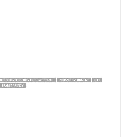
REIGN CONTRIBUTION REGULATION ACT
INDIAN GOVERNMENT
LEFT
TRANSPARENCY