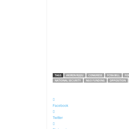
TAGS
#KIREN RIJIJU
CONGRESS
FCRA BILL
FO
NATIONAL SECURITY
NGO FUNDING
OPPOSITION
Facebook
Twitter