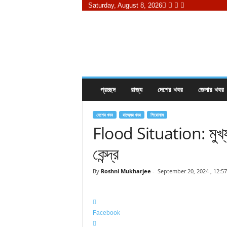
Saturday, August 8, 2026
K
h
a
b
o
r
e
প্রচ্ছদ
রাজ্য
দেশের খবর
জেলার খবর
i
s
a
দেশের খবর
রাজ্যের খবর
শিরোনাম
m
Flood Situation: মুখ্যমন্ত
a
কেন্দ্র
y
.
c
By
Roshni Mukharjee
-
September 20, 2024 , 12:5
o
m
Facebook