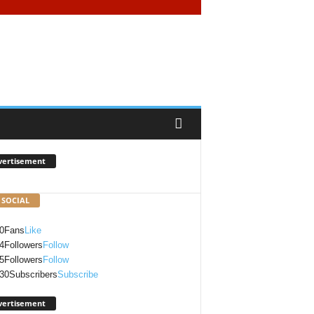
vertisement
 SOCIAL
0
Fans
Like
4
Followers
Follow
5
Followers
Follow
30
Subscribers
Subscribe
vertisement