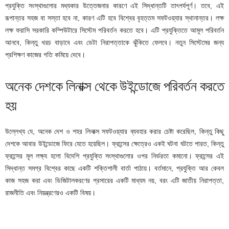
প্রযুক্তি সংস্থাগুলোর মধ্যকার উত্তেজনার কারণে এই সিদ্ধান্তটি তাৎপর্যপূর্ণ। তবে, এই
রূপান্তর সহজ বা সস্তা হবে না, কারণ এটি হবে বিশ্বের বৃহত্তম সফটওয়্যার স্থানান্তর। লক্ষ
লক্ষ ফরাসি সরকারি কম্পিউটারে সিস্টেম পরিবর্তন করতে হবে। এটি প্রযুক্তিতে আমূল পরিবর্তন
আনবে, কিন্তু খরচ বাড়াবে এবং ডেটা নিরাপত্তাকে ঝুঁকিতে ফেলবে। নতুন সিস্টেমের জন্য
প্রশিক্ষণ কাজের গতি কমিয়ে দেবে।
অনেক দেশকে লিনাক্স থেকে উইন্ডোজে পরিবর্তন করতে
হয়
উল্লেখ্য যে, অনেক দেশ ও শহর লিনাক্স সফটওয়্যার ব্যবহার করার চেষ্টা করেছিল, কিন্তু কিছু
দেশকে আবার উইন্ডোজে ফিরে যেতে হয়েছিল। ফ্রান্সের ক্ষেত্রেও একই ঘটনা ঘটতে পারত, কিন্তু
ফ্রান্সের মূল লক্ষ্য হলো বিদেশি প্রযুক্তি সংস্থাগুলোর ওপর নির্ভরতা কমানো। ফ্রান্সের এই
সিদ্ধান্ত সমগ্র বিশ্বের কাছে একটি শক্তিশালী বার্তা পাঠায়। বর্তমানে, প্রযুক্তি আর কেবল
কাজ সহজ করা এবং ডিজিটালকরণের প্রসারের একটি মাধ্যম নয়, বরং এটি জাতীয় নিরাপত্তা,
রাজনীতি এবং নিয়ন্ত্রণেরও একটি বিষয়।