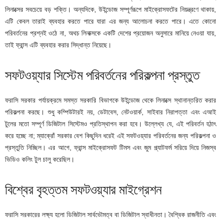
লিনাক্সের সবচেয়ে বড় শক্তি। অন্যদিকে, উইন্ডোজ সম্পূর্ণরূপে মাইক্রোসফটের নিয়ন্ত্রণে থাকায়,
এটি কেবল তারাই ব্যবহার করতে পারে যারা এর জন্য আলোচনা করতে পারে। এতে কোনো
পরিবর্তনের প্রশ্নই ওঠে না, অথচ লিনাক্সকে একটি দেশের প্রয়োজন অনুসারে মানিয়ে নেওয়া যায়,
তাই ফ্রান্স এটি ব্যবহার করার সিদ্ধান্ত নিয়েছে।
সফটওয়্যার সিস্টেম পরিবর্তনের পরিকল্পনা প্রস্তুত
ফরাসি সরকার পর্যায়ক্রমে সমস্ত সরকারি বিভাগকে উইন্ডোজ থেকে লিনাক্সে স্থানান্তরিত করার
পরিকল্পনা করছে। শুধু কম্পিউটারই নয়, ডেটাবেস, নেটওয়ার্ক, সাইবার নিরাপত্তা এবং এআই
টুলের মতো সম্পূর্ণ ডিজিটাল সিস্টেমও প্রতিস্থাপন করা হবে। উল্লেখ্য যে, এই পরিবর্তন হঠাৎ
করে হচ্ছে না; ম্যাক্রোঁ সরকার বেশ কিছুদিন ধরেই এই সফটওয়্যার পরিবর্তনের জন্য পরিকল্পনা ও
প্রস্তুতি নিচ্ছিল। এর আগে, ফ্রান্স মাইক্রোসফট টিমস এবং জুম প্ল্যাটফর্ম সরিয়ে দিয়ে নিজস্ব
ভিডিও কলিং টুল চালু করেছিল।
বিশ্বের বৃহত্তম সফটওয়্যার মাইগ্রেশন
ফরাসি সরকারের লক্ষ্য হলো ডিজিটাল সার্বভৌমত্ব বা ডিজিটাল স্বাধীনতা। বৈশ্বিক রাজনীতি এবং