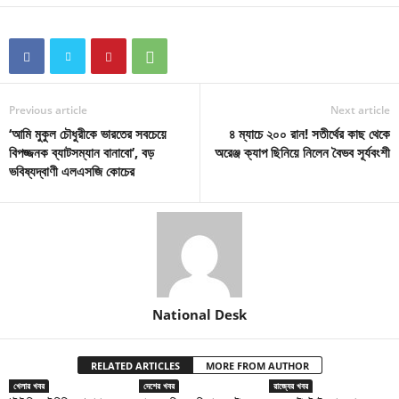
Previous article
Next article
‘আমি মুকুল চৌধুরীকে ভারতের সবচেয়ে
৪ ম্যাচে ২০০ রান! সতীর্থের কাছ থেকে
বিপজ্জনক ব্যাটসম্যান বানাবো’, বড়
অরেঞ্জ ক্যাপ ছিনিয়ে নিলেন বৈভব সূর্যবংশী
ভবিষ্যদ্বাণী এলএসজি কোচের
National Desk
RELATED ARTICLES
MORE FROM AUTHOR
খেলার খবর
দেশের খবর
রাজ্যের খবর