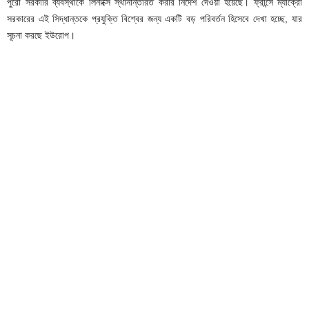
পুরো সরকারি ব্যবস্থাকে লিনাক্সে স্থানান্তরিত করার নির্দেশ দেওয়া হয়েছে। ফ্রান্সে ম্যাক্রোঁ
সরকারের এই সিদ্ধান্তকে প্রযুক্তি বিশ্বের জন্য একটি বড় পরিবর্তন হিসেবে দেখা হচ্ছে, যার
সূচনা করছে ইউরোপ।