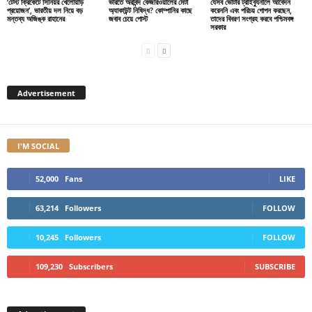
‘টেস্ট ক্রিকেটে সিনিয়র খেলোয়াড়
ভারতে অরবিন্দ কেজরিওয়ালের মেটা
যেসব ভোটার ট্রাইব্যুনালে আবেদন
প্রয়োজন’, ভারতীয় দল নিয়ে বড়
অ্যাকাউন্ট নিষিদ্ধ? কোম্পানির কাছে
করেননি এবং পরিচয় গোপন করছেন,
মন্তব্য অজিঙ্ক রাহানের
জবাব চেয়ে পোস্ট
তাদের বিবরণ সংগ্রহ করবে পশ্চিমবঙ্গ
সরকার
Advertisement
I'M SOCIAL
52,000
Fans
LIKE
63,214
Followers
FOLLOW
10,245
Followers
FOLLOW
109,230
Subscribers
SUBSCRIBE