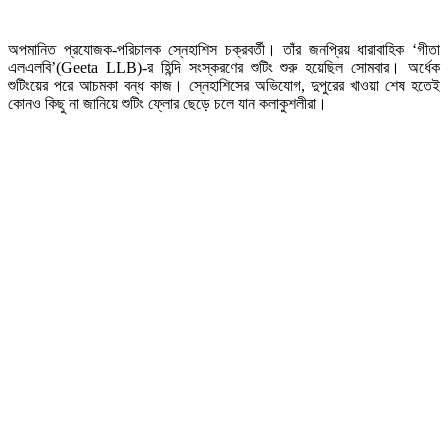
অপমানিত প্রযোজক-পরিচালক স্নেহাশিস চক্রবর্তী। তাঁর জনপ্রিয় ধারাবাহিক ‘গীতা
এলএলবি’(Geeta LLB)-র হিন্দি সংস্করণের শুটিং শুরু হয়েছিল সোমবার। অর্ধেক
শুটিংয়ের পরে আচমকা বন্ধ কাজ। স্নেহাশিসের অভিযোগ, দুপুরের খাওয়া শেষ হতেই
কোনও কিছু না জানিয়ে শুটিং ফ্লোর ছেড়ে চলে যান কলাকুশলীরা।