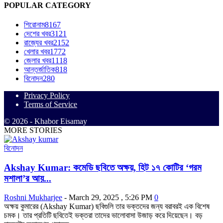
POPULAR CATEGORY
শিরোনাম
8167
দেশের খবর
3121
রাজ্যের খবর
2152
খেলার খবর
1772
জেলার খবর
1118
আন্তর্জাতিক
818
বিনোদন
280
Privacy Policy
Terms of Service
© 2026 - Khabor Eisamay
MORE STORIES
বিনোদন
Akshay Kumar: কমেডি ছবিতে অক্ষয়, হিট ১৭ কোটির ‘গরম
মশালা’র আয়...
Roshni Mukharjee
-
March 29, 2025 , 5:26 PM
0
অক্ষয় কুমারের (Akshay Kumar) ছবিগুলি তার ভক্তদের জন্য বরাবরই এক বিশেষ
চমক। তার প্রতিটি ছবিতেই ভক্তরা তাদের ভালোবাসা উজাড় করে দিয়েছেন। বড়