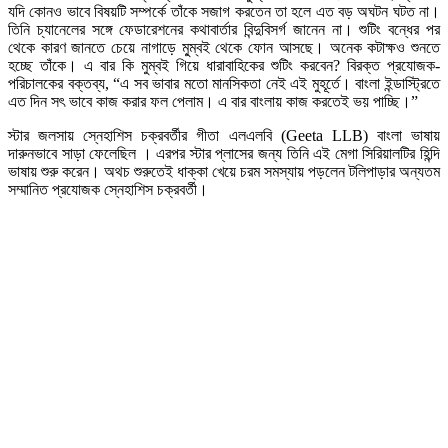
যদি কোনও ভাবে বিষয়টি সম্পর্কে তাঁকে সজাগ করতেন তা হলে এত বড় অঘটন ঘটত না।
তিনি চ্যানেলের সঙ্গে ফেডারেশনের কথাবার্তার বিন্দুবিসর্গ জানেন না। শুটিং বন্ধের পর
থেকে কারণ জানতে চেয়ে নাগাড়ে মু্ম্বই থেকে ফোন আসছে। অনেক কটাক্ষও শুনতে
হচ্ছে তাঁকে। এ বার কি মুম্বই গিয়ে ধারাবাহিকের শুটিং করবেন? বিরক্ত প্রযোজক-
পরিচালকের বক্তব্য, “এ সব ভাবার মতো মানসিকতা নেই এই মুহূর্তে। বাংলা ইন্ডাস্ট্রিতে
এত দিন সৎ ভাবে কাজ করার ফল পেলাম। এ বার বাংলায় কাজ করতেই ভয় পাচ্ছি।”
স্টার জলসায় স্নেহাশিস চক্রবর্তীর গীতা এলএলবি (Geeta LLB) বাংলা ভাষায়
দারুনভাবে সাড়া ফেলেছিল । এরপর স্টার প্লাসের জন্য তিনি এই মেগা সিরিয়ালটির হিন্দি
ভাষায় শুরু করেন। অথচ শুরুতেই ধাক্কা খেয়ে চরম সমস্যায় পড়লেন টলিপাড়ার অন্যতম
সম্মানিত প্রযোজক স্নেহাশিস চক্রবর্তী।