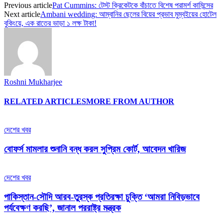
Previous article
Pat Cummins: টেস্ট ক্রিকেটকে বাঁচাতে বিশেষ পরামর্শ কামিন্সের
Next article
Ambani wedding: আম্বানির ছেলের বিয়ের প্রভাব মুম্বইয়ের হোটেল
বুকিংয়ে, এক রাতের ভাড়া ১ লক্ষ টাকা!
Roshni Mukharjee
RELATED ARTICLES
MORE FROM AUTHOR
দেশের খবর
বোফর্স মামলার শুনানি বন্ধ করল সুপ্রিম কোর্ট, আবেদন খারিজ
দেশের খবর
পাকিস্তান-সৌদি আরব-তুরস্ক প্রতিরক্ষা চুক্তি ‘আমরা নিবিড়ভাবে
পর্যবেক্ষণ করছি’, জানাল পররাষ্ট্র মন্ত্রক