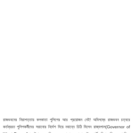
রাজভবনের নিরাপত্তায় কলকাতা পুলিশের আর প্রয়োজন নেই! অবিলম্বে রাজভবন চত্বরে
কর্তব্যরত পুলিশকর্মীদের সরানোর নির্দেশ দিয়ে নবান্নে চিঠি দিলেন রাজ্যপাল(Governor of