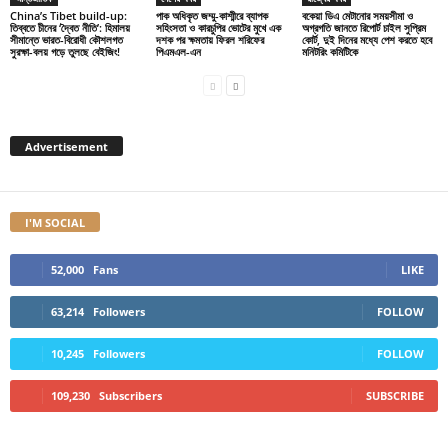
China’s Tibet build-up:
পাক অধিকৃত জম্মু-কাশ্মীরে ব্যাপক
বকেয়া ডিএ মেটানোর সময়সীমা ও
তিব্বতে চীনের ‘দ্বৈত নীতি’: হিমালয়
সহিংসতা ও কারচুপির ভোটের মুখে এক
অগ্রগতি জানতে রিপোর্ট চাইল সুপ্রিম
সীমান্তে ভারত-বিরোধী কৌশলগত
দশক পর ক্ষমতায় ফিরল শরিফের
কোর্ট, দুই দিনের মধ্যে পেশ করতে হবে
সুরক্ষা-বলয় গড়ে তুলছে বেইজিং!
পিএমএল-এন
মনিটরিং কমিটিকে
Advertisement
I'M SOCIAL
52,000
Fans
LIKE
63,214
Followers
FOLLOW
10,245
Followers
FOLLOW
109,230
Subscribers
SUBSCRIBE