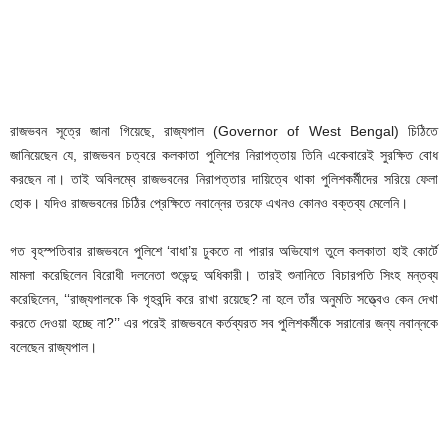
রাজভবন সূত্রে জানা গিয়েছে, রাজ্যপাল (Governor of West Bengal) চিঠিতে
জানিয়েছেন যে, রাজভবন চত্বরে কলকাতা পুলিশের নিরাপত্তায় তিনি একেবারেই সুরক্ষিত বোধ
করছেন না। তাই অবিলম্বে রাজভবনের নিরাপত্তার দায়িত্বে থাকা পুলিশকর্মীদের সরিয়ে ফেলা
হোক। যদিও রাজভবনের চিঠির প্রেক্ষিতে নবান্নের তরফে এখনও কোনও বক্তব্য মেলেনি।
গত বৃহস্পতিবার রাজভবনে পুলিশে ‘বাধা’য় ঢুকতে না পারার অভিযোগ তুলে কলকাতা হাই কোর্টে
মামলা করেছিলেন বিরোধী দলনেতা শুভেন্দু অধিকারী। তারই শুনানিতে বিচারপতি সিংহ মন্তব্য
করেছিলেন, ‘‘রাজ্যপালকে কি গৃহবন্দি করে রাখা রয়েছে? না হলে তাঁর অনুমতি সত্ত্বেও কেন দেখা
করতে দেওয়া হচ্ছে না?’’ এর পরেই রাজভবনে কর্তব্যরত সব পুলিশকর্মীকে সরানোর জন্য নবান্নকে
বলেছেন রাজ্যপাল।