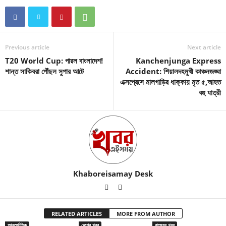
Previous article
Next article
T20 World Cup: পারল বাংলাদেশ!
Kanchenjunga Express
শান্ত সাকিবরা পৌঁছল সুপার আটে
Accident: শিয়ালদহমুখী কাঞ্চনজঙ্ঘা
এক্সপ্রেসে মালগাড়ির ধাক্কায় মৃত ৫,আহত
বহু যাত্রী
Khaboreisamay Desk
RELATED ARTICLES
MORE FROM AUTHOR
আন্তর্জাতিক
দেশের খবর
রাজ্যের খবর