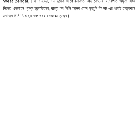
West Bengal)। ঘটনাচক্রে, দিন দুয়েক আগে কলকাতা হাই কোর্টের বিচারপতি অমৃতা সিংহ
নিজের এজলাসে প্রশ্ন তুলেছিলেন, রাজ্যপাল সিভি আনন্দ বোস গৃহবন্দি কি না! এর পরেই রাজ্যপাল
নবান্নে চিঠি দিয়েছেন বলে খবর রাজভবন সূত্রে।