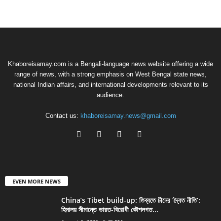
Khaboreisamay.com is a Bengali-language news website offering a wide
range of news, with a strong emphasis on West Bengal state news,
national Indian affairs, and international developments relevant to its
audience.
Contact us:
khaboreisamay.news@gmail.com
EVEN MORE NEWS
China’s Tibet build-up: তিব্বতে চীনের ‘দ্বৈত নীতি’:
হিমালয় সীমান্তে ভারত-বিরোধী কৌশলগত...