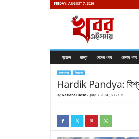
FRIDAY, AUGUST 7, 2026
K
h
a
b
o
r
e
প্রচ্ছদ
রাজ্য
দেশের খবর
জেলার খবর
i
s
a
খেলার খবর
শিরোনাম
m
Hardik Pandya: বিশ্বকাপ
a
y
By
National Desk
-
July 3, 2024 , 6:17 PM
.
c
o
m