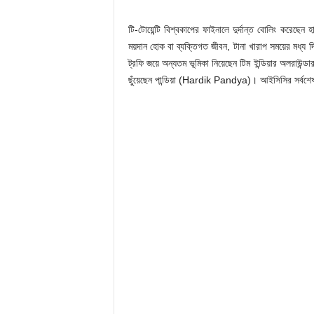
টি-টোয়েন্টি বিশ্বকাপের ফাইনালে দুর্দান্ত বোলিং করে
ময়দান হোক বা ব্যক্তিগত জীবন, টানা খারাপ সময়ের মধ্য দি
ট্রফি জয়ে অন্যতম ভূমিকা নিয়েছেন টিম ইন্ডিয়ার অলরাউন
ছুঁয়েছেন পান্ডিয়া (Hardik Pandya)। আইসিসির সর্বশেষ র‌্য