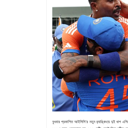
বুধবার প্রকাশিত আইসিসি’র নতুন র‍্যাঙ্কিংয়ে দুই ধাপ এগিয়