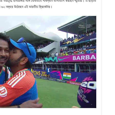
য়ানিন্দু হাসারাঙ্গার সঙ্গে যৌথভাবে শীর্ষস্থান ভাগাভাগি করছেন পান্ডিয়া। এ ছাড়াও
য়ে ৬২ নম্বরে উঠেছেন এই ভারতীয় ক্রিকেটার।