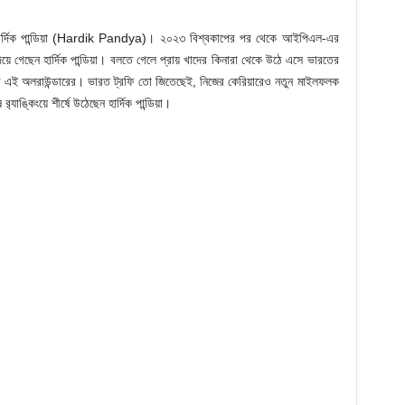
ছেন হার্দিক পান্ডিয়া (Hardik Pandya)। ২০২৩ বিশ্বকাপের পর থেকে আইপিএল-এর
য়ে গেছেন হার্দিক পান্ডিয়া। বলতে গেলে প্রায় খাদের কিনারা থেকে উঠে এসে ভারতের
্ডার এই অলরাউন্ডারের। ভারত ট্রফি তো জিতেছেই, নিজের কেরিয়ারেও নতুন মাইলফলক
াঙ্কিংয়ে শীর্ষে উঠেছেন হার্দিক পান্ডিয়া।