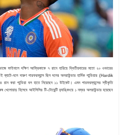
াডোজে ফাইনালে দক্ষিণ আফ্রিকাকে ৭ রানে হারিয়ে দ্বিতীয়বারের মতো ২০ ওভারের
েই ব্যাটে-বলে দারুণ পারফরম্যান্স ছিল দলের অলরাউন্ডার হার্দিক পান্ডিয়ার (Hardik
রান করা পান্ডিয়া বল হাতে নিয়েছেন ১১ উইকেট। এমন পারফরম্যান্সের স্বীকৃতি
ুষ খেলোয়াড় হিসেবে আইসিসির টি-টোয়েন্টি র‍্যাঙ্কিংয়ে ১ নম্বর অলরাউন্ডার হয়েছেন