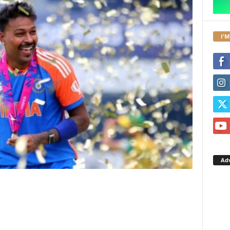
I'M
Ad