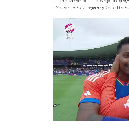
২২২। তবে এককভাবে নয়, ২২২ রেটিং পয়েন্ট নিয়ে শ্রীলঙ্কার ও
বোলিংয়ে ৬ ধাপ এগিয়ে ৫২ নম্বরে ও ব্যাটিংয়ে ২ ধাপ এগি