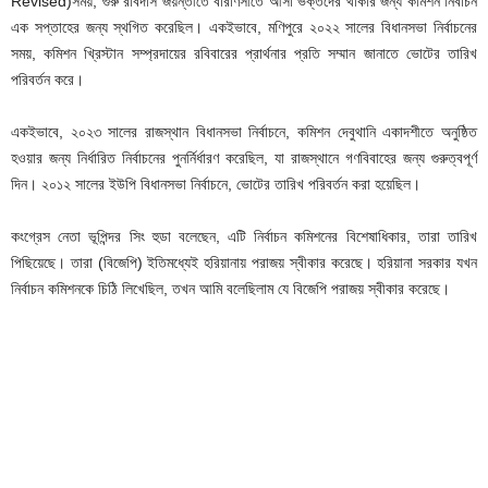
Revised)সময়, গুরু রবিদাস জয়ন্তীতে বারাণসীতে আসা ভক্তদের থাকার জন্য কমিশন নির্বাচন
এক সপ্তাহের জন্য স্থগিত করেছিল। একইভাবে, মণিপুরে ২০২২ সালের বিধানসভা নির্বাচনের
সময়, কমিশন খ্রিস্টান সম্প্রদায়ের রবিবারের প্রার্থনার প্রতি সম্মান জানাতে ভোটের তারিখ
পরিবর্তন করে।
একইভাবে, ২০২৩ সালের রাজস্থান বিধানসভা নির্বাচনে, কমিশন দেবুথানি একাদশীতে অনুষ্ঠিত
হওয়ার জন্য নির্ধারিত নির্বাচনের পুনর্নির্ধারণ করেছিল, যা রাজস্থানে গণবিবাহের জন্য গুরুত্বপূর্ণ
দিন। ২০১২ সালের ইউপি বিধানসভা নির্বাচনে, ভোটের তারিখ পরিবর্তন করা হয়েছিল।
কংগ্রেস নেতা ভূপিন্দর সিং হুডা বলেছেন, এটি নির্বাচন কমিশনের বিশেষাধিকার, তারা তারিখ
পিছিয়েছে। তারা (বিজেপি) ইতিমধ্যেই হরিয়ানায় পরাজয় স্বীকার করেছে। হরিয়ানা সরকার যখন
নির্বাচন কমিশনকে চিঠি লিখেছিল, তখন আমি বলেছিলাম যে বিজেপি পরাজয় স্বীকার করেছে।