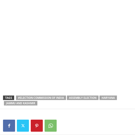
TAGS
#ELECTION COMMISSION OF INDIA
ASSEMBLY ELECTION
HARYANA
JAMMU AND KASHMIR