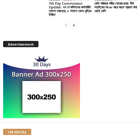
7th Pay Commission
মেসি পরিবারে গভীর শোকের ছায়া: দীর্ঘ
Update: ৭ম পে কমিশনের কার্যপরিধি
লড়াইয়ের পর ৬৮ বছর বয়সে প্রয়াত বাবা
ঘোষণা নবান্নের, ৫ শতাংশ বেতন-বৃদ্ধির
হোর্হে মেসি
ইঙ্গিত!
Advertisement
I'M SOCIAL