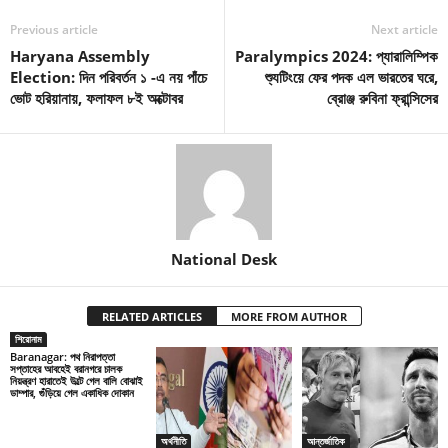
Previous article
Next article
Haryana Assembly
Paralympics 2024: প্যারালিম্পিক
Election: দিন পরিবর্তন ১ -এ নয় পাঁচে
শ্যুটিংয়ে ফের পদক এল ভারতের ঘরে,
ভোট হরিয়ানায়, ফলাফল ৮ই অক্টোবর
ব্রোঞ্জ রুবিনা ফ্রান্সিসের
National Desk
RELATED ARTICLES
MORE FROM AUTHOR
শিরোনাম
Baranagar: পথ নিরাপত্তা
সপ্তাহের আবহেই বরানগরে চালক
নিয়ন্ত্রণ হারাতেই উল্টে গেল বালি বোঝাই
ডাম্পার, গুঁড়িয়ে গেল একাধিক দোকান
অর্থনীতি
আন্তর্জাতিক