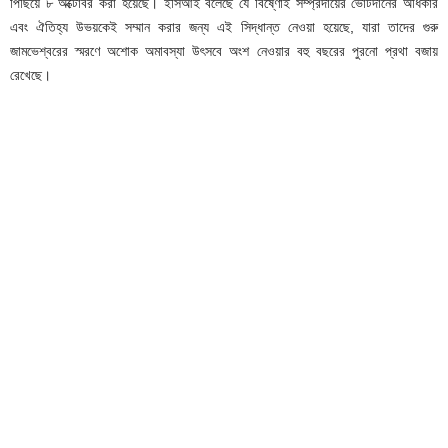
পিছিয়ে ৮ অক্টোবর করা হয়েছে। ইসিআই বলেছে যে বিষ্ণোই সম্প্রদায়ের ভোটদানের অধিকার
এবং ঐতিহ্য উভয়কেই সম্মান করার জন্য এই সিদ্ধান্ত নেওয়া হয়েছে, যারা তাদের গুরু
জামভেশ্বরের স্মরণে অশোক অমাবস্যা উৎসবে অংশ নেওয়ার বহু বছরের পুরনো প্রথা বজায়
রেখেছে।