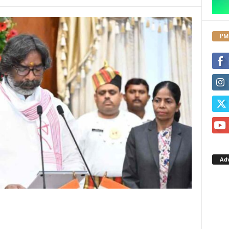
I'M
Ad