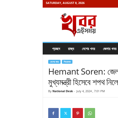
SATURDAY, AUGUST 8, 2026
K
h
a
b
o
r
e
প্রচ্ছদ
রাজ্য
দেশের খবর
জেলার খবর
i
s
a
দেশের খবর
শিরোনাম
m
Hemant Soren: জেল থে
a
মুখ্যমন্ত্রী হিসেবে শপথ নি
y
.
c
By
National Desk
-
July 4, 2024 , 7:01 PM
o
m