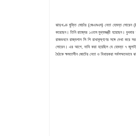
ঝাড়খণ্ড মুক্তি মোর্চার (জেএমএম) নেতা হেমন্ত সোরেন (H
করেছেন। তিনি রাজ্যের ১৩তম মুখ্যমন্ত্রী হয়েছেন। বুধবা
রাজভবনে রাজ্যপাল সি পি রাধাকৃষ্ণণের সঙ্গে দেখা করে সর
সোরেন। এর আগে, দাবি করা হয়েছিল যে হেমন্ত ৭ জুলাই 
বৈঠকে ক্ষমতাসীন জোটের নেতা ও বিধায়করা সর্বসম্মতভাবে ঝা