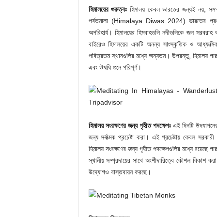
হিমালয়ের গুরুত্বঃ
হিমালয় কেবল ভারতের জন্যই নয়, সমগ্
পর্বতমালা (Himalaya Diwas 2024) ভারতের প্রধান নদীগু
অপরিহার্য। হিমালয়ের হিমবাহগুলি নদীগুলিকে জল সরবরা
বাইরেও হিমালয়ের একটি অনন্য সাংস্কৃতিক ও আধ্যাত্মিক
পবিত্রতম স্থানগুলির মধ্যে অন্যতম। উপরন্তু, হিমালয় গা
এবং ঔষধি গুনে পরিপূর্ণ।
হিমালয় সংরক্ষণের জন্য গৃহীত পদক্ষেপঃ
এই দিনটি উদযাপনের অ
জন্য সর্বাত্মক প্রচেষ্টা করা। এই প্রচেষ্টায় কেবল সরকারী
হিমালয় সংরক্ষণের জন্য গৃহীত পদক্ষেপগুলির মধ্যে রয়েছে গা
স্থানীয় সম্প্রদায়ের সাথে অংশীদারিত্বে কৌশল বিকাশ কর
উদ্যোগও বাস্তবায়ন করছে।