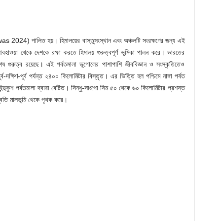
s 2024) পালিত হয়। হিমালয়ের বাস্তুসংস্থান এবং অঞ্চলটি সংরক্ষণের জন্য এই
বহাওয়া থেকে দেশকে রক্ষা করতে হিমালয় গুরুত্বপূর্ণ ভূমিকা পালন করে। ভারতের
িশেষ গুরুত্ব রয়েছে। এই পর্বতমালা ভূগোলের পাশাপাশি জীববিজ্ঞান ও সংস্কৃতিতেও
ূর্ব-দক্ষিণ-পূর্ব পর্যন্ত ২৪০০ কিলোমিটার বিস্তৃত। এর ভিত্তি হল পশ্চিমে নাঙ্গা পর্বত
ন্দুকুশ পর্বতমালা দ্বারা বেষ্টিত। সিন্ধু-সাংপো সিম ৫০ থেকে ৬০ কিলোমিটার প্রশস্ত
্বতি মালভূমি থেকে পৃথক করে।