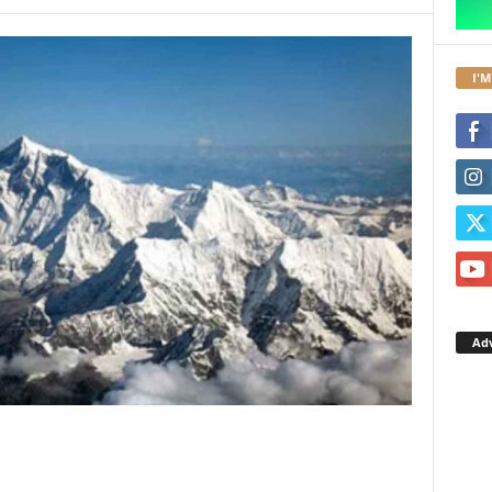
I'M
Ad