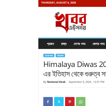
THURSDAY, AUGUST 6, 2026
K
h
a
b
o
r
e
প্রচ্ছদ
রাজ্য
দেশের খবর
জেলার খবর
i
s
a
দেশের খবর
শিরোনাম
m
Himalaya Diwas 2024:
a
এর ইতিহাস থেকে গুরুত্ব স
y
.
c
By
National Desk
-
September 9, 2024 , 12:41 PM
o
m