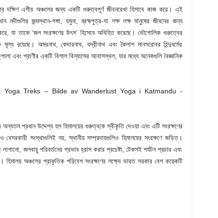
র দক্ষিণ এশীয় অঞ্চলের জন্য একটি গুরুত্বপূর্ণ জীবনরেখা হিসাবে কাজ করে। এই
লির জন্মস্থান-গঙ্গা, যমুনা, ব্রহ্মপুত্র-যা লক্ষ লক্ষ মানুষের জীবনের জন্য
হ করে, যা তাকে ‘জল সংরক্ষণের উৎস’ হিসেবে অবিহিত করেছে। ভৌগোলিক গুরুত্বের
 মূল্য রয়েছে। অমরনাথ, কেদারনাথ, বদ্রীনাথ এবং কৈলাশ মানসরোবর হিন্দুধর্মের
ছপালা এবং প্রাণীর একটি বিশাল বিন্যাসের আবাসস্থল, যার মধ্যে অনেকগুলি বৈজ্ঞানিক
ন্যতম প্রধান উদ্দেশ্য হল হিমালয়ের গুরুত্বকে স্বীকৃতি দেওয়া এবং এটি সংরক্ষণের
 ও বেসরকারী সংস্থাগুলিই নয়, স্থানীয় সম্প্রদায়গুলিও হিমালয়ের সংরক্ষণে জড়িত।
ছ লাগানো, জলবায়ু পরিবর্তনের প্রভাব হ্রাস করার প্রচেষ্টা, টেকসই পর্যটন প্রচার এবং
া। হিমালয় অঞ্চলের প্রাকৃতিক পরিবেশ সংরক্ষণের লক্ষ্যে ভারত সরকার বেশ কয়েকটি