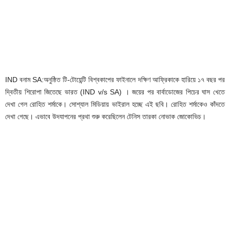
IND বনাম SA:অনুষ্ঠিত টি-টোয়েন্টি বিশ্বকাপের ফাইনালে দক্ষিণ আফ্রিকাকে হারিয়ে ১৭ বছর পর
দ্বিতীয় শিরোপা জিতেছে ভারত (IND v/s SA) । জয়ের পর বার্বাডোজের পিচের ঘাস খেতে
দেখা গেল রোহিত শর্মাকে। সোশ্যাল মিডিয়ায় ভাইরাল হচ্ছে এই ছবি। রোহিত শর্মাকেও কাঁদতে
দেখা গেছে। এভাবে উদযাপনের প্রথা শুরু করেছিলেন টেনিস তারকা নোভাক জোকোভিচ।