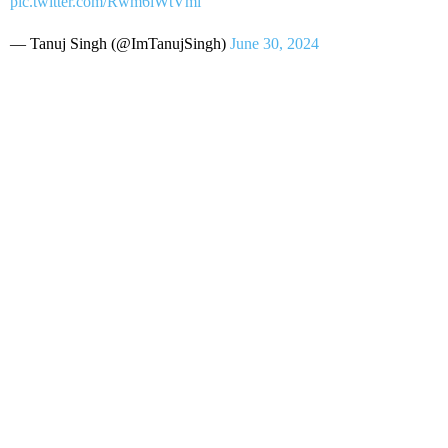
pic.twitter.com/Rwm6iWtVmi
— Tanuj Singh (@ImTanujSingh)
June 30, 2024