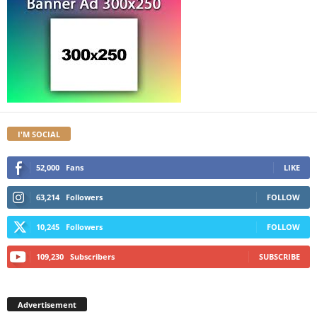
I'M SOCIAL
52,000
Fans
LIKE
63,214
Followers
FOLLOW
10,245
Followers
FOLLOW
109,230
Subscribers
SUBSCRIBE
Advertisement