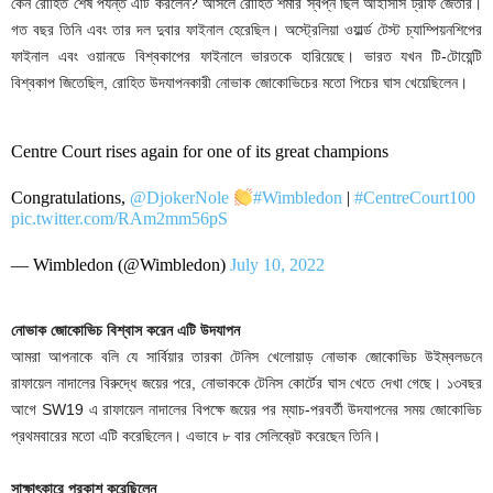
কেন রোহিত শেষ পর্যন্ত এটি করলেন? আসলে রোহিত শর্মার স্বপ্ন ছিল আইসিসি ট্রফি জেতার।
গত বছর তিনি এবং তার দল দুবার ফাইনাল হেরেছিল। অস্ট্রেলিয়া ওয়ার্ল্ড টেস্ট চ্যাম্পিয়নশিপের
ফাইনাল এবং ওয়ানডে বিশ্বকাপের ফাইনালে ভারতকে হারিয়েছে। ভারত যখন টি-টোয়েন্টি
বিশ্বকাপ জিতেছিল, রোহিত উদযাপনকারী নোভাক জোকোভিচের মতো পিচের ঘাস খেয়েছিলেন।
Centre Court rises again for one of its great champions
Congratulations,
@DjokerNole
​
#Wimbledon
|
#CentreCourt100
pic.twitter.com/RAm2mm56pS
— Wimbledon (@Wimbledon)
July 10, 2022
নোভাক জোকোভিচ বিশ্বাস করেন এটি উদযাপন
আমরা আপনাকে বলি যে সার্বিয়ার তারকা টেনিস খেলোয়াড় নোভাক জোকোভিচ উইম্বলডনে
রাফায়েল নাদালের বিরুদ্ধে জয়ের পরে, নোভাককে টেনিস কোর্টের ঘাস খেতে দেখা গেছে। ১৩বছর
আগে SW19 এ রাফায়েল নাদালের বিপক্ষে জয়ের পর ম্যাচ-পরবর্তী উদযাপনের সময় জোকোভিচ
প্রথমবারের মতো এটি করেছিলেন। এভাবে ৮ বার সেলিব্রেট করেছেন তিনি।
সাক্ষাৎকারে প্রকাশ করেছিলেন