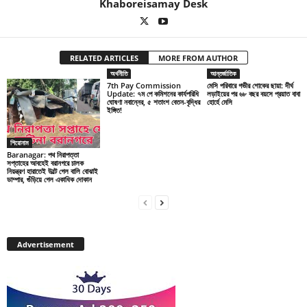
Khaboreisamay Desk
RELATED ARTICLES
MORE FROM AUTHOR
অর্থনীতি
আন্তর্জাতিক
7th Pay Commission
মেসি পরিবারে গভীর শোকের ছায়া: দীর্ঘ
Update: ৭ম পে কমিশনের কার্যপরিধি
লড়াইয়ের পর ৬৮ বছর বয়সে প্রয়াত বাবা
ঘোষণা নবান্নের, ৫ শতাংশ বেতন-বৃদ্ধির
হোর্হে মেসি
ইঙ্গিত!
শিরোনাম
Baranagar: পথ নিরাপত্তা
সপ্তাহের আবহেই বরানগরে চালক
নিয়ন্ত্রণ হারাতেই উল্টে গেল বালি বোঝাই
ডাম্পার, গুঁড়িয়ে গেল একাধিক দোকান
Advertisement