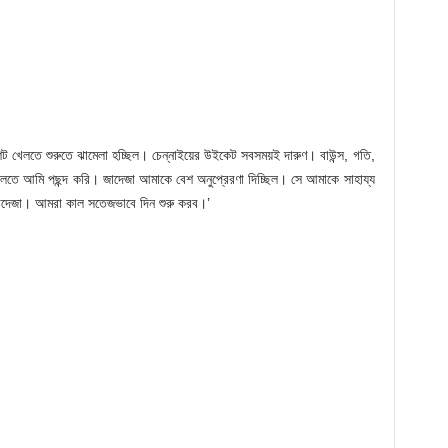
 শট খেলতে শুরুতে ঝামেলা হচ্ছিল। চেন্নাইয়ের উইকেট সবসময়ই দারুণ। বাউন্স, গতি,
তে আমি পছন্দ করি। জাদেজা আমাকে বেশ অনুপ্রেরণা দিচ্ছিল। সে আমাকে সাহায্য
াদেজা। আমরা কাল সতেজভাবে দিন শুরু করব।’