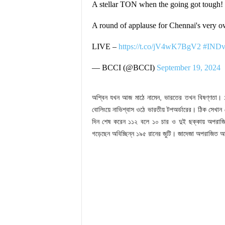
A stellar TON when the going got tough!
A round of applause for Chennai's very 
LIVE –
https://t.co/jV4wK7BgV2
#IND
— BCCI (@BCCI)
September 19, 2024
অশ্বিন যখন আজ মাঠে নামেন, ভারতের তখন বিষণ্ণতা। ১
বোলিংয়ে নাভিশ্বাস ওঠে ভারতীয় টপঅর্ডারের। ঠিক সেখান
দিন শেষ করেন ১১২ বলে ১০ চার ও দুই ছক্কায় অপরাজ
গড়েছেন অবিচ্ছিন্ন ১৯৫ রানের জুটি। জাদেজা অপরাজিত 