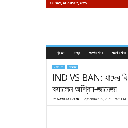
FRIDAY, AUGUST 7, 2026
K
h
a
b
o
r
e
প্রচ্ছদ
রাজ্য
দেশের খবর
জেলার খবর
i
s
a
খেলার খবর
শিরোনাম
m
IND VS BAN: খাদের কিন
a
বসালেন অশ্বিন-জাদেজা
y
.
c
By
National Desk
-
September 19, 2024 , 7:23 PM
o
m