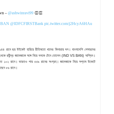
own –
@ashwinravi99
👏👏
vBAN
@IDFCFIRSTBank
pic.twitter.com/j2HcyA6HAu
৪৪ রানে ছয় উইকেট হারিয়ে রীতিমতো খাদের কিনারায় দল। বাংলাদেশি পেসারদের
 থেকে রবীন্দ্র জাদেজাকে সঙ্গে নিয়ে দলকে টেনে তোলেন (IND VS BAN) অশ্বিন।
িত ১০২ রানে। ভারতও পায় ৩৩৯ রানের সংগ্রহ। জাদেজাকে নিয়ে সপ্তম উকেটে
আছেন ৮৬ রানে।