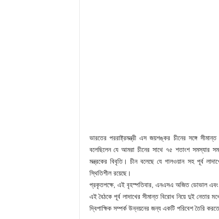
ভারতের পররাষ্ট্রমন্ত্রী এস জয়শঙ্কর চীনের সঙ্গে সীম
বলেছিলেন যে আমরা চীনের সাথে ৭৫ শতাংশ সমস্যার সমা
মন্ত্রকের বিবৃতি। চীন বলেছে যে গালওয়ান সহ পূর্ব লাদা
স্থিতিশীল রয়েছে।
প্রকৃতপক্ষে, এই বৃহস্পতিবার, এনএসএ অজিত ডোভাল এবং চীনের 
এই বৈঠকে পূর্ব লাদাখের সীমান্ত বিরোধ নিয়ে দুই নেতার ম
দ্বিপাক্ষিক সম্পর্ক উন্নয়নের জন্য একটি পরিবেশ তৈরি করত