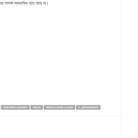
তার সম্পর্ক স্বাভাবিক হতে পারে না।
EASTERN LADAKH
INDIA
INDIA CHINA CLASH
S. JAISHANKAR