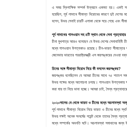
এ সময় দ্বিপাক্ষিক সম্পর্ক উন্নয়নে একমত হয়। একই সময়
হয়েছিল, পূর্ব লাদাখে সীমান্ত বিরোধের কারণে দুই দেশের 
বলেন, উভয় সেনাই চারটি এলাকা থেকে সরে গেছে এবং সীমান
পূর্ব লাদাখের গালওয়ান সহ ৪টি স্থান থেকে সেনা প্রত্যাহার
চীনা মুখপাত্র আরও বলেছেন যে উভয় দেশের সেনাবাহিনী চীন-ভ
মধ্যে গালওয়ান উপত্যকাও রয়েছে। চীন-ভারত সীমান্তের প
জেনেভায় ভারতের পররাষ্ট্রমন্ত্রী এস জয়শঙ্করের দেওয়া 
চিনের সঙ্গে সীমান্ত বিরোধ নিয়ে কী বললেন জয়শঙ্কর?
জয়শঙ্কর বলেছিলেন যে আমরা চীনের সাথে ৭৫ শতাংশ সমস্য
উভয় পক্ষের মধ্যে আলোচনা চলছে। গালওয়ান উপত্যকায় সহ
করা যায় তা নিয়ে ভাবা হচ্ছে। আমরা চাই, সৈন্য প্রত্যাহা
২০২০সালের মে থেকে ভারত ও চীনের মধ্যে অচলাবস্থা অব্য
পূর্ব লাদাখে সীমান্ত বিরোধ নিয়ে ভারত ও চীনের মধ্যে
উভয় পক্ষই অনেক সংঘর্ষের পয়েন্ট থেকে তাদের সৈন্য প্র
মধ্যে সম্পর্কের অবনতি ঘটে। অচলাবস্থা সমাধানের জন্য উভ