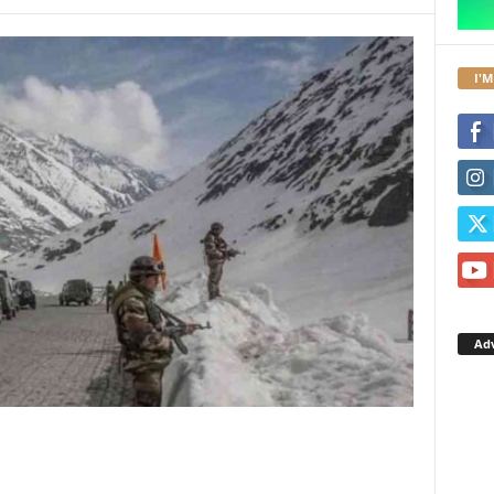
I'M
Ad