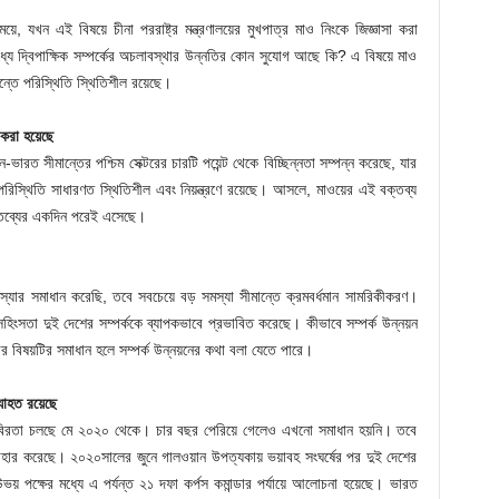
ে, যখন এই বিষয়ে চীনা পররাষ্ট্র মন্ত্রণালয়ের মুখপাত্র মাও নিংকে জিজ্ঞাসা করা
মধ্যে দ্বিপাক্ষিক সম্পর্কের অচলাবস্থার উন্নতির কোন সুযোগ আছে কি? এ বিষয়ে মাও
্তে পরিস্থিতি স্থিতিশীল রয়েছে।
 করা হয়েছে
ারত সীমান্তের পশ্চিম সেক্টরের চারটি পয়েন্ট থেকে বিচ্ছিন্নতা সম্পন্ন করেছে, যার
রিস্থিতি সাধারণত স্থিতিশীল এবং নিয়ন্ত্রণে রয়েছে। আসলে, মাওয়ের এই বক্তব্য
বক্তব্যের একদিন পরেই এসেছে।
ার সমাধান করেছি, তবে সবচেয়ে বড় সমস্যা সীমান্তে ক্রমবর্ধমান সামরিকীকরণ।
িংসতা দুই দেশের সম্পর্ককে ব্যাপকভাবে প্রভাবিত করেছে। কীভাবে সম্পর্ক উন্নয়ন
রের বিষয়টির সমাধান হলে সম্পর্ক উন্নয়নের কথা বলা যেতে পারে।
াহত রয়েছে
 স্থবিরতা চলছে মে ২০২০ থেকে। চার বছর পেরিয়ে গেলেও এখনো সমাধান হয়নি। তবে
ত্যাহার করেছে। ২০২০সালের জুনে গালওয়ান উপত্যকায় ভয়াবহ সংঘর্ষের পর দুই দেশের
য় পক্ষের মধ্যে এ পর্যন্ত ২১ দফা কর্পস কমান্ডার পর্যায়ে আলোচনা হয়েছে। ভারত