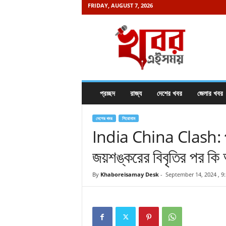
FRIDAY, AUGUST 7, 2026
K
h
a
b
o
r
e
প্রচ্ছদ
রাজ্য
দেশের খবর
জেলার খবর
i
s
a
দেশের খবর
শিরোনাম
m
India China Clash: পূর্
a
জয়শঙ্করের বিবৃতির পর কি
y
.
c
By
Khaboreisamay Desk
-
September 14, 2024 , 9
o
m