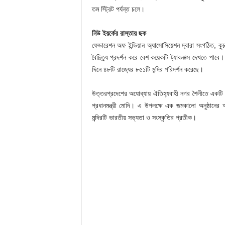
তম স্ট্রিট পর্যন্ত চলে।
নিউ ইয়র্কের রাস্তায় ছক
ফেডারেশন অফ ইন্ডিয়ান অ্যাসোসিয়েশন দ্বারা সংগঠিত, কুচক
বৈচিত্র্য প্রদর্শন করে বেশ কয়েকটি ট্যাবলাক্স দেখতে পাব
দিনে ৪৮টি রাজ্যের ৮৫১টি মন্দির পরিদর্শন করেছে।
উত্তরপ্রদেশের অযোধ্যায় ঐতিহ্যবাহী নগর শৈলীতে একটি ব
প্রধানমন্ত্রী মোদি। এ উপলক্ষে এক জমকালো অনুষ্ঠানের
মন্দিরটি ভারতীয় সভ্যতা ও সংস্কৃতির প্রতীক।