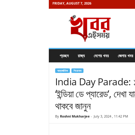
FRIDAY, AUGUST 7, 2026
K
h
a
b
o
r
e
প্রচ্ছদ
রাজ্য
দেশের খবর
জেলার খবর
i
s
a
আন্তর্জাতিক
শিরোনাম
m
India Day Parade: ১৮ আ
a
‘ইন্ডিয়া ডে প্যারেড’, দেখা
y
.
থাকবে জানুন
c
o
m
By
Roshni Mukharjee
-
July 3, 2024 , 11:42 PM