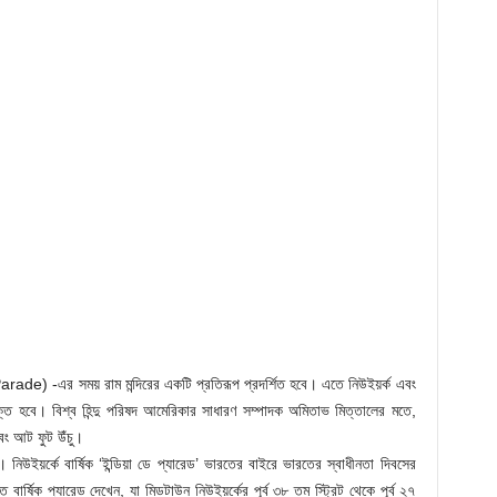
Parade) -এর সময় রাম মন্দিরের একটি প্রতিরূপ প্রদর্শিত হবে। এতে নিউইয়র্ক এবং
্ত হবে। বিশ্ব হিন্দু পরিষদ আমেরিকার সাধারণ সম্পাদক অমিতাভ মিত্তালের মতে,
এবং আট ফুট উঁচু।
 নিউইয়র্কে বার্ষিক ‘ইন্ডিয়া ডে প্যারেড’ ভারতের বাইরে ভারতের স্বাধীনতা দিবসের
র্ষিক প্যারেড দেখেন, যা মিডটাউন নিউইয়র্কের পূর্ব ৩৮ তম স্ট্রিট থেকে পূর্ব ২৭