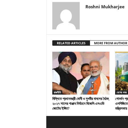
Roshni Mukharjee
RELATED ARTICLES
MORE FROM AUTHOR
রাজনীতি
দেশের খবর
দিল্লিতে প্রধানমন্ত্রী মোদী ও সুখবীর বাদলের বৈঠক,
গোবর্ধন প্
২০২৭ সালের পাঞ্জাব নির্বাচনে বিজেপি-এসএডি
এলপিজিতে 
জোটের ইঙ্গিত?
মন্ত্রিসভায