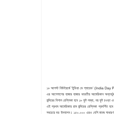
১৮ আগস্ট নিউইয়র্কে ‘ইন্ডিয়া ডে প্যারেড’ (India Day 
এর আশেপাশের হাজার হাজার ভারতীয় আমেরিকান অন্তর্ভুক
মন্দিরের বিশাল রেপ্লিকা হবে ১৮ ফুট লম্বা, নয় ফুট চওড়া 
এই প্রথম আমেরিকায় রাম মন্দিরের রেপ্লিকা প্রদর্শিত হবে।
সবচেয়ে বড় উদযাপন। ১৫০,০০০ এরও বেশি মানুষ সাধারণত বা