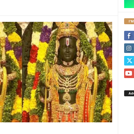
I'M
Ad