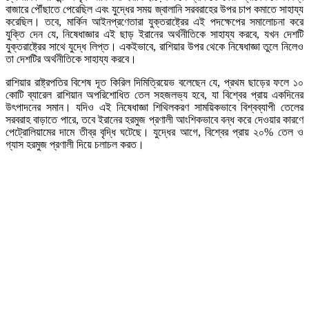
বাজারে পৌঁছাতে পেরেছিল এবং যুদ্ধের সময় জ্বালানি সরবরাহের উপর চাপ কমাতে সাহায্য
করেছিল। তবে, মার্কিন আইনপ্রণেতারা যুক্তরাষ্ট্রের এই পদক্ষেপের সমালোচনা করে
যুক্তি দেন যে, নিষেধাজ্ঞার এই ছাড় ইরানের অর্থনীতিকে সাহায্য করবে, যখন দেশটি
যুক্তরাষ্ট্রের সাথে যুদ্ধে লিপ্ত। একইভাবে, রাশিয়ার উপর থেকে নিষেধাজ্ঞা তুলে নিলেও
তা দেশটির অর্থনীতিকে সাহায্য করবে।
রাশিয়ার রাষ্ট্রপতির বিশেষ দূত কিরিল দিমিত্রিয়েভ বলেছেন যে, প্রথম ছাড়ের ফলে ১০
কোটি ব্যারেল রাশিয়ান অপরিশোধিত তেল সহজলভ্য হবে, যা বিশ্বের প্রায় একদিনের
উৎপাদনের সমান। যদিও এই নিষেধাজ্ঞা শিথিলকরণ সাময়িকভাবে বিশ্বব্যাপী তেলের
সরবরাহ বাড়াতে পারে, তবে ইরানের হরমুজ প্রণালী আংশিকভাবে বন্ধ করে দেওয়ার কারণে
পেট্রোলিয়ামের দামে তীব্র বৃদ্ধি ঘটেছে। যুদ্ধের আগে, বিশ্বের প্রায় ২০% তেল ও
গ্যাস হরমুজ প্রণালী দিয়ে চলাচল করত।