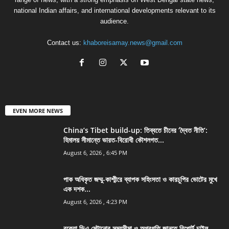
national Indian affairs, and international developments relevant to its
audience.
Contact us:
khaboreisamay.news@gmail.com
EVEN MORE NEWS
China’s Tibet build-up: তিব্বতে চীনের ‘দ্বৈত নীতি’:
হিমালয় সীমান্তে ভারত-বিরোধী কৌশলগত...
August 6, 2026 , 6:45 PM
পাক অধিকৃত জম্মু-কাশ্মীরে ব্যাপক সহিংসতা ও কারচুপির ভোটের মুখে
এক দশক...
August 6, 2026 , 4:23 PM
বকেয়া ডিএ মেটানোর সময়সীমা ও অগ্রগতি জানতে রিপোর্ট চাইল