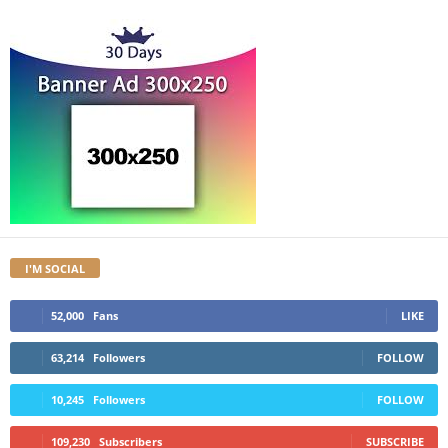
I'M SOCIAL
52,000
Fans
LIKE
63,214
Followers
FOLLOW
10,245
Followers
FOLLOW
109,230
Subscribers
SUBSCRIBE