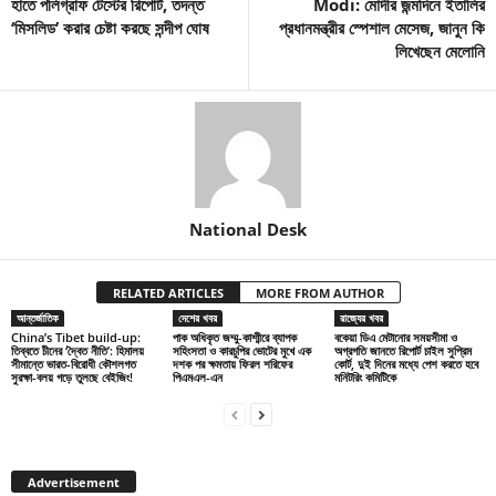
হাতে পলিগ্রাফ টেস্টের রিপোর্ট, তদন্ত
Modi: মোদীর জন্মদিনে ইতালির
‘মিসলিড’ করার চেষ্টা করছে সন্দীপ ঘোষ
প্রধানমন্ত্রীর স্পেশাল মেসেজ, জানুন কি
লিখেছেন মেলোনি
National Desk
RELATED ARTICLES
MORE FROM AUTHOR
আন্তর্জাতিক
দেশের খবর
রাজ্যের খবর
China’s Tibet build-up:
পাক অধিকৃত জম্মু-কাশ্মীরে ব্যাপক
বকেয়া ডিএ মেটানোর সময়সীমা ও
তিব্বতে চীনের ‘দ্বৈত নীতি’: হিমালয়
সহিংসতা ও কারচুপির ভোটের মুখে এক
অগ্রগতি জানতে রিপোর্ট চাইল সুপ্রিম
সীমান্তে ভারত-বিরোধী কৌশলগত
দশক পর ক্ষমতায় ফিরল শরিফের
কোর্ট, দুই দিনের মধ্যে পেশ করতে হবে
সুরক্ষা-বলয় গড়ে তুলছে বেইজিং!
পিএমএল-এন
মনিটরিং কমিটিকে
Advertisement