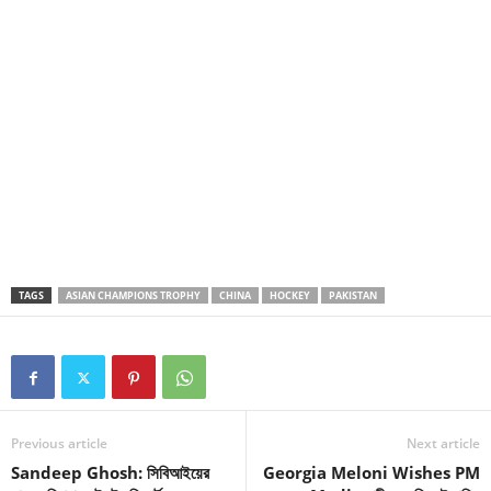
TAGS
ASIAN CHAMPIONS TROPHY
CHINA
HOCKEY
PAKISTAN
Previous article
Next article
Sandeep Ghosh: সিবিআইয়ের
Georgia Meloni Wishes PM