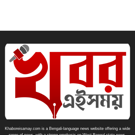
Khaboreisamay.com is a Bengali-language news website offering a wide
range of news, with a strong emphasis on West Bengal state news,