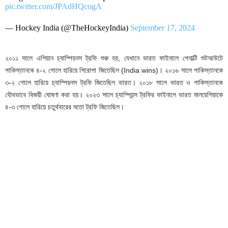
pic.twitter.com/JPAdHQcogA
— Hockey India (@TheHockeyIndia)
September 17, 2024
২০১১ সালে এশিয়ান চ্যাম্পিয়নস ট্রফি শুরু হয়, যেখানে ভারত ফাইনালে পেনাল্টি শুটআউটে
পাকিস্তানকে ৪-২ গোলে হারিয়ে শিরোপা জিতেছিল (India wins)। ২০১৬ সালে পাকিস্তানকে
৩-২ গোলে হারিয়ে চ্যাম্পিয়নস ট্রফি জিতেছিল ভারত। ২০১৮ সালে ভারত ও পাকিস্তানকে
যৌথভাবে বিজয়ী ঘোষণা করা হয়। ২০২৩ সালে চ্যাম্পিয়ন্স ট্রফির ফাইনালে ভারত মালয়েশিয়াকে
৪-৩ গোলে হারিয়ে চতুর্থবারের মতো ট্রফি জিতেছিল।