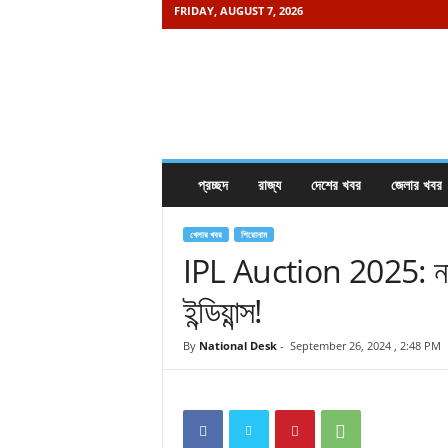
FRIDAY, AUGUST 7, 2026
K
h
a
b
o
r
e
প্রচ্ছদ
রাজ্য
দেশের খবর
জেলার খবর
i
s
a
খেলার খবর
শিরোনাম
m
IPL Auction 2025: নতুন 
a
ইন্ডিয়ান্স!
y
.
c
By
National Desk
-
September 26, 2024 , 2:48 PM
o
m