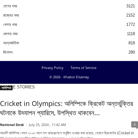
দেশের খবর
3121
রাজ্যের খবর
2152
খেলার খবর
1772
জেলার খবর
1118
আন্তর্জাতিক
818
বিনোদন
280
Privacy Policy
Terms of Service
© 2026 - Khabor Eisamay
MORE STORIES
অলিম্পিক
Cricket in Olympics: অলিম্পিকে ক্রিকেট অন্তর্ভুক্তির
ঘটনাকে উদযাপন প্যারিসে, উপস্থিত থাকবেন...
0
National Desk
-
July 25, 2024 , 11:42 AM
পরবর্তী অলিম্পিক গেমস ২০২৮ সালে লস অ্যাঞ্জেলেসে অনুষ্ঠিত হওয়ার কথা রয়েছে, যেখানে ক্রিকেটের (Cricket in