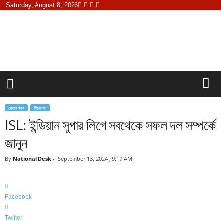
Saturday, August 8, 2026
K
h
a
b
o
r
e
i
s
খেলার খবর
শিরোনাম
a
ISL: ইন্ডিয়ান সুপার লিগে সবথেকে সফল দল সম্পর্কে
m
a
জানুন
y
.
By
National Desk
-
September 13, 2024 , 9:17 AM
c
o
m
Facebook
Twitter