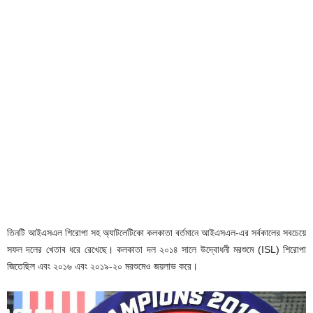
তিনটি আইএসএল শিরোপা সহ অ্যাটলেটিকো কলকাতা বর্তমানে আইএসএল-এর সর্বকালের সবচেয়ে
সফল দলের খেতাব ধরে রেখেছে। কলকাতা দল ২০১৪ সালে উদ্বোধনী মরশুমে (ISL) শিরোপা
জিতেছিল এবং ২০১৬ এবং ২০১৯-২০ মরশুমেও জয়লাভ করে।