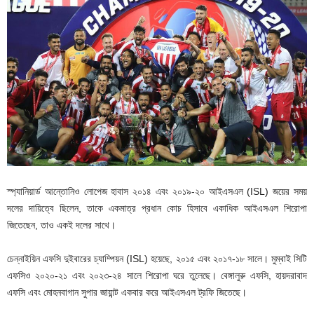
স্প্যানিয়ার্ড আন্তোনিও লোপেজ হাবাস ২০১৪ এবং ২০১৯-২০ আইএসএল (ISL) জয়ের সময়
দলের দায়িত্বে ছিলেন, তাকে একমাত্র প্রধান কোচ হিসাবে একাধিক আইএসএল শিরোপা
জিতেছেন, তাও একই দলের সাথে।
চেন্নাইয়িন এফসি দুইবারের চ্যাম্পিয়ন (ISL) হয়েছে, ২০১৫ এবং ২০১৭-১৮ সালে। মুম্বাই সিটি
এফসিও ২০২০-২১ এবং ২০২৩-২৪ সালে শিরোপা ঘরে তুলেছে। বেঙ্গালুরু এফসি, হায়দরাবাদ
এফসি এবং মোহনবাগান সুপার জায়ান্ট একবার করে আইএসএল ট্রফি জিতেছে।