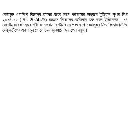
বেঙ্গালুরু এফসি’র বিরুদ্ধে তাদের ঘরের মাঠে পরাজয়ের মাধ্যমে ইন্ডিয়ান সুপার লিগ
২০২৪-২৫ (ISL 2024-25) মরশুমে নিজেদের অভিযান শুরু করল ইস্টবেঙ্গল। ১৪
সেপ্টেম্বর বেঙ্গালুরুর শ্রী কান্তিরাভা স্টেডিয়ামে প্রথমার্ধে বেঙ্গালুরুর মিড ফিল্ডার ভিনিথ
ভেঙ্কটেশের একমাত্র গোলে ১-০ ব্যবধানে জয় পেল ব্লুজ।