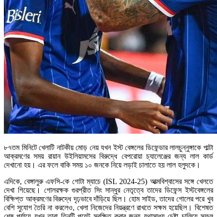
৮৭তম মিনিটে খেলাটি নাটকীয় মোড় নেয় যখন ইস্ট বেঙ্গলের ডিফেন্ডার লালচুন্নুঙ্গাকে পাল্টা
আক্রমণের সময় রায়ান উইলিয়ামসের বিরুদ্ধে বেপরোয়া চ্যালেঞ্জের জন্য লাল কার্ড
দেখানো হয়। এর ফলে বাকি সময় ১০ জনকে নিয়ে লড়াই চালাতে হয় লাল হলুদকে।
এদিকে, বেঙ্গালুরু এফসি-কে গোটা ম্যাচে (ISL 2024-25) আত্মবিশ্বাসের সঙ্গে খেলতে
দেখা গিয়েছে। গোলরক্ষক গুরপ্রীত সিং সান্ধুর নেতৃত্বে তাদের ডিফেন্স ইস্টবেঙ্গলের
বিক্ষিপ্ত আক্রমণের বিরুদ্ধে দৃঢ়ভাবে দাঁড়িয়ে ছিল। হোম সাইড, তাদের গোলের পরে খুব
বেশি সুযোগ তৈরি না করলেও, খেলা নিজেদের নিয়ন্ত্রণে রাখতে সক্ষম হয়েছিল। বিশেষত
শেষ পর্যায়ে যখন তারা তিনটি পয়েন্ট সুরক্ষিত করার জন্য যথাসাধ্য চেষ্টা চালিয়ে সফল