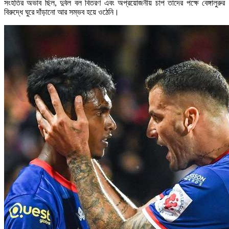
সংহতির অভাব ছিল, দুর্বল বল বিতরণ এবং অপ্রয়োজনীয় চাপ তাদের পক্ষে বেঙ্গালুরুর
বিরুদ্ধে ঘুরে দাঁড়ানো আর সম্ভব হয়ে ওঠেনি।