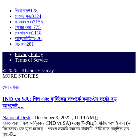
শিরোনাম
8178
দেশের খবর
3124
রাজ্যের খবর
2155
খেলার খবর
1775
জেলার খবর
1118
আন্তর্জাতিক
820
বিনোদন
281
Privacy Policy
Terms of Service
© 2026 - Khabor Eisamay
MORE STORIES
খেলার খবর
IND vs SA: গিল এবং হার্দিকের সম্পর্কে ক্যাপ্টেন সূর্যের বড়
আপডেট,...
National Desk
-
December 9, 2025 , 11:19 AM
0
ভারত এবং দক্ষিণ আফ্রিকার (IND vs SA) মধ্যে টি-টোয়েন্টি সিরিজ আগামীকাল (৯
ডিসেম্বর) শুরু হতে চলেছে। প্রথম ম্যাচটি কটকের বারাবাটি স্টেডিয়ামে অনুষ্ঠিত হবে।
ম্যাচটি...