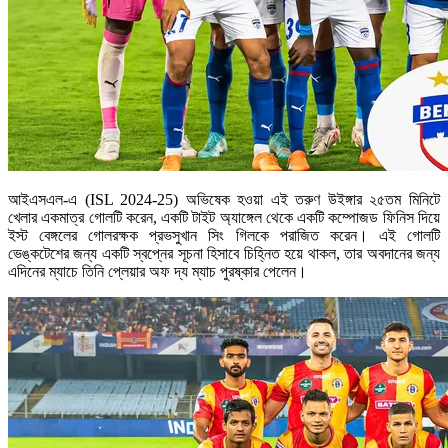
আইএসএল-এ (ISL 2024-25) অভিষেক হওয়া এই তরুণ উইঙ্গার ২৫তম মিনিটে
খেলার একমাত্র গোলটি করেন, একটি টাইট অ্যাঙ্গেল থেকে একটি কম্পোজড ফিনিস দিয়ে
ইস্ট বেঙ্গলের গোলরক্ষক প্রভসুখান সিং গিলকে পরাজিত করেন। এই গোলটি
ভেঙ্কটেশের জন্য একটি স্বপ্নের সূচনা হিসাবে চিহ্নিত হয়ে থাকল, তার অবদানের জন্য
এদিনের ম্যাচে তিনি প্লেয়ার অফ দ্য ম্যাচ পুরষ্কার পেলেন।