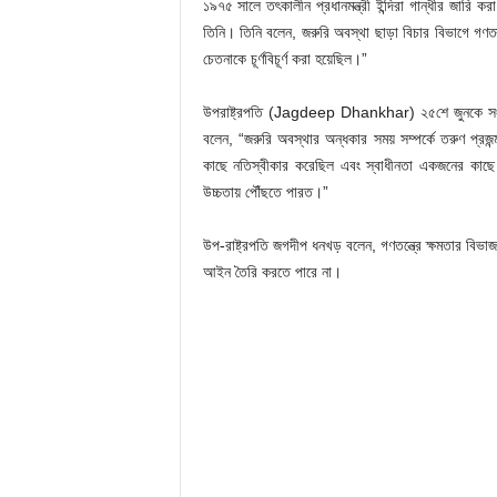
১৯৭৫ সালে তৎকালীন প্রধানমন্ত্রী ইন্দিরা গান্ধীর জারি 
তিনি। তিনি বলেন, জরুরি অবস্থা ছাড়া বিচার বিভাগে গণতন
চেতনাকে চূর্ণবিচূর্ণ করা হয়েছিল।”
উপরাষ্ট্রপতি (Jagdeep Dhankhar) ২৫শে জুনকে সংবি
বলেন, “জরুরি অবস্থার অন্ধকার সময় সম্পর্কে তরুণ প্রজন্
কাছে নতিস্বীকার করেছিল এবং স্বাধীনতা একজনের কাছে
উচ্চতায় পৌঁছতে পারত।”
উপ-রাষ্ট্রপতি জগদীপ ধনখড় বলেন, গণতন্ত্রে ক্ষমতার বিভ
আইন তৈরি করতে পারে না।