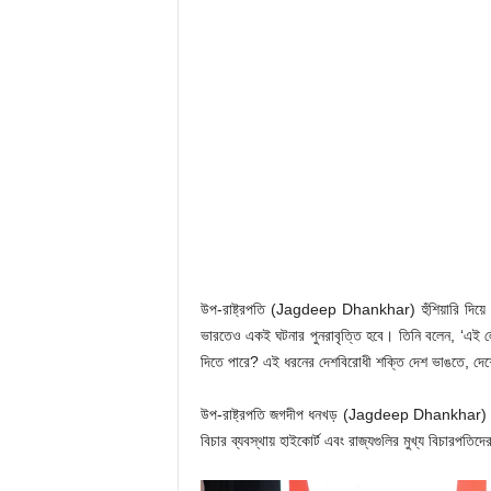
উপ-রাষ্ট্রপতি (Jagdeep Dhankhar) হুঁশিয়ারি দিয়ে ব
ভারতেও একই ঘটনার পুনরাবৃত্তি হবে। তিনি বলেন, ‘এই লোক
দিতে পারে? এই ধরনের দেশবিরোধী শক্তি দেশ ভাঙতে, দেশে
উপ-রাষ্ট্রপতি জগদীপ ধনখড় (Jagdeep Dhankhar) বলেন,
বিচার ব্যবস্থায় হাইকোর্ট এবং রাজ্যগুলির মুখ্য বিচারপতিদের 