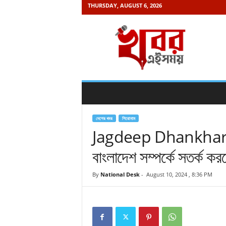
THURSDAY, AUGUST 6, 2026
K
h
a
b
o
r
e
i
s
a
দেশের খবর
শিরোনাম
m
Jagdeep Dhankhar: “ক
a
বাংলাদেশ সম্পর্কে সতর্ক কর
y
.
c
By
National Desk
-
August 10, 2024 , 8:36 PM
o
m