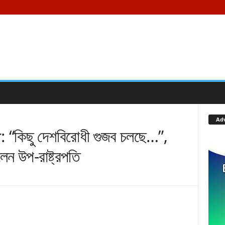
Ad
িছু দেশবিরোধী গুজব চলছে…”,
লেন উপ-রাষ্ট্রপতি