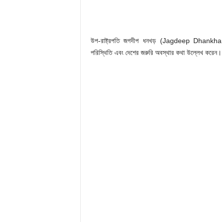
উপ-রাষ্ট্রপতি জগদীপ ধনখড় (Jagdeep Dhankhar) শনি
পরিস্থিতি এবং দেশের জরুরি অবস্থার কথা উল্লেখ করেন। এ