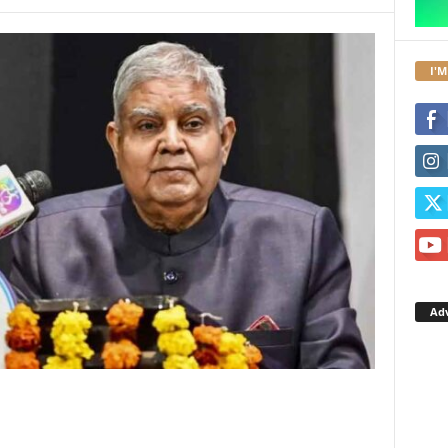
I'M
Ad