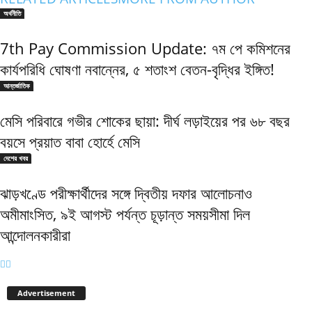
অর্থনীতি
7th Pay Commission Update: ৭ম পে কমিশনের
কার্যপরিধি ঘোষণা নবান্নের, ৫ শতাংশ বেতন-বৃদ্ধির ইঙ্গিত!
আন্তর্জাতিক
মেসি পরিবারে গভীর শোকের ছায়া: দীর্ঘ লড়াইয়ের পর ৬৮ বছর
বয়সে প্রয়াত বাবা হোর্হে মেসি
দেশের খবর
ঝাড়খণ্ডে পরীক্ষার্থীদের সঙ্গে দ্বিতীয় দফার আলোচনাও
অমীমাংসিত, ৯ই আগস্ট পর্যন্ত চূড়ান্ত সময়সীমা দিল
আন্দোলনকারীরা
Advertisement