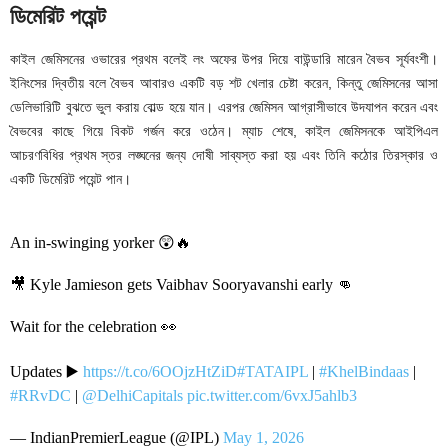
ডিমেরিট পয়েন্ট
কাইল জেমিসনের ওভারের প্রথম বলেই লং অফের উপর দিয়ে বাউন্ডারি মারেন বৈভব সূর্যবংশী।
ইনিংসের দ্বিতীয় বলে বৈভব আবারও একটি বড় শট খেলার চেষ্টা করেন, কিন্তু জেমিসনের আসা
ডেলিভারিটি বুঝতে ভুল করায় বোল্ড হয়ে যান। এরপর জেমিসন আগ্রাসীভাবে উদযাপন করেন এবং
বৈভবের কাছে গিয়ে বিকট গর্জন করে ওঠেন। ম্যাচ শেষে, কাইল জেমিসনকে আইপিএল
আচরণবিধির প্রথম স্তর লঙ্ঘনের জন্য দোষী সাব্যস্ত করা হয় এবং তিনি কঠোর তিরস্কার ও
একটি ডিমেরিট পয়েন্ট পান।
An in-swinging yorker 😲🔥
🎥 Kyle Jamieson gets Vaibhav Sooryavanshi early 👊
Wait for the celebration 👀
Updates ▶️
https://t.co/6OOjzHtZiD
#TATAIPL
|
#KhelBindaas
|
#RRvDC
|
@DelhiCapitals
pic.twitter.com/6vxJ5ahlb3
— IndianPremierLeague (@IPL)
May 1, 2026