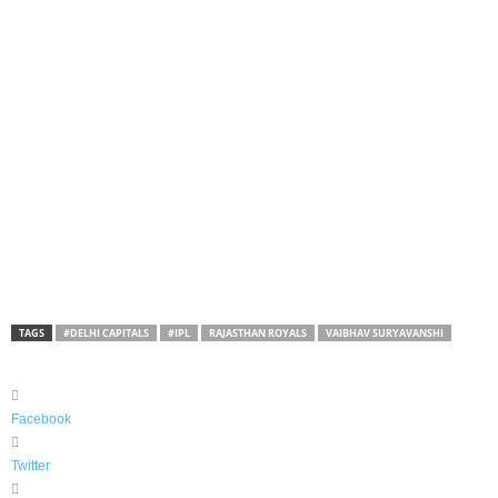
TAGS
#DELHI CAPITALS
#IPL
RAJASTHAN ROYALS
VAIBHAV SURYAVANSHI
Facebook
Twitter