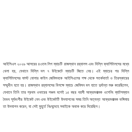
আইপিএল ২০২৬ আসরের ৪৩তম লিগ ম্যাচটি রাজস্থান রয়্যালস এবং দিল্লি ক্যাপিটালসের মধ্যে
খেলা হয়, যেখানে দিল্লি দল ৭ উইকেটে ম্যাচটি জিতে নেয়। এই ম্যাচের পর দিল্লি
ক্যাপিটালসের ফাস্ট বোলার কাইল জেমিসনকে আইপিএলের পক্ষ থেকে সতর্কবার্তা ও তিরস্কারের
সম্মুখীন হতে হয়। রাজস্থান রয়্যালসের বিপক্ষে ম্যাচে জেমিসন বল হাতে দুর্দান্ত শুরু করেছিলেন,
যেখানে তিনি তার প্রথম ওভারের পঞ্চম বলেই ১৫ বছর বয়সী আক্রমণাত্মক ওপেনিং ব্যাটসম্যান
বৈভব সূর্যবংশীর উইকেট নেন এবং উইকেটটি উদযাপনের সময় তিনি অত্যন্ত আক্রমণাত্মক ভঙ্গিমায়
তা উদযাপন করেন, যা সেই মুহূর্তে নিঃসন্দেহে সবাইকে অবাক করে দিয়েছিল।