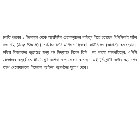
চলতি বছরের ১ ডিসেম্বর থেকে আইসিসির চেয়ারম্যানের দায়িত্ব নিতে চলেছেন বিসিসিআই সচিব
জয় শাহ (Jay Shah)। বর্তমানে তিনি এশিয়ান ক্রিকেট কাউন্সিলের (এসিসি) চেয়ারম্যান।
মহিলা ক্রিকেটের প্রচারের জন্য বড় সিদ্ধান্ত নিলেন তিনি। জয় শাহের সভাপতিত্বে, এসিসি
মহিলাদের অনূর্ধ্ব-১৯ টি-টোয়েন্টি এশিয়া কাপ ঘোষণা করেছে। এই টুর্নামেন্টটি এশীয় মহাদেশের
তরুণ খেলোয়াড়দের নিজেদের প্রতিভা প্রদর্শনের সুযোগ দেবে।