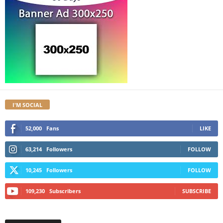
I'M SOCIAL
52,000
Fans
LIKE
63,214
Followers
FOLLOW
10,245
Followers
FOLLOW
109,230
Subscribers
SUBSCRIBE