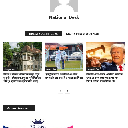
National Desk
RELATED ARTICLES
MORE FROM AUTHOR
রাজ্যের খবর
খেলার খবর
আন্তর্জাতিক
কালিম্পং ভ্রমণে পর্যটকদের জন্য নতুন
প্রস্তুতি ম্যাচে বাংলাদেশ ৫৪ রানে
রাশিয়ার তেল কেনার খেসারত! ভারতের
আকর্ষণ, রবীন্দ্রনাথ ঠাকুরের স্মৃতিবিজড়িত
অলআউট হয়ে শোচনীয় পরাজয়ের শিকার
ওপর ১০০% শুল্ক আরোপের পথে
গৌরীপুর হাউসের সংস্কার কাজ চলছে
ট্রাম্প, মার্কিন সিনেটে বিল পাস
Advertisement