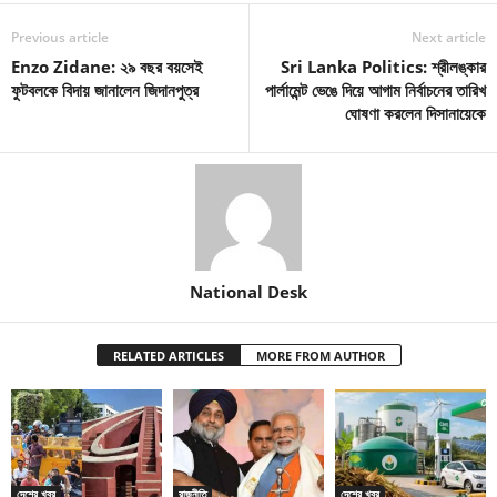
Previous article
Next article
Enzo Zidane: ২৯ বছর বয়সেই
Sri Lanka Politics: শ্রীলঙ্কার
ফুটবলকে বিদায় জানালেন জিদানপুত্র
পার্লামেন্ট ভেঙে দিয়ে আগাম নির্বাচনের তারিখ
ঘোষণা করলেন দিসানায়েকে
National Desk
RELATED ARTICLES
MORE FROM AUTHOR
দেশের খবর
রাজনীতি
দেশের খবর