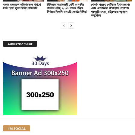
যন্তর মন্তরকে প্রতিবাদস্থল বানানো
দিল্লিতে প্রধানমন্ত্রী মোদী ও সুখবীর
গোবর্ধন প্রকল্প: পেট্রোলে ইথানলের পর
নিয়ে প্রশ্ন তুলল দিল্লি হাইকোর্ট!
বাদলের বৈঠক, ২০২৭ সালের পাঞ্জাব
এবার এলপিজিতে বায়োগ্যাস মেশানোর
নির্বাচনে বিজেপি-এসএডি জোটের ইঙ্গিত?
প্রস্তুতি চলছে, মন্ত্রিসভায় প্রস্তাব
অনুমোদন
Advertisement
I'M SOCIAL