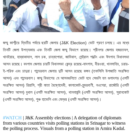
জম্মু কাশ্মীরে দ্বিতীয় পর্যায়ে ছয়টি জেলায় (J&K Election) ভোট গ্রহণ চলছে। এর মধ্যে
তিনটি জেলা উপত্যকায় এবং তিনটি জেলা জম্মু বিভাগে রয়েছে। শ্রীনগর জেলায় হজরতবল,
খানইয়ার, হাব্বাকাদাল, লাল চক, চান্নাপোরা, জাদিবাল, সেন্ট্রাল শাল্টেং এবং ঈদগাহ বিধানসভা
আসন রয়েছে। বদগাম জেলায় চারটি বিধানসভা কেন্দ্র রয়েছে-বাদগাম, বীরওয়া, খানসাহিব, চরার-
ই-শরিফ এবং চাদুরা। গান্দেরবাল জেলায় দুটি আসন রয়েছে কঙ্গন (তফসিলি উপজাতি সংরক্ষিত
আসন) এবং গান্দেরবাল। জম্মু বিভাগের যে আসনগুলিতে ভোট হবে সেগুলি হল গুলাবগড় (এসটি
সংরক্ষিত আসন) রিয়াসি, শ্রী মাতা বৈষ্ণোদেবী, কালাকোট-সুন্দরবাণী, নওশেরা, রাজৌরি (এসটি
সংরক্ষিত আসন) বুধাল (এসটি সংরক্ষিত আসন), থাননামন্দি (এসটি সংরক্ষিত আসন), সুরানকোট
(এসটি সংরক্ষিত আসন), পুঞ্চ হাভেলি এবং মেন্ধর (এসটি সংরক্ষিত আসন)।
#WATCH
| J&K Assembly elections | A delegation of diplomats
from various countries visits polling stations in Srinagar to witness
the polling process. Visuals from a polling station in Amira Kadal.