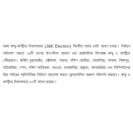
আজ জম্মু-কাশ্মীরে বিধানসভার (J&K Election) দ্বিতীয় দফার ভোট গ্রহণ চলছে। নির্বাচন
পর্যবেক্ষণ করতে ১৬টি দেশের উপ-মিশন প্রধান এবং রাজনৈতিক বিশেষজ্ঞ জম্মু ও কাশ্মীরে
পৌঁছেছেন। মার্কিন যুক্তরাষ্ট্র, মেক্সিকো, গায়ানা, দক্ষিণ কোরিয়া, সোমালিয়া, পানামা, সিঙ্গাপুর,
নাইজেরিয়া, স্পেন, দক্ষিণ আফ্রিকা, নরওয়ে, তানজানিয়া, রুয়ান্ডা, আলজেরিয়া এবং ফিলিপাইনের
উচ্চ পর্যায়ের প্রতিনিধিরা নির্বাচন প্রত্যক্ষ করতে কেন্দ্রশাসিত অঞ্চলে পরিদর্শন করছেন। জম্মু ও
কাশ্মীরে বিধানসভার ৯০টি আসন রয়েছে।