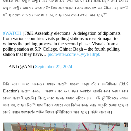
লোকেরা যখন জম্মু ও কাশ্মীর নিয়ে মন্তব্য করে, তখন ভারত সরকার একটি বিবৃতি জারি করে যে
জম্মু ও কাশ্মীর আমাদের অভ্যন্তরীণ বিষয় এবং অন্যদের এতে হস্তক্ষেপ করা উচিত নয়। আপনি
যদি হস্তক্ষেপ বা তাদের মন্তব্য না চান, তাহলে কেন তাদের এখানে আনা হচ্ছে?”
#WATCH
| J&K Assembly elections | A delegation of diplomats
from various countries visits polling stations across Srinagar to
witness the polling process in the second phase. Visuals from a
polling station at S.P. College, Chinar Bagh – the fourth polling
station that they have…
pic.twitter.com/7QvyEHtrp0
— ANI (@ANI)
September 25, 2024
তিনি বলেন, ভারত সরকারের সমস্ত প্রচেষ্টা সত্ত্বেও মানুষ তাঁদের ভোটাধিকার (J&K
Election) প্রয়োগ করছেন। অন্যথায় গত ৬-৭ বছরে জনগণকে হয়রানি করার জন্য সরকার
কোনও প্রয়াসই ছাড়েনি। কিন্তু ভারত সরকার সমস্ত কৃতিত্ব চায়। যদি কূটনীতিকদের এখানে
আনা যায়, তাহলে বিদেশি সাংবাদিকদের এখানে এসে নির্বাচন কভার করার অনুমতি দেওয়া হচ্ছে না
কেন? এখানে পথপ্রদর্শক পর্যটক হিসেবে কূটনীতিকদের আনা হচ্ছে। এইটা ভালো না।