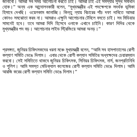
জানাবো। আমরা সব সময় আলোচনা করতে চাই। আমরা চাই এই সমস্যার সুস্থ সমাধান
হোক।” অন্য এক আন্দোলনকারী বলেন, “মুখ্যমন্ত্রীর এই পদক্ষেপকে সদর্থক ভূমিকা
হিসাবে দেখছি। ওয়েলকাম জানাচ্ছি। কিন্তু ন্যায় বিচারের পাঁচ দফা দাবিতে আমরা
কোনও সমঝোতা করব না। আমরাও এক্ষুনি আলোচনার টেবিলে বসতে চাই। সব মিডিয়ার
সামনেই হবে। তবে আমরা দিদি হিসেবে ওনাকে এখানে চাইনি। কারণ দিদির থেকে
মুখ্যমন্ত্রীর পদ বড়। আলোচনার লাইভ স্ট্রিমিংয়ে আমরা অনড়।”
প্রসঙ্গত, জুনিয়র চিকিৎসকদের ধরনা মঞ্চে মুখ্যমন্ত্রী বলেন, “আমি সব হাসপাতালের রোগী
কল্যাণ সমিতি ভেঙে দিলাম। এবার থেকে রোগী কল্যান সমিতির অধ্যক্ষদের চেয়ারম্যান
করবো। সেই সমিতিতে থাকবে জুনিয়র চিকিৎসক, সিনিয়র চিকিৎসক, নার্স, জনপ্রতিনিধি
ও পুলিশ। আমি সমস্ত মেডিক্যাল কলেজের রোগী কল্যান সমিতি ভেঙে দিলাম। আমি
আরজি করের রোগী কল্যান সমিতি ভেঙে দিলাম।”