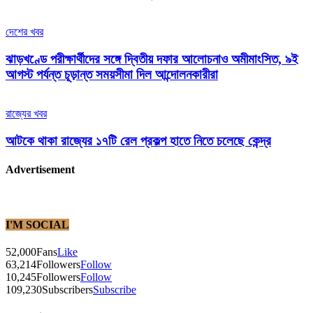
দেশের খবর
ঝাড়খণ্ডে পরীক্ষার্থীদের সঙ্গে দ্বিতীয় দফার আলোচনাও অমীমাংসিত, ৯ই
আগস্ট পর্যন্ত চূড়ান্ত সময়সীমা দিল আন্দোলনকারীরা
রাজ্যের খবর
আটকে থাকা রাজ্যের ১৭টি রেল প্রকল্প হাতে নিতে চলেছে কেন্দ্র
Advertisement
I'M SOCIAL
52,000
Fans
Like
63,214
Followers
Follow
10,245
Followers
Follow
109,230
Subscribers
Subscribe