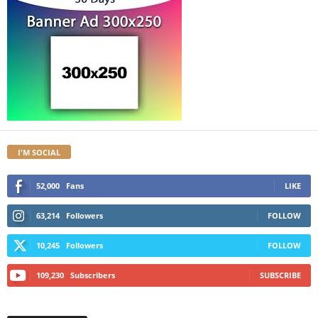
I'M SOCIAL
52,000
Fans
LIKE
63,214
Followers
FOLLOW
10,245
Followers
FOLLOW
109,230
Subscribers
SUBSCRIBE