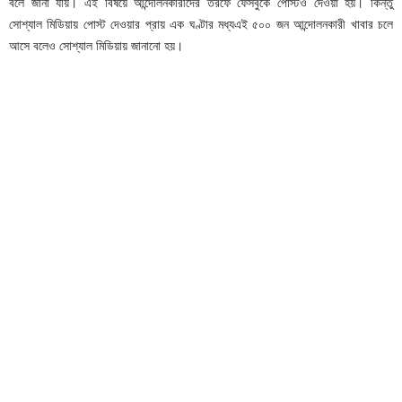
বলে জানা যায়। এই বিষয়ে আন্দোলনকারীদের তরফে ফেসবুকে পোস্টও দেওয়া হয়। কিন্তু
সোশ্যাল মিডিয়ায় পোস্ট দেওয়ার প্রায় এক ঘণ্টার মধ্যএই ৫০০ জন আন্দোলনকারী খাবার চলে
আসে বলেও সোশ্যাল মিডিয়ায় জানানো হয়।