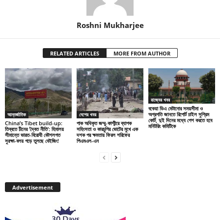
Roshni Mukharjee
RELATED ARTICLES
MORE FROM AUTHOR
রাজ্যের খবর
বকেয়া ডিএ মেটানোর সময়সীমা ও
অগ্রগতি জানতে রিপোর্ট চাইল সুপ্রিম
আন্তর্জাতিক
দেশের খবর
কোর্ট, দুই দিনের মধ্যে পেশ করতে হবে
China’s Tibet build-up:
পাক অধিকৃত জম্মু-কাশ্মীরে ব্যাপক
মনিটরিং কমিটিকে
তিব্বতে চীনের ‘দ্বৈত নীতি’: হিমালয়
সহিংসতা ও কারচুপির ভোটের মুখে এক
সীমান্তে ভারত-বিরোধী কৌশলগত
দশক পর ক্ষমতায় ফিরল শরিফের
সুরক্ষা-বলয় গড়ে তুলছে বেইজিং!
পিএমএল-এন
Advertisement