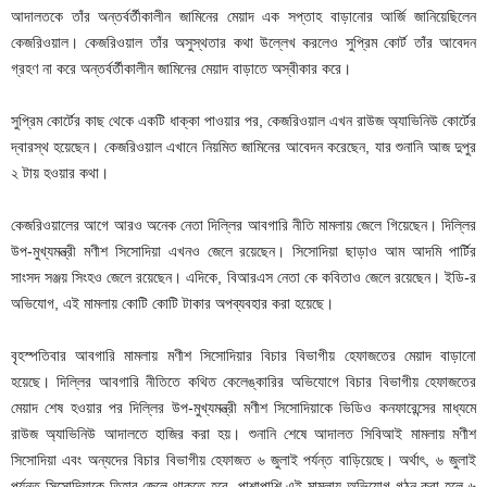
আদালতকে তাঁর অন্তর্বর্তীকালীন জামিনের মেয়াদ এক সপ্তাহ বাড়ানোর আর্জি জানিয়েছিলেন
কেজরিওয়াল। কেজরিওয়াল তাঁর অসুস্থতার কথা উল্লেখ করলেও সুপ্রিম কোর্ট তাঁর আবেদন
গ্রহণ না করে অন্তর্বর্তীকালীন জামিনের মেয়াদ বাড়াতে অস্বীকার করে।
সুপ্রিম কোর্টের কাছ থেকে একটি ধাক্কা পাওয়ার পর, কেজরিওয়াল এখন রাউজ অ্যাভিনিউ কোর্টের
দ্বারস্থ হয়েছেন। কেজরিওয়াল এখানে নিয়মিত জামিনের আবেদন করেছেন, যার শুনানি আজ দুপুর
২ টায় হওয়ার কথা।
কেজরিওয়ালের আগে আরও অনেক নেতা দিল্লির আবগারি নীতি মামলায় জেলে গিয়েছেন। দিল্লির
উপ-মুখ্যমন্ত্রী মণীশ সিসোদিয়া এখনও জেলে রয়েছেন। সিসোদিয়া ছাড়াও আম আদমি পার্টির
সাংসদ সঞ্জয় সিংহও জেলে রয়েছেন। এদিকে, বিআরএস নেতা কে কবিতাও জেলে রয়েছেন। ইডি-র
অভিযোগ, এই মামলায় কোটি কোটি টাকার অপব্যবহার করা হয়েছে।
বৃহস্পতিবার আবগারি মামলায় মণীশ সিসোদিয়ার বিচার বিভাগীয় হেফাজতের মেয়াদ বাড়ানো
হয়েছে। দিল্লির আবগারি নীতিতে কথিত কেলেঙ্কারির অভিযোগে বিচার বিভাগীয় হেফাজতের
মেয়াদ শেষ হওয়ার পর দিল্লির উপ-মুখ্যমন্ত্রী মণীশ সিসোদিয়াকে ভিডিও কনফারেন্সের মাধ্যমে
রাউজ অ্যাভিনিউ আদালতে হাজির করা হয়। শুনানি শেষে আদালত সিবিআই মামলায় মণীশ
সিসোদিয়া এবং অন্যদের বিচার বিভাগীয় হেফাজত ৬ জুলাই পর্যন্ত বাড়িয়েছে। অর্থাৎ, ৬ জুলাই
পর্যন্ত সিসোদিয়াকে তিহার জেলে থাকতে হবে, পাশাপাশি এই মামলায় অভিযোগ গঠন করা হলে ৬