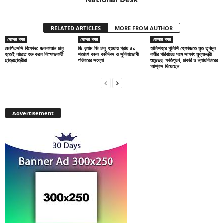
RELATED ARTICLES
MORE FROM AUTHOR
দেশের খবর
দেশের খবর
জেলার খবর
জেপিএসসি বিক্ষোভ: জলকামান চালু
জি-র‍্যাম-জি চালু হওয়ায় প্রায় ৫০
হালিশহরে পুলিশি হেফাজতে মৃত তৃণমূল
হতেই নাচতে শুরু করল বিক্ষোভকারী
শতাংশ কমল কর্মদিবস ও সুবিধাভোগী
কর্মীর পরিবারের সঙ্গে সাক্ষাৎ মুখ্যমন্ত্রী
ছাত্রছাত্রীরা
পরিবারের সংখ্যা
শুভেন্দুর, ক্ষতিপূরণ, চাকরি ও ন্যায়বিচারের
আশ্বাস দিয়েছেন
Advertisement