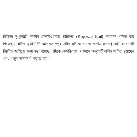
দিল্লির মুখ্যমন্ত্রী অরবিন্দ কেজরিওয়ালের জামিনের (Kejriwal Bail) আবেদন খারিজ হয়ে
গিয়েছে। রাউজ অ্যাভিনিউ আদালত দুপুর ২টায় এই আবেদনের শুনানি করবে। এই আবেদনটি
নিয়মিত জামিনের জন্য করা হয়েছে, এদিকে কেজরিওয়াল বর্তমানে অন্তর্বর্তীকালীন জামিনে রয়েছেন
এবং ২ জুন আত্মসমর্পণ করতে হবে।