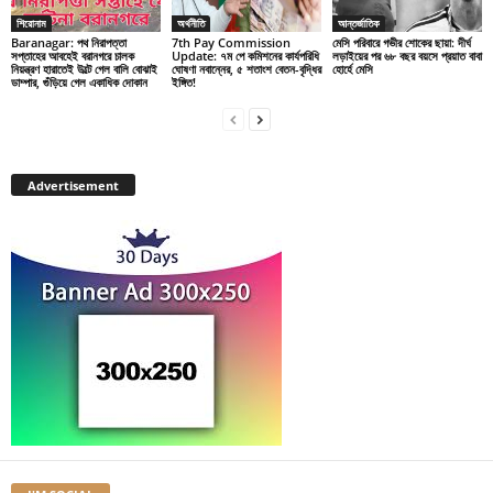
শিরোনাম
অর্থনীতি
আন্তর্জাতিক
Baranagar: পথ নিরাপত্তা
7th Pay Commission
মেসি পরিবারে গভীর শোকের ছায়া: দীর্ঘ
সপ্তাহের আবহেই বরানগরে চালক
Update: ৭ম পে কমিশনের কার্যপরিধি
লড়াইয়ের পর ৬৮ বছর বয়সে প্রয়াত বাবা
নিয়ন্ত্রণ হারাতেই উল্টে গেল বালি বোঝাই
ঘোষণা নবান্নের, ৫ শতাংশ বেতন-বৃদ্ধির
হোর্হে মেসি
ডাম্পার, গুঁড়িয়ে গেল একাধিক দোকান
ইঙ্গিত!
Advertisement