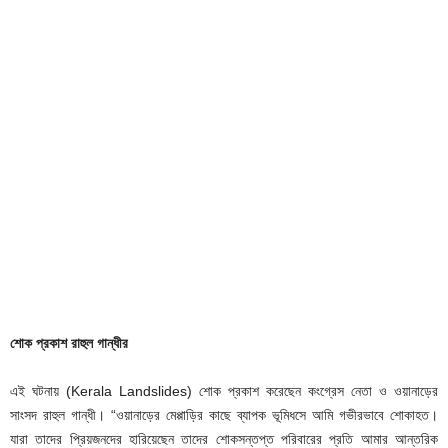
শোক প্রকাশ রাহুল গান্ধীর
এই ঘটনায় (Kerala Landslides) শোক প্রকাশ করেছেন কংগ্রেস নেতা ও ওয়ানাড়ের
সাংসদ রাহুল গান্ধী। “ওয়ানাড়ের মেপ্পাড়ির কাছে ব্যাপক ভূমিধসে আমি গভীরভাবে শোকাহত।
যারা তাদের প্রিয়জনদের হারিয়েছেন তাদের শোকসন্তপ্ত পরিবারের প্রতি আমার আন্তরিক