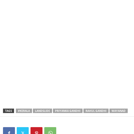
TAGS
#KERALA
LANDSLIDE
PRIYANKA GANDHI
RAHUL GANDHI
WAYANAD