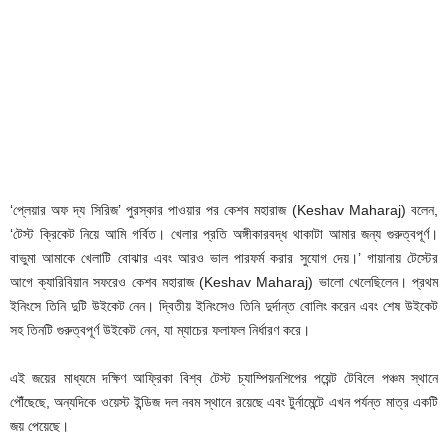
‘প্লেয়ার অফ দ্য সিরিজ’ পুরস্কার পাওয়ার পর কেশব মহারাজ (Keshav Maharaj) বলেন,
‘টেস্ট ক্রিকেট নিয়ে আমি গর্বিত। খেলার প্রতি অঙ্গীকারবদ্ধ থাকাটা আমার জন্য গুরুত্বপূর্ণ।
বাভুমা আমাকে খেলাটি বোঝার এবং আরও ভাল পারফর্ম করার সুযোগ দেয়।’ গায়ানায় টেস্টের
আগে ক্যারিবিয়ান সফরেও কেশব মহারাজ (Keshav Maharaj) ভালো খেলেছিলেন। প্রথম
ইনিংসে তিনি দুটি উইকেট নেন। দ্বিতীয় ইনিংসেও তিনি দুর্দান্ত বোলিং করেন এবং শেষ উইকেট
সহ তিনটি গুরুত্বপূর্ণ উইকেট নেন, যা ম্যাচের ফলাফল নির্ধারণ করে।
এই জয়ের মাধ্যমে দক্ষিণ আফ্রিকা বিশ্ব টেস্ট চ্যাম্পিয়নশিপের পয়েন্ট টেবিলে পঞ্চম স্থানে
পৌঁছেছে, অন্যদিকে ওয়েস্ট ইন্ডিজ দল নবম স্থানে রয়েছে এবং টুর্নামেন্টে এখন পর্যন্ত মাত্র একটি
জয় পেয়েছে।