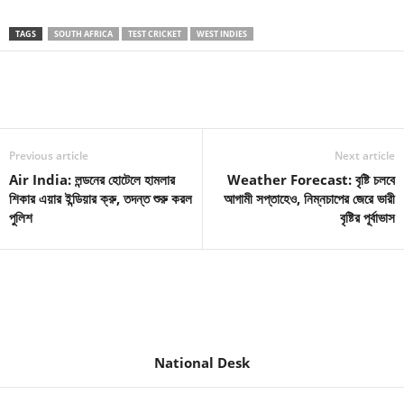
TAGS
SOUTH AFRICA
TEST CRICKET
WEST INDIES
Previous article
Next article
Air India: লন্ডনের হোটেলে হামলার
Weather Forecast: বৃষ্টি চলবে
শিকার এয়ার ইন্ডিয়ার ক্রু, তদন্ত শুরু করল
আগামী সপ্তাহেও, নিম্নচাপের জেরে ভারী
পুলিশ
বৃষ্টির পূর্বাভাস
National Desk