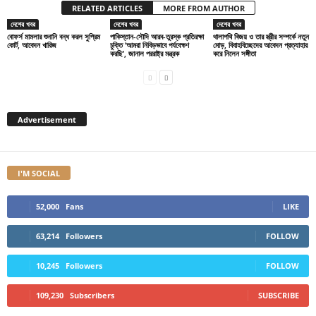
RELATED ARTICLES
MORE FROM AUTHOR
দেশের খবর
দেশের খবর
দেশের খবর
বোফর্স মামলার শুনানি বন্ধ করল সুপ্রিম
পাকিস্তান-সৌদি আরব-তুরস্ক প্রতিরক্ষা
থালাপথি বিজয় ও তার স্ত্রীর সম্পর্কে নতুন
কোর্ট, আবেদন খারিজ
চুক্তি ‘আমরা নিবিড়ভাবে পর্যবেক্ষণ
মোড়, বিবাহবিচ্ছেদের আবেদন প্রত্যাহার
করছি’, জানাল পররাষ্ট্র মন্ত্রক
করে নিলেন সঙ্গীতা
Advertisement
I'M SOCIAL
52,000
Fans
LIKE
63,214
Followers
FOLLOW
10,245
Followers
FOLLOW
109,230
Subscribers
SUBSCRIBE