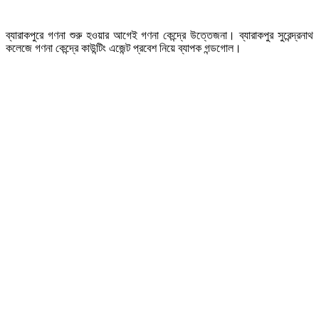
ব্যারাকপুরে গণনা শুরু হওয়ার আগেই গণনা কেন্দ্রে উত্তেজনা। ব্যারাকপুর সুরেন্দ্রনাথ
কলেজে গণনা কেন্দ্রে কাউন্টিং এজেন্ট প্রবেশ নিয়ে ব্যাপক গন্ডগোল।