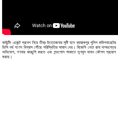
কাউন্টিং এজেন্ট প্রবেশ নিয়ে তীব্র উত্তেজনার সৃষ্টি হলে ব্যারাকপুর পুলিশ কমিশনারেটের
ডিসি নর্থ গণেশ বিশ্বাস পৌঁছে পরিস্থিতির সামাল দেয়। বিজেপি নেতা রানা দাশগুপ্তের
অভিযোগ, গণনায় কারচুপি করতে এবং গন্ডগোল পাকাতে তৃণমূল নানান কৌশল প্রয়োগ
করছে।