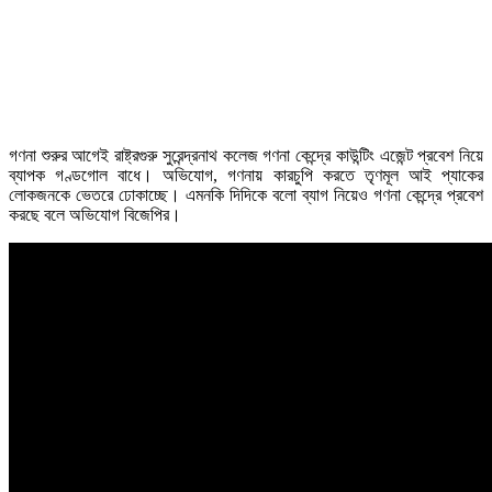
গণনা শুরুর আগেই রাষ্ট্রগুরু সুরেন্দ্রনাথ কলেজ গণনা কেন্দ্রে কাউন্টিং এজেন্ট প্রবেশ নিয়ে
ব্যাপক গণ্ডগোল বাধে। অভিযোগ, গণনায় কারচুপি করতে তৃণমূল আই প্যাকের
লোকজনকে ভেতরে ঢোকাচ্ছে। এমনকি দিদিকে বলো ব্যাগ নিয়েও গণনা কেন্দ্রে প্রবেশ
করছে বলে অভিযোগ বিজেপির।