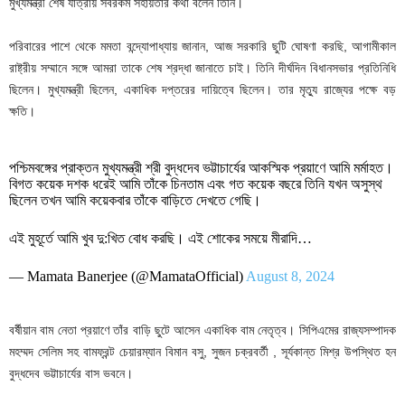
মুখ্যমন্ত্রী শেষ যাত্রায় সবরকম সহায়তার কথা বলেন তিনি।
পরিবারের পাশে থেকে মমতা বন্দ্যোপাধ্যায় জানান, আজ সরকারি ছুটি ঘোষণা করছি, আগামীকাল
রাষ্ট্রীয় সম্মানে সঙ্গে আমরা তাকে শেষ শ্রদ্ধা জানাতে চাই। তিনি দীর্ঘদিন বিধানসভার প্রতিনিধি
ছিলেন। মুখ্যমন্ত্রী ছিলেন, একাধিক দপ্তরের দায়িত্বে ছিলেন। তার মৃত্যু রাজ্যের পক্ষে বড়
ক্ষতি।
পশ্চিমবঙ্গের প্রাক্তন মুখ্যমন্ত্রী শ্রী বুদ্ধদেব ভট্টাচার্যের আকস্মিক প্রয়াণে আমি মর্মাহত।
বিগত কয়েক দশক ধরেই আমি তাঁকে চিনতাম এবং গত কয়েক বছরে তিনি যখন অসুস্থ
ছিলেন তখন আমি কয়েকবার তাঁকে বাড়িতে দেখতে গেছি।
এই মুহূর্তে আমি খুব দু:খিত বোধ করছি। এই শোকের সময়ে মীরাদি…
— Mamata Banerjee (@MamataOfficial)
August 8, 2024
বর্ষীয়ান বাম নেতা প্রয়াণে তাঁর বাড়ি ছুটে আসেন একাধিক বাম নেতৃত্ব। সিপিএমের রাজ্যসম্পাদক
মহম্মদ সেলিম সহ বামফ্রন্ট চেয়ারম্যান বিমান বসু, সুজন চক্রবর্তী , সূর্যকান্ত মিশ্র উপস্থিত হন
বুদ্ধদেব ভট্টাচার্যের বাস ভবনে।