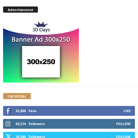
Advertisement
I'M SOCIAL
52,000
Fans
LIKE
63,214
Followers
FOLLOW
10,245
Followers
FOLLOW