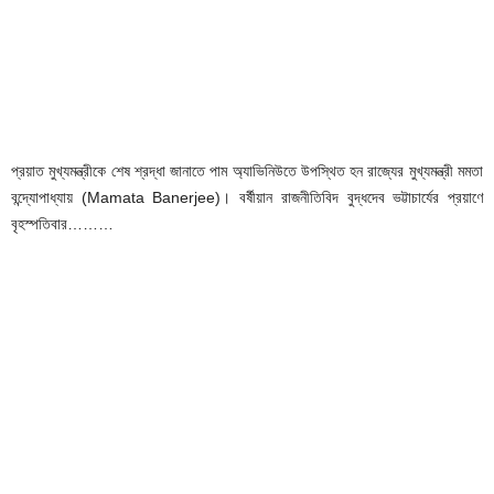
প্রয়াত মুখ্যমন্ত্রীকে শেষ শ্রদ্ধা জানাতে পাম‌‌ অ্যাভিনিউতে উপস্থিত হন রাজ্যের মুখ্যমন্ত্রী মমতা
বন্দ্যোপাধ্যায় (Mamata Banerjee)। বর্ষীয়ান রাজনীতিবিদ বুদ্ধদেব ভট্টাচার্যের প্রয়াণে
বৃহস্পতিবার………