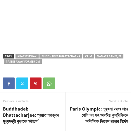
TAGS
#PASSESAWAY
BUDDHADEB BHATTACHARYA
CPIM
MAMATA BANERJEE
PASSES AWAY FORMER CM
Previous article
Next article
Buddhadeb
Paris Olympic: শৃঙ্খলা ভঙ্গের দায়ে
Bhattacharjee: প্রয়াত প্রাক্তন
গোটা দল সহ ভারতীয় কুস্তীগিরকে
মুখ্যমন্ত্রী বুদ্ধদেব ভট্টাচার্য
অলিম্পিক ভিলেজ ছাড়ার নির্দেশ