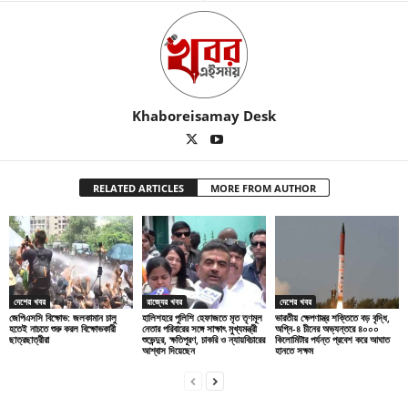
Khaboreisamay Desk
RELATED ARTICLES
MORE FROM AUTHOR
দেশের খবর
রাজ্যের খবর
দেশের খবর
জেপিএসসি বিক্ষোভ: জলকামান চালু
হালিশহরে পুলিশি হেফাজতে মৃত তৃণমূল
ভারতীয় ক্ষেপণাস্ত্র শক্তিতে বড় বৃদ্ধি,
হতেই নাচতে শুরু করল বিক্ষোভকারী
নেতার পরিবারের সঙ্গে সাক্ষাৎ মুখ্যমন্ত্রী
অগ্নি-৪ চীনের অভ্যন্তরে ৪০০০
ছাত্রছাত্রীরা
শুভেন্দুর, ক্ষতিপূরণ, চাকরি ও ন্যায়বিচারের
কিলোমিটার পর্যন্ত প্রবেশ করে আঘাত
আশ্বাস দিয়েছেন
হানতে সক্ষম