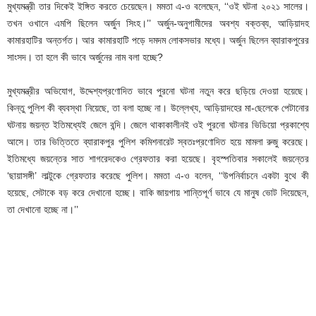
মুখ্যমন্ত্রী তার দিকেই ইঙ্গিত করতে চেয়েছেন। মমতা এ-ও বলেছেন, ‘‘ওই ঘটনা ২০২১ সালের।
তখন ওখানে এমপি ছিলেন অর্জুন সিংহ।’’ অর্জুন-অনুগামীদের অবশ্য বক্তব্য, আড়িয়াদহ
কামারহাটির অন্তর্গত। আর কামারহাটি পড়ে দমদম লোকসভার মধ্যে। অর্জুন ছিলেন ব্যারাকপুরের
সাংসদ। তা হলে কী ভাবে অর্জুনের নাম বলা হচ্ছে?
মুখ্যমন্ত্রীর অভিযোগ, উদ্দেশ্যপ্রণোদিত ভাবে পুরনো ঘটনা নতুন করে ছড়িয়ে দেওয়া হয়েছে।
কিন্তু পুলিশ কী ব্যবস্থা নিয়েছে, তা বলা হচ্ছে না। উল্লেখ্য, আড়িয়াদহের মা-ছেলেকে পেটানোর
ঘটনায় জয়ন্ত ইতিমধ্যেই জেলে বন্দি। জেলে থাকাকালীনই ওই পুরনো ঘটনার ভিডিয়ো প্রকাশ্যে
আসে। তার ভিত্তিতে ব্যারাকপুর পুলিশ কমিশনারেট স্বতঃপ্রণোদিত হয়ে মামলা রুজু করেছে।
ইতিমধ্যে জয়ন্তের সাত শাগরেদকেও গ্রেফতার করা হয়েছে। বৃহস্পতিবার সকালেই জয়ন্তের
‘ছায়াসঙ্গী’ লাল্টুকে গ্রেফতার করেছে পুলিশ। মমতা এ-ও বলেন, ‘‘উপনির্বাচনে একটা বুথে কী
হয়েছে, সেটাকে বড় করে দেখানো হচ্ছে। বাকি জায়গায় শান্তিপূর্ণ ভাবে যে মানুষ ভোট দিয়েছেন,
তা দেখানো হচ্ছে না।’’