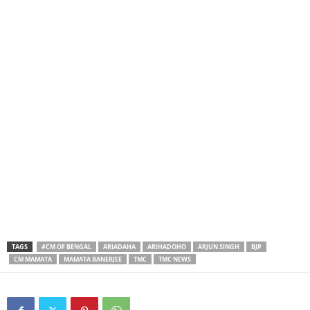
TAGS
#CM OF BENGAL
ARIADAHA
ARIHADOHO
ARJUN SINGH
BJP
CM MAMATA
MAMATA BANERJEE
TMC
TMC NEWS