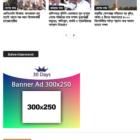
দেশের খবর
রাজ্যের খবর
দেশের খবর
জেপিএসসি বিক্ষোভ: জলকামান চালু
হালিশহরে পুলিশি হেফাজতে মৃত তৃণমূল
ভারতীয় ক্ষেপণাস্ত্র শক্তিতে বড় বৃদ্ধি,
হতেই নাচতে শুরু করল বিক্ষোভকারী
নেতার পরিবারের সঙ্গে সাক্ষাৎ মুখ্যমন্ত্রী
অগ্নি-৪ চীনের অভ্যন্তরে ৪০০০
ছাত্রছাত্রীরা
শুভেন্দুর, ক্ষতিপূরণ, চাকরি ও ন্যায়বিচারের
কিলোমিটার পর্যন্ত প্রবেশ করে আঘাত
আশ্বাস দিয়েছেন
হানতে সক্ষম
Advertisement