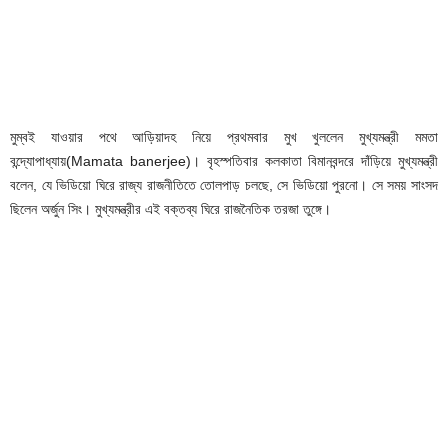
মুম্বই যাওয়ার পথে আড়িয়াদহ নিয়ে প্রথমবার মুখ খুললেন মুখ্যমন্ত্রী মমতা
বন্দ্যোপাধ্যায়(Mamata banerjee)। বৃহস্পতিবার কলকাতা বিমানবন্দরে দাঁড়িয়ে মুখ্যমন্ত্রী
বলেন, যে ভিডিয়ো ঘিরে রাজ্য রাজনীতিতে তোলপাড় চলছে, সে ভিডিয়ো পুরনো। সে সময় সাংসদ
ছিলেন অর্জুন সিং। মুখ্যমন্ত্রীর এই বক্তব্য ঘিরে রাজনৈতিক তরজা তুঙ্গে।