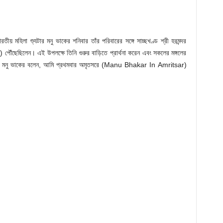
তীয় মহিলা শ্যুটার মনু ভাকের শনিবার তাঁর পরিবারের সঙ্গে সাচ্ছখণ্ড শ্রী হরমন্দর
ঁছেছিলেন। এই উপলক্ষে তিনি গুরুর বাড়িতে প্রার্থনা করেন এবং সকলের মঙ্গলের
ে গিয়ে মনু ভাকের বলেন, আমি প্রথমবার অমৃতসরে (Manu Bhakar In Amritsar)