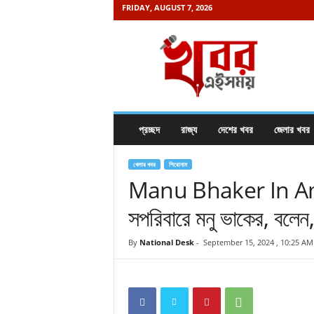
FRIDAY, AUGUST 7, 2026
K
h
a
b
o
r
e
প্রচ্ছদ
রাজ্য
দেশের খবর
জেলার খবর
i
s
a
খেলার খবর
শিরোনাম
m
Manu Bhaker In Amrit
a
সপরিবারে মনু ভাকের, বলেন,
y
.
c
By
National Desk
-
September 15, 2024 , 10:25 AM
o
m