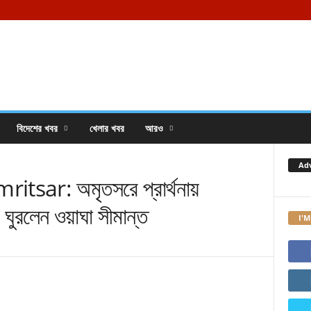
বিদেশের খবর
খেলার খবর
আরও
Ad
sar: অমৃতসরে প্রার্থনায়
 ঘুরলেন ওয়াঘা সীমান্ত
I'M