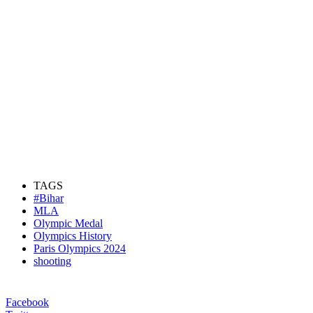
TAGS
#Bihar
MLA
Olympic Medal
Olympics History
Paris Olympics 2024
shooting
Facebook