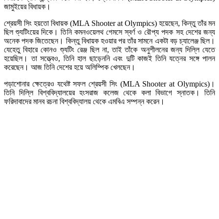
জামুইয়ের বিধায়ক।
শ্রেয়সী সিং হয়তো বিধায়ক (MLA Shooter at Olympics) হয়েছেন, কিন্তু তাঁর মন
ছিল শ্যুটিংয়ের দিকে। তিনি কমনওয়েলথ গেমসে স্বর্ণ ও রৌপ্য পদক সহ দেশের জন্য
অনেক পদক জিতেছেন। কিন্তু বিধায়ক হওয়ার পর তাঁর সামনে একটা বড় চ্যালেঞ্জ ছিল।
যেহেতু বিহারে কোনও শ্যুটিং রেঞ্জ ছিল না, তাই তাঁকে অনুশীলনের জন্য দিল্লি যেতে
হয়েছিল। তা সত্ত্বেও, তিনি হাল ছাড়েননি এবং দুটি কাজই তিনি যত্নের সঙ্গে পালন
করেছেন। আজ তিনি দেশের হয়ে অলিম্পিক খেলছেন।
পড়াশোনার ক্ষেত্রেও যথেষ্ট সফল শ্রেয়সী সিং (MLA Shooter at Olympics)।
তিনি দিল্লি বিশ্ববিদ্যালয়ের হংসরাজ কলেজ থেকে কলা বিভাগে স্নাতক। তিনি
ফরিদাবাদের মানব রচনা বিশ্ববিদ্যালয় থেকে এমবিএ সম্পন্ন করেন।