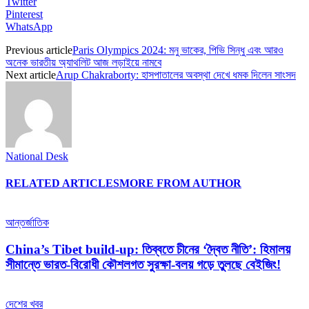
Twitter
Pinterest
WhatsApp
Previous article
Paris Olympics 2024: মনু ভাকের, পিভি সিন্ধু এবং আরও
অনেক ভারতীয় অ্যাথলিট আজ লড়াইয়ে নামবে
Next article
Arup Chakraborty: হাসপাতালের অবস্থা দেখে ধমক দিলেন সাংসদ
National Desk
RELATED ARTICLES
MORE FROM AUTHOR
আন্তর্জাতিক
China’s Tibet build-up: তিব্বতে চীনের ‘দ্বৈত নীতি’: হিমালয়
সীমান্তে ভারত-বিরোধী কৌশলগত সুরক্ষা-বলয় গড়ে তুলছে বেইজিং!
দেশের খবর