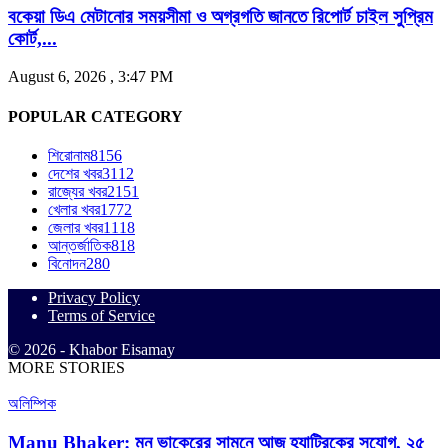
বকেয়া ডিএ মেটানোর সময়সীমা ও অগ্রগতি জানতে রিপোর্ট চাইল সুপ্রিম
কোর্ট,...
August 6, 2026 , 3:47 PM
POPULAR CATEGORY
শিরোনাম
8156
দেশের খবর
3112
রাজ্যের খবর
2151
খেলার খবর
1772
জেলার খবর
1118
আন্তর্জাতিক
818
বিনোদন
280
Privacy Policy
Terms of Service
© 2026 - Khabor Eisamay
MORE STORIES
অলিম্পিক
Manu Bhaker: মনু ভাকেরের সামনে আজ হ্যাট্রিকের সুযোগ, ২৫