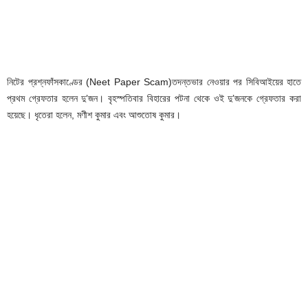
নিটের প্রশ্নফাঁসকাণ্ডের (Neet Paper Scam)তদন্তভার নেওয়ার পর সিবিআইয়ের হাতে
প্রথম গ্রেফতার হলেন দু’জন। বৃহস্পতিবার বিহারের পটনা থেকে ওই দু’জনকে গ্রেফতার করা
হয়েছে। ধৃতেরা হলেন, মণীশ কুমার এবং আশুতোষ কুমার।