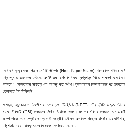
সিবিআই সূত্রে খবর, গত ৪ মে নিট পরীক্ষার (Neet Paper Scam) আগের দিন পাটনার লার্ন
প্লে স্কুলের ছেলেদের হস্টলের একটি ঘরে অর্থের বিনিময়ে প্রশ্নপত্র বিলির ব্যবস্থা হয়েছিল।
অভিযোগ, আশুতোষের সাহায্যে এই ষড়যন্ত্র করে মণীশ। বৃহস্পতিবার জিজ্ঞাসাবাদের পর দুজনকেই
হেফাজতে নিল সিবিআই।
দেশজুড়ে আন্দোলন ও বিরোধীদের চাপের মুখে নিট-ইউজি (NEET-UG) দুর্নীতি কাণ্ডে শনিবার
রাতে সিবিআই (CBI) তদন্তের নির্দেশ দিয়েছিল কেন্দ্র। এর পর রবিবার তদন্তে নেমে একটি
মামলা দায়ের করে কেন্দ্রীয় তদন্তকারী সংস্থা। এইসঙ্গে একাধিক রাজ্যের যাবতীয় এফআইআর,
গ্রেপ্তার হওয়া অভিযুক্তদের নিজেদের হেফাজতে নেয় তার।