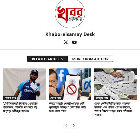
Khaboreisamay Desk
RELATED ARTICLES
MORE FROM AUTHOR
খেলার খবর
দেশের খবর
রাজ্যের খবর
‘টেস্ট ক্রিকেটে সিনিয়র খেলোয়াড়
ভারতে অরবিন্দ কেজরিওয়ালের মেটা
যেসব ভোটার ট্রাইব্যুনালে আবেদন
প্রয়োজন’, ভারতীয় দল নিয়ে বড়
অ্যাকাউন্ট নিষিদ্ধ? কোম্পানির কাছে
করেননি এবং পরিচয় গোপন করছেন,
মন্তব্য অজিঙ্ক রাহানের
জবাব চেয়ে পোস্ট
তাদের বিবরণ সংগ্রহ করবে পশ্চিমবঙ্গ
সরকার