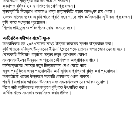
অর্থনৈতিক প্রবৃদ্ধির হার হবে ৬.৫-৭ শতাংশ।
ক্রমাগত বৃদ্ধির হার ৭ শতাংশের বেশি প্রয়োজন।
মূল্যস্ফীতি নিয়ন্ত্রণে থাকলেও খাদ্য মূল্যস্ফীতি বাড়ার আশঙ্কা রয়ে গেছে।
২০৩০ সালের মধ্যে অকৃষি খাতে প্রতি বছর ৭৮.৫ লাখ কর্মসংস্থান সৃষ্টি করা প্রয়োজন।
কৃষি খাতে সংস্কার প্রয়োজন।
শিল্পের লাইসেন্স ও পরিদর্শনের বোঝা কমাতে হবে।
অর্থনৈতিক সমীক্ষার বাজেট সূচক
অগ্রাধিকার হল ২০৪৭সালের মধ্যে উন্নত ভারতের স্বপ্ন বাস্তবায়ন করা।
কৃষি খাতকে ভবিষ্যৎ উন্নয়নের ইঞ্জিন হিসেবে গড়ে তোলার ওপর জোর দেওয়া হবে।
বেসরকারি বিনিয়োগ বাড়ানো সম্ভব নতুন প্রণোদনা ঘোষণা।
এমএসএমই-এর উন্নয়ন ও প্রচার কৌশলগত অগ্রাধিকার পাবে।
কর্মসংস্থানের ক্ষেত্রে নতুন চিন্তাভাবনা দেখা যেতে পারে।
সবুজ প্রযুক্তির জন্য প্রয়োজনীয় অর্থ সুবিধার প্রাপ্যতা বৃদ্ধি করা প্রয়োজন।
অবকাঠামো খাতের উন্নয়নে সরকারি কোষাগার খোলা থাকবে।
গ্রামীণ এলাকায় আবাসন উন্নয়ন এবং স্ব-কর্মসংস্থানের আরও সুযোগ।
শিল্পে নারী শ্রমিকদের অংশগ্রহণ বৃদ্ধিতে উৎসাহিত করা।
আর্থিক খাতে সংস্কার ত্বরান্বিত করার ইঙ্গিত।