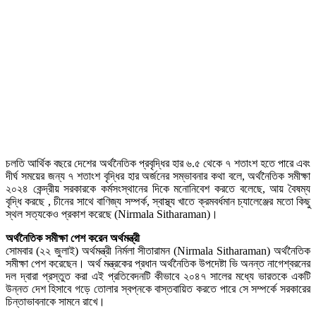
চলতি আর্থিক বছরে দেশের অর্থনৈতিক প্রবৃদ্ধির হার ৬.৫ থেকে ৭ শতাংশ হতে পারে এবং
দীর্ঘ সময়ের জন্য ৭ শতাংশ বৃদ্ধির হার অর্জনের সম্ভাবনার কথা বলে, অর্থনৈতিক সমীক্ষা
২০২৪ কেন্দ্রীয় সরকারকে কর্মসংস্থানের দিকে মনোনিবেশ করতে বলেছে, আয় বৈষম্য
বৃদ্ধি করছে , চীনের সাথে বাণিজ্য সম্পর্ক, স্বাস্থ্য খাতে ক্রমবর্ধমান চ্যালেঞ্জের মতো কিছু
স্থল সত্যকেও প্রকাশ করেছে (Nirmala Sitharaman)।
অর্থনৈতিক সমীক্ষা পেশ করেন অর্থমন্ত্রী
সোমবার (২২ জুলাই) অর্থমন্ত্রী নির্মলা সীতারামন (Nirmala Sitharaman) অর্থনৈতিক
সমীক্ষা পেশ করেছেন। অর্থ মন্ত্রকের প্রধান অর্থনৈতিক উপদেষ্টা ভি অনন্ত নাগেশ্বরনের
দল দ্বারা প্রস্তুত করা এই প্রতিবেদনটি কীভাবে ২০৪৭ সালের মধ্যে ভারতকে একটি
উন্নত দেশ হিসাবে গড়ে তোলার স্বপ্নকে বাস্তবায়িত করতে পারে সে সম্পর্কে সরকারের
চিন্তাভাবনাকে সামনে রাখে।