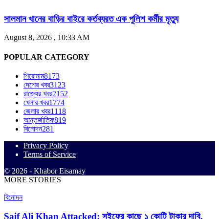
সালমান খানের বাড়ির বাইরে কর্তব্যরত এক পুলিশ কর্মীর মৃত্যু
August 8, 2026 , 10:33 AM
POPULAR CATEGORY
শিরোনাম
8173
দেশের খবর
3123
রাজ্যের খবর
2152
খেলার খবর
1774
জেলার খবর
1118
আন্তর্জাতিক
819
বিনোদন
281
Privacy Policy
Terms of Service
© 2026 - Khabor Eisamay
MORE STORIES
বিনোদন
Saif Ali Khan Attacked: সইফের কাছে ১ কোটি টাকার দাবি,