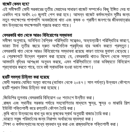
বাজেট কেমন হবে?
এই সমীক্ষাটি মোদী সরকারের তৃতীয় মেয়াদের সাধারণ বাজেট সম্পর্কেও কিছু ইঙ্গিত দেয় যা
একদিন পরে অর্থাৎ ২৩ জুলাই পেশ করা হবে। আসন্ন বাজেট কর্মসংস্থান সৃষ্টির জন্য
নতুন পদক্ষেপের পাশাপাশি অবকাঠামো খাত এবং কৃষক ও গ্রামীণ জনগণের জীবনযাত্রার
মান উন্নয়নের পদক্ষেপগুলি প্রচার করতে পারে।
বেসরকারি খাত থেকে আরও বিনিয়োগের সম্ভাবনা
সমীক্ষা অনুসারে, অনিশ্চিত বৈশ্বিক পরিস্থিতি সত্ত্বেও, অভ্যন্তরীণ পরিস্থিতির কারণে,
ভারত টানা তৃতীয় বছরে দ্রুত অর্থনৈতিক প্রবৃদ্ধির হার অর্জন করতে প্রস্তুত।
বেসরকারি খাত থেকে আরও বিনিয়োগের সম্ভাবনা রয়েছে কারণ তাদের মুনাফা বেড়েছে।
এ প্রেক্ষাপটে উদ্বেগ প্রকাশ করা হয়েছে যে, বেসরকারি খাতও বিদেশ থেকে সস্তা
আমদানি বৃদ্ধির আশঙ্কা অনুভব করছে, এমন পরিস্থিতিতে তারা ভবিষ্যতে বিনিয়োগ
প্রত্যাহার করতে পারে, তবে বর্ষা স্বাভাবিক হওয়া ভালো লক্ষণ।
ছয়টি সমস্যা চিহ্নিত করা হয়েছে
মোদী সরকার ঘোষিত অমৃত কালের (বর্তমান থেকে ২০৪৭। সাল পর্যন্ত) উন্নয়ন কৌশলে
ছয়টি প্রধান বিষয় চিহ্নিত করা হয়েছে।
.জিডিপির তুলনায় বেসরকারি বিনিয়োগ ৩৫ শতাংশে উন্নীত করা।
.রাজ্য এবং স্থানীয় সরকার পর্যায়ে সহযোগিতার মাধ্যমে ক্ষুদ্র, ক্ষুদ্র ও মাঝারি শিল্প
ইউনিট শক্তিশালী করে রপ্তানি কৌশল তৈরি করা।
.কৃষি খাতে উন্নয়নের বাধা দূর করে কৃষকের স্বার্থ অনুযায়ী বাজার তৈরি করা।
.ভারতে সবুজ পরিবর্তনের জন্য নিরাপদ অর্থায়নের ব্যবস্থা করা।
.শিক্ষা ও কর্মসংস্থানের মধ্যে ব্যবধান দূর করা এবং রাজ্যগুলিকে শক্তিশালী করা।