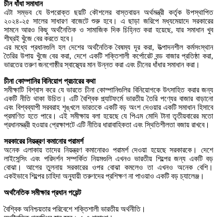
চীন ধাঁধা সমাধান
এটা সম্ভব যে উপরোক্ত ছয়টি কৌশলের বাস্তবায়ন অর্থমন্ত্রী কর্তৃক উপস্থাপিত
২০২৪-২৫ সালের সাধারণ বাজেটে শুরু হবে। এ ছাড়া জরিপে মধ্যমেয়াদে সরকারের
সামনে আরও কিছু অর্থনৈতিক ও সামাজিক দিক চিহ্নিত করা হয়েছে, যার সমাধান খুব
শীঘ্রই খুঁজে বের করতে হবে।
এর মধ্যে প্রধানগুলি হল দেশের অর্থনৈতিক বৈষম্য দূর করা, উত্পাদনশীল কর্মসংস্থান
তৈরির উপায় খুঁজে বের করা, দেশে একটি শক্তিশালী কর্পোরেট বন্ড বাজার প্রতিষ্ঠা করা,
ভারতের তরুণ জনগোষ্ঠীর স্বাস্থ্যের মান উন্নত করা এবং চীনের ধাঁধার সমাধান করা।
চীনা কোম্পানির বিনিয়োগ প্রচারের কথা
সমীক্ষাটি বিশ্বাস করে যে ভারতে চীনা কোম্পানিগুলির বিনিয়োগকে উৎসাহিত করার জন্য
একটি নীতি থাকা উচিত। এটি বৈশ্বিক প্ল্যাটফর্মে ভারতীয় তৈরি পণ্যের বাজার বাড়ানো
এবং বিশ্বব্যাপী সরবরাহ শৃঙ্খলে ভারতকে একটি বড় অংশ দেওয়ার একটি সমাধান হিসাবে
প্রমাণিত হতে পারে। এই সমীক্ষায় বলা হয়েছে যে পিএম মোদি টানা তৃতীয়বারের মতো
প্রধানমন্ত্রী হওয়ার প্রেক্ষাপটে এটি নীতির ধারাবাহিকতা এবং স্থিতিশীলতা বজায় রাখবে।
সরকারের নিয়ন্ত্রণ কমানোর পরামর্শ
অনেক এলাকায় তাদের নিয়ন্ত্রণ কমানোরও পরামর্শ দেওয়া হয়েছে সরকারকে। দেশে
লাইসেন্সিং এবং পরিদর্শন সম্পর্কিত নিয়মগুলি এখনও ভারতীয় শিল্পের জন্য একটি বড়
বোঝা। আগের তুলনায় সরকারের ওপর বোঝা কমলেও তা এখনও অনেক বেশি।
একইভাবে শিল্পের চাহিদা অনুযায়ী তরুণদের প্রশিক্ষণ না পাওয়াও একটি বড় চ্যালেঞ্জ।
অর্থনৈতিক সমীক্ষার প্রধান পয়েন্ট
বৈশ্বিক অনিশ্চয়তার পরিবেশে শক্তিশালী ভারতীয় অর্থনীতি।