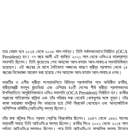
তার মেয়াদ হবে ২০২৪ থেকে ২০২৮ সাল পর্যন্ত। তিনি সর্বসম্মতভাবে নির্বাচিত (OCA
President) হন। ৭৭ বছর বয়সী এই ব্যক্তি ২০২১ সাল থেকে ওসিএ-র ভারপ্রাপ্ত
সভাপতি ছিলেন। তিনি কুয়েতের শেখ আহমেদ আল-ফাহাদ আল-সাবাহ-র স্থলাভিষিক্ত
হয়েছেন। এই বছরের মে মাসে নৈতিকতা লঙ্ঘনের কারণে ক্রীড়া প্রশাসন থেকে ১৫
বছরের নিষেধাজ্ঞা আরোপ করা হয়েছে শেখ আহমেদ আল-ফাহাদ আল-সাবাহ-র ওপর।
ভারতীয় ও এশীয় ক্রীড়া সংস্থাগুলিতে বিভিন্ন প্রশাসনিক পদে অধিষ্ঠিত রণধীর,
ক্রীড়ামন্ত্রী মনসুখ মান্ডভিয়া এবং এশিয়ার ৪৫টি দেশের শীর্ষ ক্রীড়া প্রশাসকদের
উপস্থিতিতে আনুষ্ঠানিকভাবে ওসিএ সভাপতি (OCA President) নির্বাচিত হন। রণধীর
পঞ্জাবের পাতিয়ালার বাসিন্দা এবং তাঁর পরিবার শুরু থেকেই খেলাধুলার সঙ্গে যুক্ত। তাঁর
কাকা মহারাজা যাদবীন্দ্র সিং ভারতের হয়ে টেস্ট ক্রিকেট খেলেছেন এবং আন্তর্জাতিক
অলিম্পিক কমিটির (আইওসি) সদস্য ছিলেন।
তাঁর বাবা বলিন্দর সিংও প্রথম শ্রেণির ক্রিকেটার ছিলেন। ১৯৪৭ থেকে ১৯৯২ সালের
মধ্যবর্তী সময়ে তিনি আইওসি-র সদস্য ছিলেন। রণধীর সিংও ২০০১ থেকে ২০১৪ সাল
পর্যন্ত আইওসি-র সদস্যও ছিলেন। পরে তিনি আইওসি-তে সাম্মানিক সদস্য হিসেবে