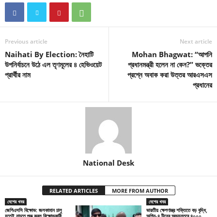
Previous article
Next article
Naihati By Election: নৈহাটি
Mohan Bhagwat: “আপনি
উপনির্বাচনে উঠে এল তৃণমূলের ৪ হেভিওয়েট
প্রধানমন্ত্রী হলেন না কেন?” ভক্তের
প্রার্থীর নাম
প্রশ্নে অবাক করা উত্তর আরএসএস
প্রধানের
National Desk
RELATED ARTICLES
MORE FROM AUTHOR
দেশের খবর
দেশের খবর
জেপিএসসি বিক্ষোভ: জলকামান চালু
ভারতীয় ক্ষেপণাস্ত্র শক্তিতে বড় বৃদ্ধি,
হতেই নাচতে শুরু করল বিক্ষোভকারী
অগ্নি-৪ চীনের অভ্যন্তরে ৪০০০