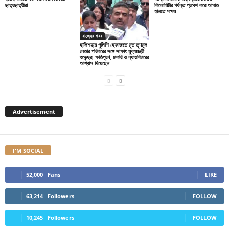
ছাত্রছাত্রীরা
কিলোমিটার পর্যন্ত প্রবেশ করে আঘাত
হানতে সক্ষম
রাজ্যের খবর
হালিশহরে পুলিশি হেফাজতে মৃত তৃণমূল
নেতার পরিবারের সঙ্গে সাক্ষাৎ মুখ্যমন্ত্রী
শুভেন্দুর, ক্ষতিপূরণ, চাকরি ও ন্যায়বিচারের
আশ্বাস দিয়েছেন
Advertisement
I'M SOCIAL
52,000
Fans
LIKE
63,214
Followers
FOLLOW
10,245
Followers
FOLLOW