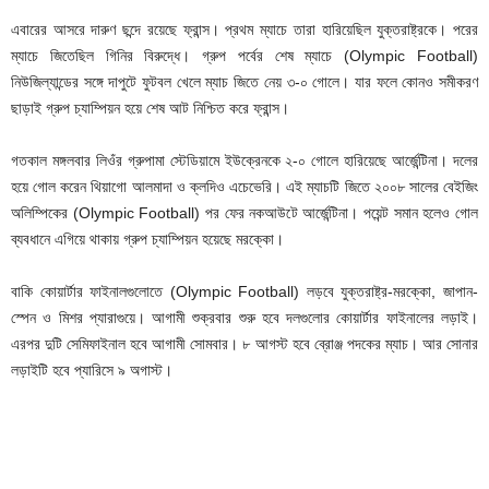
এবারের আসরে দারুণ ছন্দে রয়েছে ফ্রান্স। প্রথম ম্যাচে তারা হারিয়েছিল যুক্তরাষ্ট্রকে। পরের
ম্যাচে জিতেছিল গিনির বিরুদ্ধে। গ্রুপ পর্বের শেষ ম্যাচে (Olympic Football)
নিউজিল্যান্ডের সঙ্গে দাপুটে ফুটবল খেলে ম্যাচ জিতে নেয় ৩-০ গোলে। যার ফলে কোনও সমীকরণ
ছাড়াই গ্রুপ চ্যাম্পিয়ন হয়ে শেষ আট নিশ্চিত করে ফ্রান্স।
গতকাল মঙ্গলবার লিওঁর গ্রুপামা স্টেডিয়ামে ইউক্রেনকে ২-০ গোলে হারিয়েছে আর্জেন্টিনা। দলের
হয়ে গোল করেন থিয়াগো আলমাদা ও ক্লদিও এচেভেরি। এই ম্যাচটি জিতে ২০০৮ সালের বেইজিং
অলিম্পিকের (Olympic Football) পর ফের নকআউটে আর্জেন্টিনা। পয়েন্ট সমান হলেও গোল
ব্যবধানে এগিয়ে থাকায় গ্রুপ চ্যাম্পিয়ন হয়েছে মরক্কো।
বাকি কোয়ার্টার ফাইনালগুলোতে (Olympic Football) লড়বে যুক্তরাষ্ট্র-মরক্কো, জাপান-
স্পেন ও মিশর প্যারাগুয়ে। আগামী শুক্রবার শুরু হবে দলগুলোর কোয়ার্টার ফাইনালের লড়াই।
এরপর দুটি সেমিফাইনাল হবে আগামী সোমবার। ৮ আগস্ট হবে ব্রোঞ্জ পদকের ম্যাচ। আর সোনার
লড়াইটি হবে প্যারিসে ৯ অগাস্ট।