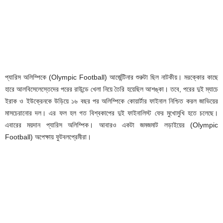
প্যারিস অলিম্পিকে (Olympic Football) আর্জেন্টিনার শুরুটা ছিল নাটকীয়। মরক্কোর কাছে
হারে আলবিসেলেস্তেদের পরের রাউন্ডে খেলা নিয়ে তৈরি হয়েছিল আশঙ্কা। তবে, পরের দুই ম্যাচে
ইরাক ও ইউক্রেনকে উড়িয়ে ১৬ বছর পর অলিম্পিকে কোয়ার্টার ফাইনাল নিশ্চিত করল জাভিয়ের
মাসচেরানোর দল। এর ফল হল গত বিশ্বকাপের দুই ফাইনালিস্ট ফের মুখোমুখি হতে চলেছে।
এবারের ময়দান প্যারিস অলিম্পিক। আবারও একটা জমজমাট লড়াইয়ের (Olympic
Football) অপেক্ষায় ফুটবলপ্রেমীরা।