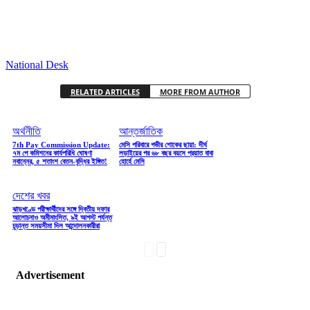
National Desk
RELATED ARTICLES
MORE FROM AUTHOR
অর্থনীতি
আন্তর্জাতিক
7th Pay Commission Update:
মেসি পরিবারে গভীর শোকের ছায়া: দীর্ঘ
৭ম পে কমিশনের কার্যপরিধি ঘোষণা
লড়াইয়ের পর ৬৮ বছর বয়সে প্রয়াত বাবা
নবান্নের, ৫ শতাংশ বেতন-বৃদ্ধির ইঙ্গিত!
হোর্হে মেসি
দেশের খবর
ঝাড়খণ্ডে পরীক্ষার্থীদের সঙ্গে দ্বিতীয় দফার
আলোচনাও অমীমাংসিত, ৯ই আগস্ট পর্যন্ত
চূড়ান্ত সময়সীমা দিল আন্দোলনকারীরা
Advertisement