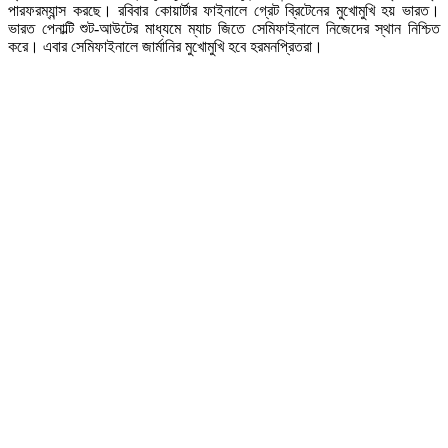
পারফরম্যান্স করছে। রবিবার কোয়ার্টার ফাইনালে গ্রেট ব্রিটেনের মুখোমুখি হয় ভারত।
ভারত পেনাল্টি শুট-আউটের মাধ্যমে ম্যাচ জিতে সেমিফাইনালে নিজেদের স্থান নিশ্চিত
করে। এবার সেমিফাইনালে জার্মানির মুখোমুখি হবে হরমনপ্রিতরা।