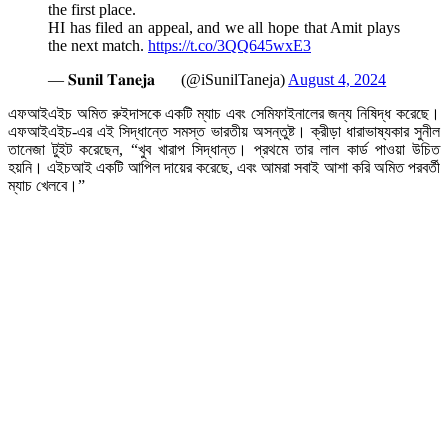
the first place.
HI has filed an appeal, and we all hope that Amit plays
the next match.
https://t.co/3QQ645wxE3
— 𝐒𝐮𝐧𝐢𝐥 𝐓𝐚𝐧𝐞𝐣𝐚
(@iSunilTaneja)
August 4, 2024
এফআইএইচ অমিত রুইদাসকে একটি ম্যাচ এবং সেমিফাইনালের জন্য নিষিদ্ধ করেছে।
এফআইএইচ-এর এই সিদ্ধান্তে সমস্ত ভারতীয় অসন্তুষ্ট। ক্রীড়া ধারাভাষ্যকার সুনীল
তানেজা টুইট করেছেন, “খুব খারাপ সিদ্ধান্ত। প্রথমে তার লাল কার্ড পাওয়া উচিত
হয়নি। এইচআই একটি আপিল দায়ের করেছে, এবং আমরা সবাই আশা করি অমিত পরবর্তী
ম্যাচ খেলবে।”