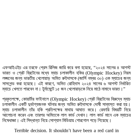
এফআইএইচ এর তরফে প্রেস রিলিজ জারি করে বলা হয়েছে, “২০২৪ সালের ৪ আগস্ট
ভারত ও গ্রেট ব্রিটেনের মধ্যে ম্যাচ চলাকালীন হকির (Olympic Hockey) নিয়ম
লঙ্ঘনের জন্য ভারতীয় খেলোয়াড় অমিত রুইদাসকে (জার্সি নম্বর ৩০) এক ম্যাচের জন্য
সাসপেন্ড করা হয়েছে। এই কারণে, অমিত রোহিদাস ২০২৪ সালের ৬ আগস্ট নির্ধারিত
ম্যাচে খেলতে পারবেন না। টুর্নামেন্টে ১৫ জন খেলোয়াড়কে নিয়ে মাঠে নামাবে ভারত।”
প্রকৃতপক্ষে, কোয়ার্টার ফাইনালে (Olympic Hockey) গ্রেট ব্রিটেনের বিরুদ্ধে ম্যাচ
চলাকালীন একটি দুর্ভাগ্যজনক ঘটনার জন্য অমিত রুইদাসকে দোষী সাব্যস্ত করা হয়।
ম্যাচ চলাকালীন তাঁর হকি প্রতিপক্ষের মাথায় আঘাত করে। রেফারি বিষয়টি নিয়ে
আলোচনা করেন এবং তারপর অমিতকে লাল কার্ড দেখান। লাল কার্ড মানে এক ম্যাচের
নিষেধাজ্ঞা। এই সিদ্ধান্ত নিয়ে সোশ্যাল মিডিয়ায় শোরগোল পড়ে গিয়েছে।
Terrible decision. It shouldn’t have been a red card in