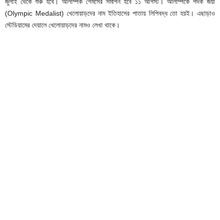
জুলাই থেকে শুরু হবে। অলিম্পিক গেমসের সমাপন হবে ১১ আগস্ট। অলিম্পিকে পদক জয়ী
(Olympic Medalist) খেলোয়াড়দের নাম ইতিহাসের পাতায় লিপিবদ্ধ তো হয়ই। এছাড়াও
স্টেডিয়ামের দেয়ালে খেলোয়াড়দের নামও লেখা থাকে।