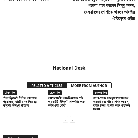
পতাকা বহন করবেন সিন্ধু-কমল,
খেলয়ারদের পোশাকে থাকবে ভারতীয়
ঐতিহ্যের ছোঁয়া
National Desk
RELATED ARTICLES
MORE FROM AUTHOR
খেলার খবর
দেশের খবর
রাজ্যের খবর
‘টেস্ট ক্রিকেটে সিনিয়র খেলোয়াড়
ভারতে অরবিন্দ কেজরিওয়ালের মেটা
যেসব ভোটার ট্রাইব্যুনালে আবেদন
প্রয়োজন’, ভারতীয় দল নিয়ে বড়
অ্যাকাউন্ট নিষিদ্ধ? কোম্পানির কাছে
করেননি এবং পরিচয় গোপন করছেন,
মন্তব্য অজিঙ্ক রাহানের
জবাব চেয়ে পোস্ট
তাদের বিবরণ সংগ্রহ করবে পশ্চিমবঙ্গ
সরকার