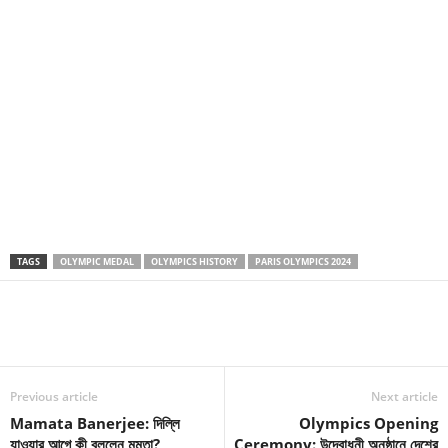
TAGS
OLYMPIC MEDAL
OLYMPICS HISTORY
PARIS OLYMPICS 2024
Previous article
Next article
Mamata Banerjee: দিল্লি
Olympics Opening
যাওয়ার আগে কী বললেন মমতা?
Ceremony: উদ্বোধনী অনুষ্ঠানে দেশের