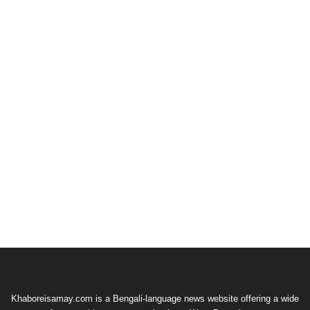
Khaboreisamay.com is a Bengali-language news website offering a wide