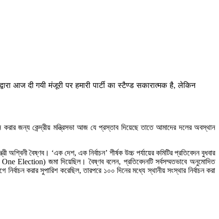
ारा आज दी गयी मंजूरी पर हमारी पार्टी का स्टैण्ड सकारात्मक है, लेकिन
রার জন্য কেন্দ্রীয় মন্ত্রিসভা আজ যে প্রস্তাব দিয়েছে তাতে আমাদের দলের অবস্থান
ী অশ্বিনী বৈষ্ণব। ‘এক দেশ, এক নির্বাচন’ শীর্ষক উচ্চ পর্যায়ের কমিটির প্রতিবেদন বুধবার
tion One Election) জমা দিয়েছিল। বৈষ্ণব বলেন, প্রতিবেদনটি সর্বসম্মতভাবে অনুমোদিত
ির্বাচন করার সুপারিশ করেছিল, তারপরে ১০০ দিনের মধ্যে স্থানীয় সংস্থার নির্বাচন করা