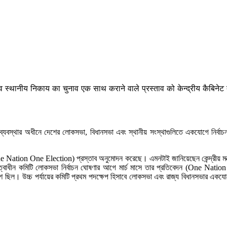
स्थानीय निकाय का चुनाव एक साथ कराने वाले प्रस्ताव को केन्द्रीय कैबिनेट द्व
বস্থার অধীনে দেশের লোকসভা, বিধানসভা এবং স্থানীয় সংস্থাগুলিতে একযোগে নির্বাচন ক
র (One Nation One Election) প্রস্তাব অনুমোদন করেছে। এমনটাই জানিয়েছেন কেন্দ্রীয় মন্ত্র
ের নেতৃত্বাধীন কমিটি লোকসভা নির্বাচন ঘোষণার আগে মার্চ মাসে তার প্রতিবেদন (One Na
 ছিল। উচ্চ পর্যায়ের কমিটি প্রথম পদক্ষেপ হিসাবে লোকসভা এবং রাজ্য বিধানসভার একযোগে ন