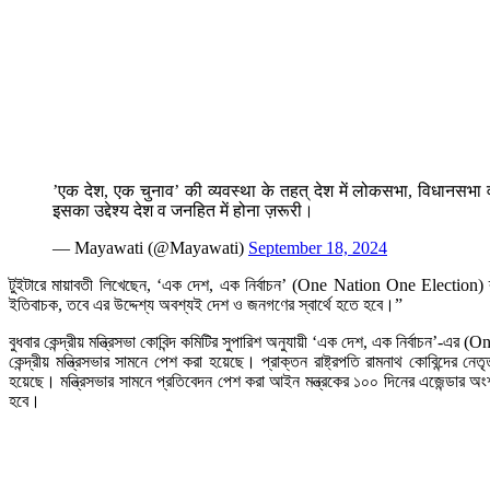
’एक देश, एक चुनाव’ की व्यवस्था के तहत् देश में लोकसभा, विधानसभा व 
इसका उद्देश्य देश व जनहित में होना ज़रूरी।
— Mayawati (@Mayawati)
September 18, 2024
টুইটারে মায়াবতী লিখেছেন, ‘এক দেশ, এক নির্বাচন’ (One Nation One Election) ব্য
ইতিবাচক, তবে এর উদ্দেশ্য অবশ্যই দেশ ও জনগণের স্বার্থে হতে হবে।”
বুধবার কেন্দ্রীয় মন্ত্রিসভা কোবিন্দ কমিটির সুপারিশ অনুযায়ী ‘এক দেশ, এক নির্বাচন’-এ
কেন্দ্রীয় মন্ত্রিসভার সামনে পেশ করা হয়েছে। প্রাক্তন রাষ্ট্রপতি রামনাথ কোবিন্দ
হয়েছে। মন্ত্রিসভার সামনে প্রতিবেদন পেশ করা আইন মন্ত্রকের ১০০ দিনের এজেন্ডার অংশ
হবে।