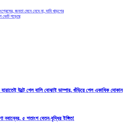
রেসের, জনতা মেনে নেবে না, দাবি খাড়গের
ংশ ভোট পড়েছে
ারাতেই উল্টে গেল বালি বোঝাই ডাম্পার, গুঁড়িয়ে গেল একাধিক দোকান
ান্নের, ৫ শতাংশ বেতন-বৃদ্ধির ইঙ্গিত!